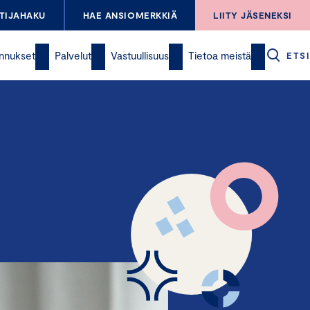
TIJAHAKU
HAE ANSIOMERKKIÄ
LIITY JÄSENEKSI
nnukset
Palvelut
Vastuullisuus
Tietoa meistä
ETSI