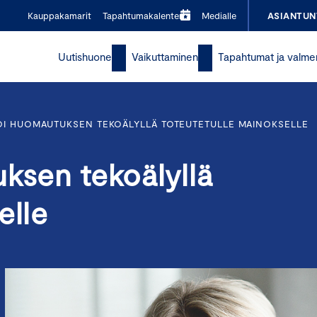
Kauppakamarit
Tapahtumakalenteri
Medialle
ASIANTUN
Uutishuone
Vaikuttaminen
Tapahtumat ja valme
OI HUOMAUTUKSEN TEKOÄLYLLÄ TOTEUTETULLE MAINOKSELLE
ksen tekoälyllä
elle