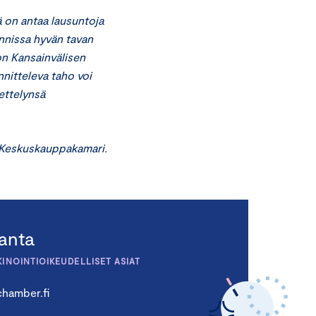
 on antaa lausuntoja
nnissa hyvän tavan
on Kansainvälisen
nitteleva taho voi
ettelynsä
 Keskuskauppakamari.
ranta
KINOINTIOIKEUDELLISET ASIAT
hamber.fi