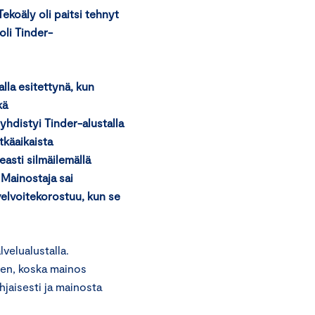
ekoäly oli
paitsi tehnyt
oli
Tinder
-
alla
esitettynä
, kun
kä
 yhdisty
i
Tinder
-alustalla
tkäaikaista
asti silmäilemällä
Mainostaja sai
velvoite
korostuu, kun
se
velualustalla.
nen, koska mainos
hjaisesti ja mainosta