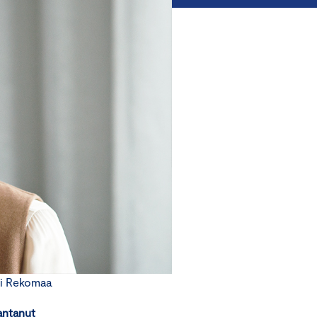
ni Rekomaa
antanut