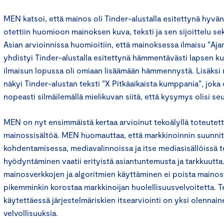
MEN katsoi, että mainos oli Tinder-alustalla esitettynä hyvä
otettiin huomioon mainoksen kuva, teksti ja sen sijoittelu se
Asian arvioinnissa huomioitiin, että mainoksessa ilmaisu ”Aja
yhdistyi Tinder-alustalla esitettynä hämmentävästi lapsen k
ilmaisun lopussa oli omiaan lisäämään hämmennystä. Lisäksi
näkyi Tinder-alustan teksti ”X Pitkäaikaista kumppania”, joka
nopeasti silmäilemällä mielikuvan siitä, että kysymys olisi s
MEN on nyt ensimmäistä kertaa arvioinut tekoälyllä toteutet
mainossisältöä. MEN huomauttaa, että markkinoinnin suunnit
kohdentamisessa, mediavalinnoissa ja itse mediasisällöissä 
hyödyntäminen vaatii erityistä asiantuntemusta ja tarkkuutta
mainosverkkojen ja algoritmien käyttäminen ei poista mainos
pikemminkin korostaa markkinoijan huolellisuusvelvoitetta. T
käytettäessä järjestelmäriskien itsearviointi on yksi olennai
velvollisuuksia.