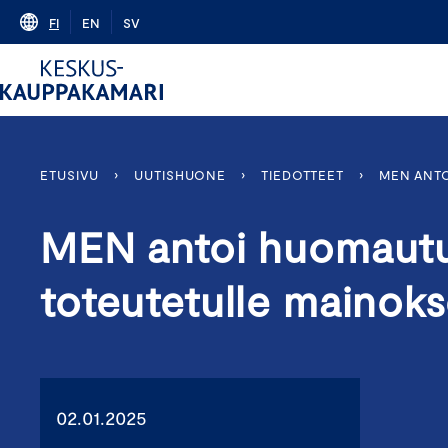
Skip
FI
EN
SV
to
content
ETUSIVU
›
UUTISHUONE
›
TIEDOTTEET
›
MEN ANT
MEN antoi huomautu
toteutetulle mainoks
02.01.2025