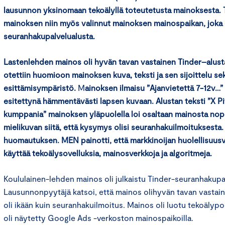
lausunno
n
yksinomaan
tekoälyllä
toteute
tusta mai
noksesta
.
T
mainoksen niin
myös valinnut mainoksen mainospaikan
, joka 
seuranhakupalvelualust
a
.
Lastenlehden m
ainos oli
hyvän tavan vastainen
Tinder
–
alust
otettiin huomioon mainoksen kuva, teksti ja sen sijoittelu se
esittämisympäristö.
M
ainokse
n
ilmaisu ”Ajanvietettä 7-
12v
…”
esitettynä hämmentävästi lapsen kuvaan.
Alustan teksti
”X Pi
kumppania”
mainoksen yläpuolella
loi
osaltaan mainosta nope
mielikuvan siitä, että kysymys olisi seuranhakuilmoituksesta.
huomautuksen.
MEN
painotti, että
markkinoijan huolellisuus
käyttää
t
ekoälysovell
uksia
, mainosverkko
ja
ja
algoritmeja.
Koululainen-lehden mainos oli julkaistu Tinder-seuranhakupal
Lausunnonpyytäjä katsoi, että mainos olihyvän tavan vastai
oli ikään kuin seuranhakuilmoitus. Mainos oli luotu tekoälypo
oli näytetty Google Ads -verkoston mainospaikoilla.