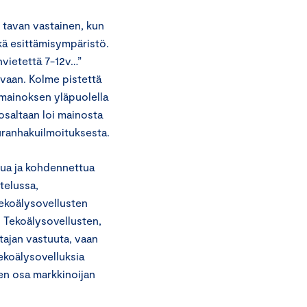
n tavan vastainen, kun
kä esittämisympäristö.
nvietettä 7-12v…”
uvaan. Kolme pistettä
 mainoksen yläpuolella
 osaltaan loi mainosta
euranhakuilmoituksesta.
tua ja kohdennettua
telussa,
tekoälysovellusten
. Tekoälysovellusten,
tajan vastuuta, vaan
ekoälysovelluksia
nen osa markkinoijan