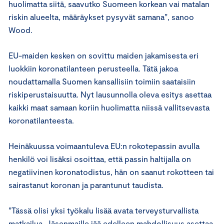
huolimatta siitä, saavutko Suomeen korkean vai matalan
riskin alueelta, määräykset pysyvät samana”, sanoo
Wood.
EU-maiden kesken on sovittu maiden jakamisesta eri
luokkiin koronatilanteen perusteella. Tätä jakoa
noudattamalla Suomen kansallisiin toimiin saataisiin
riskiperustaisuutta. Nyt lausunnolla oleva esitys asettaa
kaikki maat samaan koriin huolimatta niissä vallitsevasta
koronatilanteesta.
Heinäkuussa voimaantuleva EU:n rokotepassin avulla
henkilö voi lisäksi osoittaa, että passin haltijalla on
negatiivinen koronatodistus, hän on saanut rokotteen tai
sairastanut koronan ja parantunut taudista.
”Tässä olisi yksi työkalu lisää avata terveysturvallista
matkailua. Jäsenmaille jää edelleen mahdollisuus asettaa