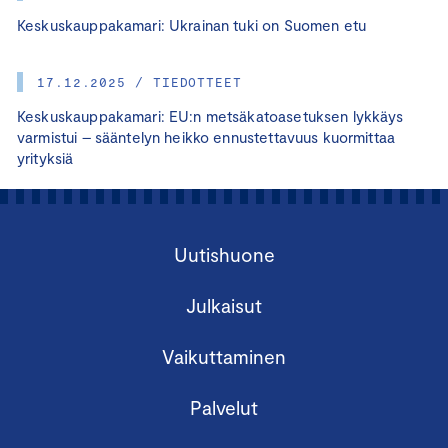
Keskuskauppakamari: Ukrainan tuki on Suomen etu
17.12.2025 / TIEDOTTEET
Keskuskauppakamari: EU:n metsäkatoasetuksen lykkäys
varmistui – sääntelyn heikko ennustettavuus kuormittaa
yrityksiä
Uutishuone
Julkaisut
Vaikuttaminen
Palvelut