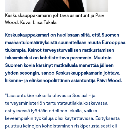
Keskuskauppakamarin johtava asiantuntija Päivi
Wood. Kuva: Liisa Takala
Keskuskauppakamari on huolissaan siitä, että Suomen
maahantulomääräyksistä suunnitellaan muuta Eurooppaa
tiukempia. Keinot terveysturvallisen matkustamisen
takaamiseksi on kohdistettava paremmin. Muutoin
Suomen kovia kärsinyt matkailuala menettää jälleen
yhden sesongin, sanoo Keskuskauppakamarin johtava
liikenne- ja elinkeinopoliittinen asiantuntija Päivi Wood.
”Lausuntokierroksella olevassa Sosiaali- ja
terveysministeriön tartuntatautilakia koskevassa
esityksessä lyödään edelleen lekalla, vaikka
keveämpiäkin työkaluja olisi käytettävissä. Esityksestä
puuttuu keinojen kohdistaminen riskiperustaisesti eli