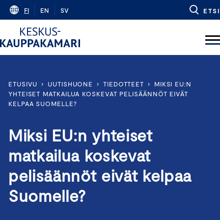
Skip
FI
EN
SV
ETSI
to
content
ETUSIVU
›
UUTISHUONE
›
TIEDOTTEET
›
MIKSI EU:N
YHTEISET MATKAILUA KOSKEVAT PELISÄÄNNÖT EIVÄT
KELPAA SUOMELLE?
Miksi EU:n yhteiset
matkailua koskevat
pelisäännöt eivät kelpaa
Suomelle?