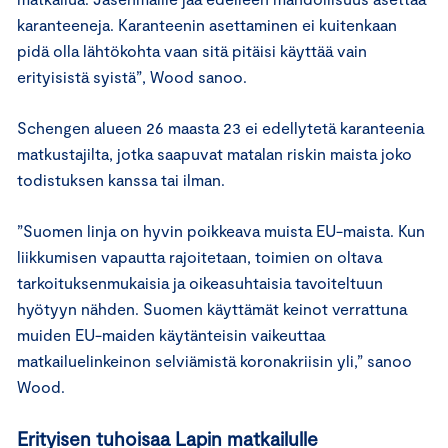
karanteeneja. Karanteenin asettaminen ei kuitenkaan
pidä olla lähtökohta vaan sitä pitäisi käyttää vain
erityisistä syistä”, Wood sanoo.
Schengen alueen 26 maasta 23 ei edellytetä karanteenia
matkustajilta, jotka saapuvat matalan riskin maista joko
todistuksen kanssa tai ilman.
”Suomen linja on hyvin poikkeava muista EU-maista. Kun
liikkumisen vapautta rajoitetaan, toimien on oltava
tarkoituksenmukaisia ja oikeasuhtaisia tavoiteltuun
hyötyyn nähden. Suomen käyttämät keinot verrattuna
muiden EU-maiden käytänteisin vaikeuttaa
matkailuelinkeinon selviämistä koronakriisin yli,” sanoo
Wood.
Erityisen tuhoisaa Lapin matkailulle