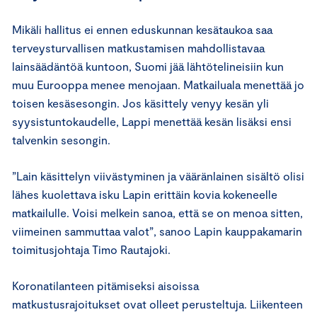
Mikäli hallitus ei ennen eduskunnan kesätaukoa saa
terveysturvallisen matkustamisen mahdollistavaa
lainsäädäntöä kuntoon, Suomi jää lähtötelineisiin kun
muu Eurooppa menee menojaan. Matkailuala menettää jo
toisen kesäsesongin. Jos käsittely venyy kesän yli
syysistuntokaudelle, Lappi menettää kesän lisäksi ensi
talvenkin sesongin.
”Lain käsittelyn viivästyminen ja vääränlainen sisältö olisi
lähes kuolettava isku Lapin erittäin kovia kokeneelle
matkailulle. Voisi melkein sanoa, että se on menoa sitten,
viimeinen sammuttaa valot”, sanoo Lapin kauppakamarin
toimitusjohtaja Timo Rautajoki.
Koronatilanteen pitämiseksi aisoissa
matkustusrajoitukset ovat olleet perusteltuja. Liikenteen