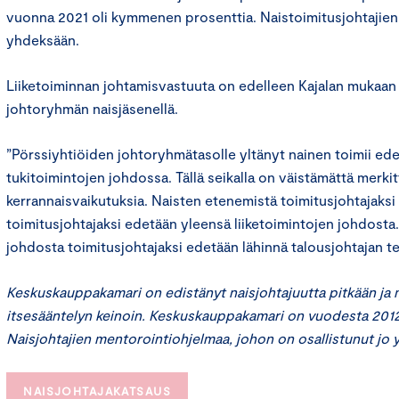
vuonna 2021 oli kymmenen prosenttia. Naistoimitusjohtajien
yhdeksään.
Liiketoiminnan johtamisvastuuta on edelleen Kajalan mukaan 
johtoryhmän naisjäsenellä.
”Pörssiyhtiöiden johtoryhmätasolle yltänyt nainen toimii ed
tukitoimintojen johdossa. Tällä seikalla on väistämättä merkit
kerrannaisvaikutuksia. Naisten etenemistä toimitusjohtajaksi 
toimitusjohtajaksi edetään yleensä liiketoimintojen johdosta
johdosta toimitusjohtajaksi edetään lähinnä talousjohtajan te
Keskuskauppakamari on edistänyt naisjohtajuutta pitkään ja
itsesääntelyn keinoin. Keskuskauppakamari on vuodesta 2012 
Naisjohtajien mentorointiohjelmaa, johon on osallistunut jo y
NAISJOHTAJAKATSAUS