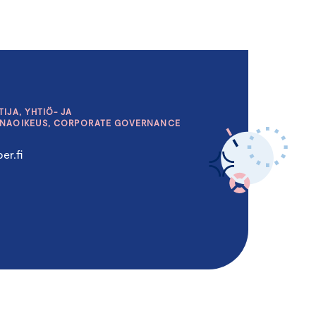
IJA, YHTIÖ- JA
INAOIKEUS, CORPORATE GOVERNANCE
er.fi