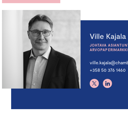
Ville Kajala
JOHTAVA ASIANTUNT
ARVOPAPERIMARKK
ville.kajala@chamb
+358 50 376 1460