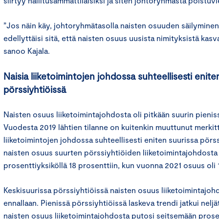
siirtyy hallitusammattilaisiksi ja siten johtoryhmästä poistuv
”Jos näin käy, johtoryhmätasolla naisten osuuden säilyminen
edellyttäisi sitä, että naisten osuus uusista nimityksistä kasva
sanoo Kajala.
Naisia liiketoimintojen johdossa suhteellisesti enite
pörssiyhtiöissä
Naisten osuus liiketoimintajohdosta oli pitkään suurin pienis
Vuodesta 2019 lähtien tilanne on kuitenkin muuttunut merkitt
liiketoimintojen johdossa suhteellisesti eniten suurissa pörs
naisten osuus suurten pörssiyhtiöiden liiketoimintajohdosta
prosenttiyksiköllä 18 prosenttiin, kun vuonna 2021 osuus oli 
Keskisuurissa pörssiyhtiöissä naisten osuus liiketoimintajoh
ennallaan. Pienissä pörssiyhtiöissä laskeva trendi jatkui neljä
naisten osuus liiketoimintajohdosta putosi seitsemään prosen