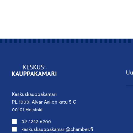
Uu
Keskuskauppakamari
PL 1000, Alvar Aallon katu 5 C
00101 Helsinki
09 4242 6200
keskuskauppakamari@chamber.fi