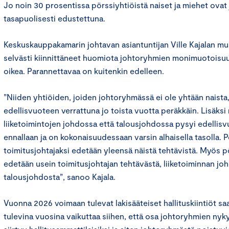
Jo noin 30 prosentissa pörssiyhtiöistä naiset ja miehet ova
tasapuolisesti edustettuna.
Keskuskauppakamarin johtavan asiantuntijan Ville Kajalan mu
selvästi kiinnittäneet huomiota johtoryhmien monimuotoisuu
oikea. Parannettavaa on kuitenkin edelleen.
”Niiden yhtiöiden, joiden johtoryhmässä ei ole yhtään naista
edellisvuoteen verrattuna jo toista vuotta peräkkäin. Lisäksi
liiketoimintojen johdossa että talousjohdossa pysyi edellis
ennallaan ja on kokonaisuudessaan varsin alhaisella tasolla. 
toimitusjohtajaksi edetään yleensä näistä tehtävistä. Myös pö
edetään usein toimitusjohtajan tehtävästä, liiketoiminnan joh
talousjohdosta”, sanoo Kajala.
Vuonna 2026 voimaan tulevat lakisääteiset hallituskiintiöt sa
tulevina vuosina vaikuttaa siihen, että osa johtoryhmien nyky