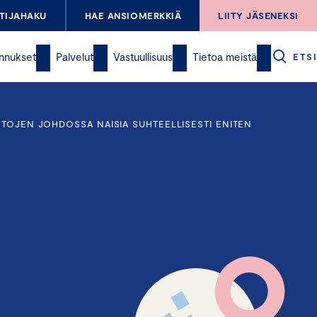
TIJAHAKU
HAE ANSIOMERKKIÄ
LIITY JÄSENEKSI
nnukset
Palvelut
Vastuullisuus
Tietoa meistä
ETSI
NTOJEN JOHDOSSA NAISIA SUHTEELLISESTI ENITEN