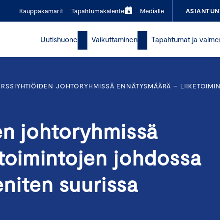
Kauppakamarit
Tapahtumakalenteri
Medialle
ASIANTUN
Uutishuone
Vaikuttaminen
Tapahtumat ja valme
ÖRSSIYHTIÖIDEN JOHTORYHMISSÄ ENNÄTYSMÄÄRÄ – LIIKETOIMI
en johtoryhmissä
etoimintojen johdossa
 eniten suurissa