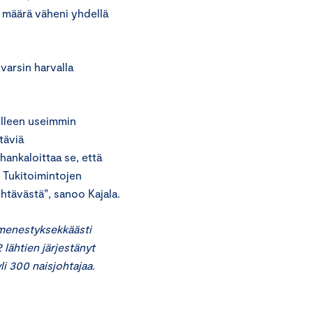
 määrä väheni yhdellä
varsin harvalla
elleen useimmin
täviä
hankaloittaa se, että
. Tukitoimintojen
htävästä”, sanoo Kajala.
 menestyksekkäästi
lähtien järjestänyt
li 300 naisjohtajaa.