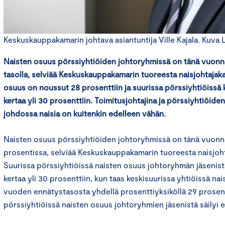
Keskuskauppakamarin johtava asiantuntija Ville Kajala. Kuva Li
Naisten osuus pörssiyhtiöiden johtoryhmissä on tänä vuonna
tasolla, selviää Keskuskauppakamarin tuoreesta naisjohtajak
osuus on noussut 28 prosenttiin ja suurissa pörssiyhtiöissä 
kertaa yli 30 prosenttiin. Toimitusjohtajina ja pörssiyhtiöiden
johdossa naisia on kuitenkin edelleen vähän.
Naisten osuus pörssiyhtiöiden johtoryhmissä on tänä vuonn
prosentissa, selviää Keskuskauppakamarin tuoreesta naisjoh
Suurissa pörssiyhtiöissä naisten osuus johtoryhmän jäsenis
kertaa yli 30 prosenttiin, kun taas keskisuurissa yhtiöissä nai
vuoden ennätystasosta yhdellä prosenttiyksiköllä 29 prosent
pörssiyhtiöissä naisten osuus johtoryhmien jäsenistä säilyi 