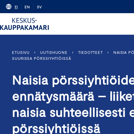
Skip
FI
EN
SV
to
content
ETUSIVU
›
UUTISHUONE
›
TIEDOTTEET
›
NAISIA P
SUURISSA PÖRSSIYHTIÖISSÄ
Naisia pörssiyhtiöid
ennätysmäärä – liik
naisia suhteellisesti
pörssiyhtiöissä