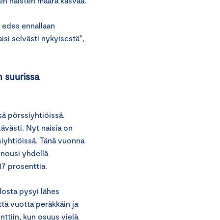
ien naisten määrä kasvaa.
 edes ennallaan
isi selvästi nykyisestä”,
n suurissa
sä pörssiyhtiöissä.
ävästi. Nyt naisia on
siyhtiöissä. Tänä vuonna
 nousi yhdellä
17 prosenttia.
dosta pysyi lähes
ttä vuotta peräkkäin ja
ttiin, kun osuus vielä