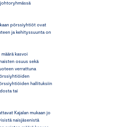
t johtoryhmässä
kaan pörssiyhtiöt ovat
teen ja kehityssuunta on
, määrä kasvoi
 naisten osuus sekä
vuoteen verrattuna
Pörssiyhtiöiden
rssiyhtiöiden hallituksiin
dosta tai
attavat Kajalan mukaan jo
isistä naisjäsenistä