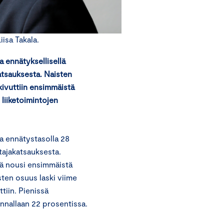
isa Takala.
 ennätyksellisellä
atsauksesta. Naisten
kivuttiin ensimmäistä
 liiketoimintojen
a ennätystasolla 28
tajakatsauksesta.
tä nousi ensimmäistä
sten osuus laski viime
tiin. Pienissä
ennallaan 22 prosentissa.