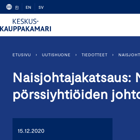
Skip
FI
EN
SV
to
content
ETUSIVU
›
UUTISHUONE
›
TIEDOTTEET
›
NAISJOHT
Naisjohtajakatsaus:
pörssiyhtiöiden joh
15.12.2020