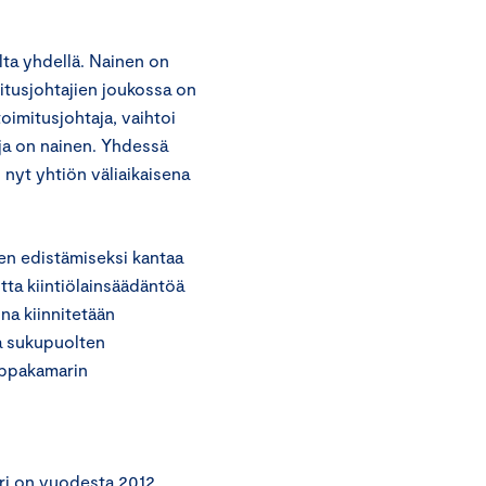
lta yhdellä. Nainen on
itusjohtajien joukossa on
toimitusjohtaja, vaihtoi
ja on nainen. Yhdessä
 nyt yhtiön väliaikaisena
en edistämiseksi kantaa
ta kiintiölainsäädäntöä
ina kiinnitetään
aa sukupuolten
uppakamarin
ri on vuodesta 2012