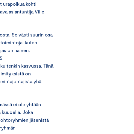
t urapolkua kohti
va asiantuntija Ville
osta. Selvästi suurin osa
itoimintoja, kuten
ljäs on nainen.
15
 kuitenkin kasvussa. Tänä
nimityksistä on
imintajohtajista yhä
mässä ei ole yhtään
a kuudella. Joka
johtoryhmien jäsenistä
toryhmän