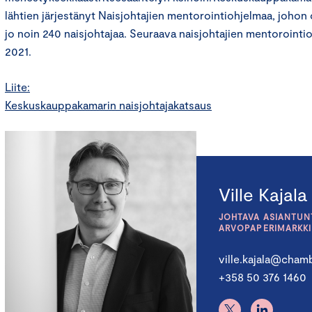
lähtien järjestänyt Naisjohtajien mentorointiohjelmaa, johon 
jo noin 240 naisjohtajaa. Seuraava naisjohtajien mentorointio
2021.
Liite:
Keskuskauppakamarin naisjohtajakatsaus
Ville Kajala
JOHTAVA ASIANTUNT
ARVOPAPERIMARKK
ville.kajala@chamb
+358 50 376 1460