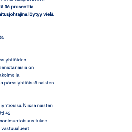
tä 36 prosenttia
itusjohtaji
na löytyy
vielä
ta
ssiyhtiöiden
senistä naisia on
a kolmella
sa pörssiyhtiöissä naisten
yhtiöissä. Niissä naisten
ti 42
n monimuotoisuus tukee
n vastuualueet