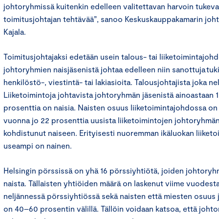
johtoryhmissä kuitenkin edelleen valitettavan harvoin tukeva
toimitusjohtajan tehtävää”, sanoo Keskuskauppakamarin johta
Kajala.
Toimitusjohtajaksi edetään usein talous- tai liiketoimintajohd
johtoryhmien naisjäsenistä johtaa edelleen niin sanottuja tuk
henkilöstö-, viestintä- tai lakiasioita. Talousjohtajista joka ne
Liiketoimintoja johtavista johtoryhmän jäsenistä ainoastaan 
prosenttia on naisia. Naisten osuus liiketoimintajohdossa on
vuonna jo 22 prosenttia uusista liiketoimintojen johtoryhmä
kohdistunut naiseen. Erityisesti nuoremman ikäluokan liiketo
useampi on nainen.
Helsingin pörssissä on yhä 16 pörssiyhtiötä, joiden johtoryh
naista. Tällaisten yhtiöiden määrä on laskenut viime vuodest
neljännessä pörssiyhtiössä sekä naisten että miesten osuus 
on 40–60 prosentin välillä. Tällöin voidaan katsoa, että joh