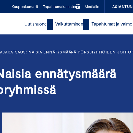
Kauppakamarit
Tapahtumakalenteri
Medialle
ASIANTUN
Uutishuone
Vaikuttaminen
Tapahtumat ja valme
AJAKATSAUS: NAISIA ENNÄTYSMÄÄRÄ PÖRSSIYHTIÖIDEN JOHTO
 Naisia ennätysmäärä
toryhmissä