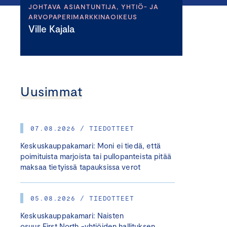
JOHTAVA ASIANTUNTIJA, YHTIÖ- JA
ARVOPAPERIMARKKINAOIKEUS
Ville Kajala
Uusimmat
07.08.2026 / TIEDOTTEET
Keskuskauppakamari: Moni ei tiedä, että
poimituista marjoista tai pullopanteista pitää
maksaa tietyissä tapauksissa verot
05.08.2026 / TIEDOTTEET
Keskuskauppakamari: Naisten
osuus First North -yhtiöiden hallituksen