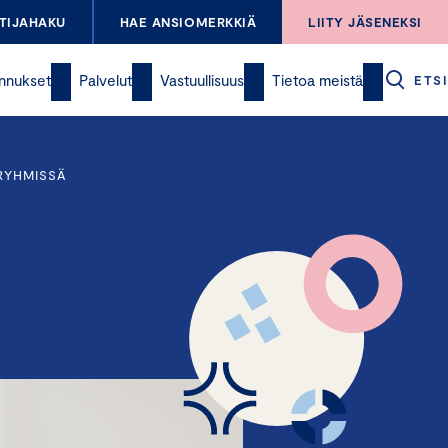
TIJAHAKU
HAE ANSIOMERKKIÄ
LIITY JÄSENEKSI
nnukset
Palvelut
Vastuullisuus
Tietoa meistä
ETSI
RYHMISSÄ