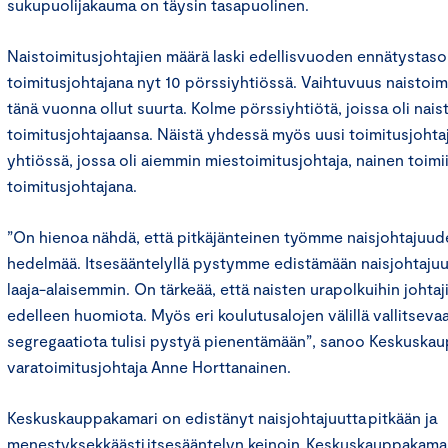
sukupuolijakauma on täysin tasapuolinen.
Naistoimitusjohtajien määrä laski edellisvuoden ennätystaso
toimitusjohtajana nyt 10 pörssiyhtiössä. Vaihtuvuus naistoim
tänä vuonna ollut suurta. Kolme pörssiyhtiötä, joissa oli nais
toimitusjohtajaansa. Näistä yhdessä myös uusi toimitusjohta
yhtiössä, jossa oli aiemmin miestoimitusjohtaja, nainen toimii
toimitusjohtajana.
”On hienoa nähdä, että pitkäjänteinen työmme naisjohtajuud
hedelmää. Itsesääntelyllä pystymme edistämään naisjohtajuut
laaja-alaisemmin. On tärkeää, että naisten urapolkuihin johtaj
edelleen huomiota. Myös eri koulutusalojen välillä vallitsev
segregaatiota tulisi pystyä pienentämään”, sanoo Keskuska
varatoimitusjohtaja Anne Horttanainen.
Keskuskauppakamari on edistänyt naisjohtajuutta pitkään ja
menestyksekkäästi itsesääntelyn keinoin. Keskuskauppakama