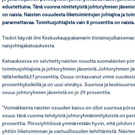
edustettuina
.
T
änä vuonna nimitetyistä johtoryhmien jäsenis
o
n
naisia. Naisten osuu
des
t
a
liiketoimintojen joh
tajina
ja toim
parannettavaa
.
Toimitusjohtajista vain 8 prosenttia on naisia.
Tiedot käyvät ilmi Keskuskauppakamarin tiistaina julkaisemas
naisjohtajakatsauksesta.
Katsauksessa on selvitetty naisten osuutta suomalaisten pör
toimitusjohtajista ja johtoryhmien jäsenistä. Johtoryhmien jä
tällä hetkellä 27 prosenttia. Osuus on kasvanut viime vuodest
prosenttiyksiköllä ja on uusi ennätys. Suurissa ja keskisuuris
osuus johtoryhmien jäsenistä on jo 29 prosenttia.
”Voimakkainta naisten osuuden kasvu on ollut suurissa pörssi
osuus tänä vuonna tehdyistä johtoryhmänimityksistä on perä
prosenttia. Pörssiyhtiöissä ymmärretään hyvin, että johdo
yhtiön liiketoiminnan ja vastuullisuuden kehittämistä. Naiste