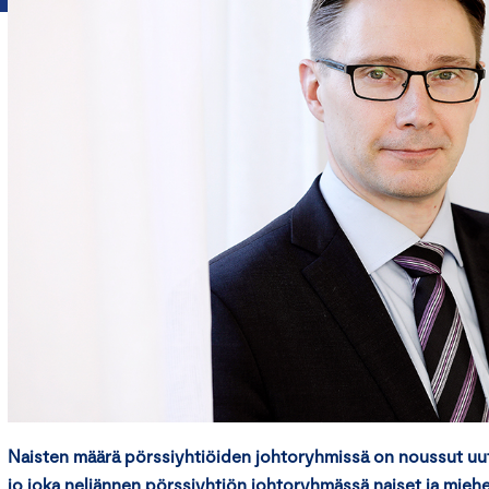
Naisten määrä pörssiyhtiöiden johtoryhmissä on noussut u
jo
joka neljänne
n
pörssiyhtiön johtoryhmässä naiset ja miehe