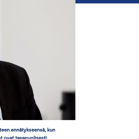
uteen ennätykseensä, kun
t ovat tasapuolisesti