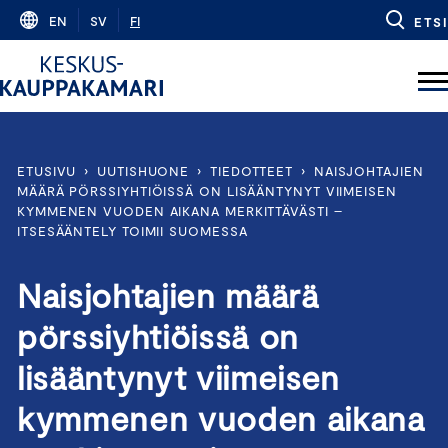
Skip
EN
SV
FI
ETSI
to
content
ETUSIVU
›
UUTISHUONE
›
TIEDOTTEET
›
NAISJOHTAJIEN
MÄÄRÄ PÖRSSIYHTIÖISSÄ ON LISÄÄNTYNYT VIIMEISEN
KYMMENEN VUODEN AIKANA MERKITTÄVÄSTI –
ITSESÄÄNTELY TOIMII SUOMESSA
Naisjohtajien määrä
pörssiyhtiöissä on
lisääntynyt viimeisen
kymmenen vuoden aikana