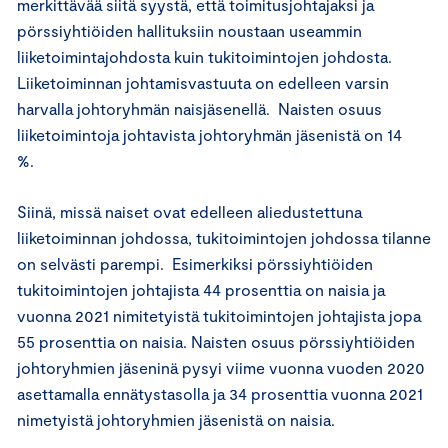
merkittävää siitä syystä, että toimitusjohtajaksi ja
pörssiyhtiöiden hallituksiin noustaan useammin
liiketoimintajohdosta kuin tukitoimintojen johdosta.
Liiketoiminnan johtamisvastuuta on edelleen varsin
harvalla johtoryhmän naisjäsenellä. Naisten osuus
liiketoimintoja johtavista johtoryhmän jäsenistä on 14
%.
Siinä, missä naiset ovat edelleen aliedustettuna
liiketoiminnan johdossa, tukitoimintojen johdossa tilanne
on selvästi parempi. Esimerkiksi pörssiyhtiöiden
tukitoimintojen johtajista 44 prosenttia on naisia ja
vuonna 2021 nimitetyistä tukitoimintojen johtajista jopa
55 prosenttia on naisia. Naisten osuus pörssiyhtiöiden
johtoryhmien jäseninä pysyi viime vuonna vuoden 2020
asettamalla ennätystasolla ja 34 prosenttia vuonna 2021
nimetyistä johtoryhmien jäsenistä on naisia.