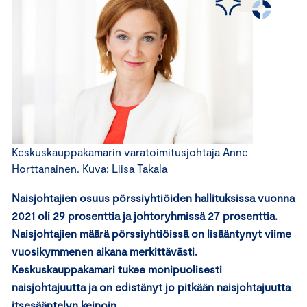
Keskuskauppakamarin varatoimitusjohtaja Anne
Horttanainen. Kuva: Liisa Takala
Naisjohtajien osuus pörssiyhtiöiden hallituksissa vuonna
2021 oli 29 prosenttia ja johtoryhmissä 27 prosenttia.
Naisjohtajien määrä pörssiyhtiöissä on lisääntynyt viime
vuosikymmenen aikana merkittävästi.
Keskuskauppakamari tukee monipuolisesti
naisjohtajuutta ja on edistänyt jo pitkään naisjohtajuutta
itsesääntelyn keinoin.