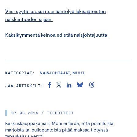
Viisi syytä suosia itsesääntelyä lakisääteisten
naiskiintiöiden sijaan
Kaksikymmentä keinoa edistää naisjohtajuutta
KATEGORIAT:
NAISJOHTAJAT, MUUT
JAA ARTIKKELI:
07.08.2026 / TIEDOTTEET
Keskuskauppakamari: Moni ei tiedä, että poimituista
marjoista tai pullopanteista pitää maksaa tietyissä
tapauksissa verot