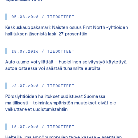
05.08.2026 / TIEDOTTEET
Keskuskauppakamari: Naisten osuus First North -yhtiöiden
hallituksen jäsenistä laski 27 prosenttiin
28.07.2026 / TIEDOTTEET
Autokuume voi yllättää – huolellinen selvitystyö käytettyä
autoa ostaessa voi säästää tuhansilta euroilta
23.07.2026 / TIEDOTTEET
Pörssiyhtiöiden hallitukset uudistuvat Suomessa
maltillisesti – toimintaympäristön muutokset eivät ole
vaikuttaneet uudistumistahtiin
16.07.2026 / TIEDOTTEET
Helteillä ilmalämpöpumppujen tarve kasvaa – asentajan