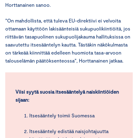
Horttanainen sanoo.
”On mahdollista, että tuleva EU-direktiivi ei velvoita
ottamaan käyttöön lakisäänteisiä sukupuolikiintiöitä, jos
riittävän tasapuolinen sukupuolijakauma hallituksissa on
saavutettu itsesääntelyn kautta. Tästäkin näkökulmasta
on tärkeää kiinnittää edelleen huomiota tasa-arvoon
talouselämän päätöksenteossa”, Horttanainen jatkaa.
Viisi syytä suosia itsesääntelyä naiskiintiöiden
sijaan:
Itsesääntely toimii Suomessa
Itsesääntely edistää naisjohtajuutta