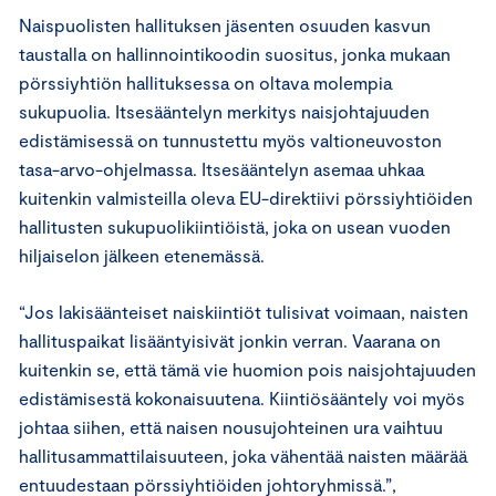
Naispuolisten hallituksen jäsenten osuuden kasvun
taustalla on hallinnointikoodin suositus, jonka mukaan
pörssiyhtiön hallituksessa on oltava molempia
sukupuolia. Itsesääntelyn merkitys naisjohtajuuden
edistämisessä on tunnustettu myös valtioneuvoston
tasa-arvo-ohjelmassa. Itsesääntelyn asemaa uhkaa
kuitenkin valmisteilla oleva EU-direktiivi pörssiyhtiöiden
hallitusten sukupuolikiintiöistä, joka on usean vuoden
hiljaiselon jälkeen etenemässä.
“Jos lakisäänteiset naiskiintiöt tulisivat voimaan, naisten
hallituspaikat lisääntyisivät jonkin verran. Vaarana on
kuitenkin se, että tämä vie huomion pois naisjohtajuuden
edistämisestä kokonaisuutena. Kiintiösääntely voi myös
johtaa siihen, että naisen nousujohteinen ura vaihtuu
hallitusammattilaisuuteen, joka vähentää naisten määrää
entuudestaan pörssiyhtiöiden johtoryhmissä.”,