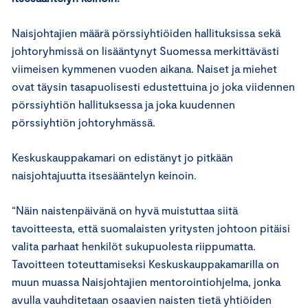
Naisjohtajien määrä pörssiyhtiöiden hallituksissa sekä
johtoryhmissä on lisääntynyt Suomessa merkittävästi
viimeisen kymmenen vuoden aikana. Naiset ja miehet
ovat täysin tasapuolisesti edustettuina jo joka viidennen
pörssiyhtiön hallituksessa ja joka kuudennen
pörssiyhtiön johtoryhmässä.
Keskuskauppakamari on edistänyt jo pitkään
naisjohtajuutta itsesääntelyn keinoin.
“Näin naistenpäivänä on hyvä muistuttaa siitä
tavoitteesta, että suomalaisten yritysten johtoon pitäisi
valita parhaat henkilöt sukupuolesta riippumatta.
Tavoitteen toteuttamiseksi Keskuskauppakamarilla on
muun muassa Naisjohtajien mentorointiohjelma, jonka
avulla vauhditetaan osaavien naisten tietä yhtiöiden