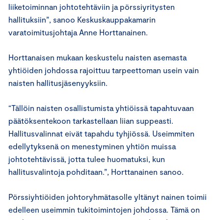
liiketoiminnan johtotehtäviin ja pörssiyritysten
hallituksiin”, sanoo Keskuskauppakamarin
varatoimitusjohtaja Anne Horttanainen.
Horttanaisen mukaan keskustelu naisten asemasta
yhtiöiden johdossa rajoittuu tarpeettoman usein vain
naisten hallitusjäsenyyksiin.
“Tällöin naisten osallistumista yhtiöissä tapahtuvaan
päätöksentekoon tarkastellaan liian suppeasti.
Hallitusvalinnat eivät tapahdu tyhjiössä. Useimmiten
edellytyksenä on menestyminen yhtiön muissa
johtotehtävissä, jotta tulee huomatuksi, kun
hallitusvalintoja pohditaan.”, Horttanainen sanoo.
Pörssiyhtiöiden johtoryhmätasolle yltänyt nainen toimii
edelleen useimmin tukitoimintojen johdossa. Tämä on