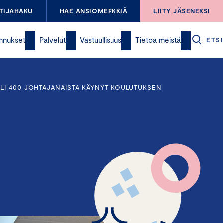
TIJAHAKU
HAE ANSIOMERKKIÄ
LIITY JÄSENEKSI
nnukset
Palvelut
Vastuullisuus
Tietoa meistä
ETSI
LI 400 JOHTAJANAISTA KÄYNYT KOULUTUKSEN