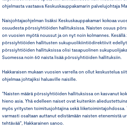
ohjelmasta vastaava Keskuskauppakamarin palvelujohtaja Ma
Naisjohtajaohjelman lisäksi Keskuskauppakamari kokoaa vuosi
osuudesta pörssiyhtiöiden hallituksissa. Naisten osuus pörss
on vuosien myötä noussut ja on nyt noin kolmannes. Kesällä
pörssiyhtiöiden hallitusten sukupuolikiintiödirektiivit edellyt
pörssiyhtiöiden hallituksissa olisi tasapuolinen sukupuolijak
Suomessa noin 60 naista lisää pörssiyhtiöiden hallituksiin.
Hakkaraisen mukaan vuosien varrella on ollut keskustelua siitä,
ohjelmaa johtajiksi haluaville naisille.
”Naisten määrä pörssiyhtiöiden hallituksissa on kasvanut koko
hieno asia. Yhä edelleen naiset ovat kuitenkin aliedustettuina 
myös yritysten toimitusjohtajina sekä liiketoimintajohdossa
varmasti osaltaan auttanut edistämään naisten etenemistä ura
tehtävää”, Hakkarainen sanoo.