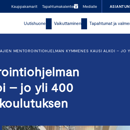
Kauppakamarit
Tapahtumakalenteri
Medialle
ASIANTUN
Uutishuone
Vaikuttaminen
Tapahtumat ja valme
AJIEN MENTOROINTIOHJELMAN KYMMENES KAUSI ALKOI – JO Y
rointiohjelman
 – jo yli 400
t koulutuksen