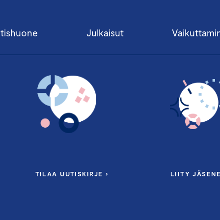
tishuone
Julkaisut
Vaikuttami
TILAA UUTISKIRJE ›
LIITY JÄSENE