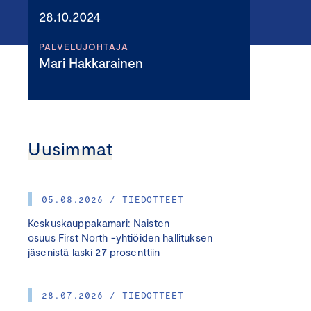
28.10.2024
PALVELUJOHTAJA
Mari Hakkarainen
Uusimmat
05.08.2026 / TIEDOTTEET
Keskuskauppakamari: Naisten
osuus First North -yhtiöiden hallituksen
jäsenistä laski 27 prosenttiin
28.07.2026 / TIEDOTTEET