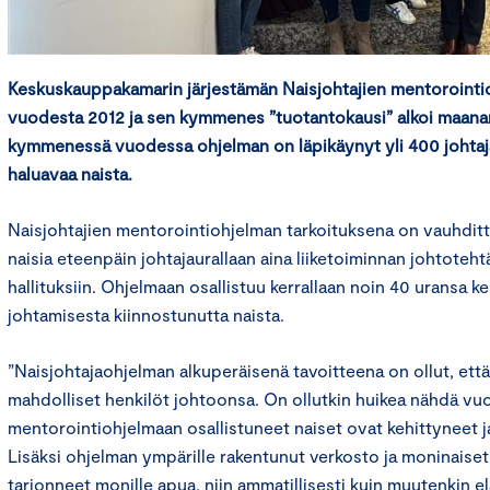
Keskuskauppakamarin järjestämän Naisjohtajien mentorointio
vuodesta 2012 ja sen kymmenes ”tuotantokausi” alkoi maanan
kymmenessä vuodessa ohjelman on läpikäynyt yli 400 johta
haluavaa naista.
Naisjohtajien mentorointiohjelman tarkoituksena on vauhditta
naisia eteenpäin johtajaurallaan aina liiketoiminnan johtoteht
hallituksiin. Ohjelmaan osallistuu kerrallaan noin 40 uransa ke
johtamisesta kiinnostunutta naista.
”Naisjohtajaohjelman alkuperäisenä tavoitteena on ollut, että
mahdolliset henkilöt johtoonsa. On ollutkin huikea nähdä vuo
mentorointiohjelmaan osallistuneet naiset ovat kehittyneet j
Lisäksi ohjelman ympärille rakentunut verkosto ja moninaise
tarjonneet monille apua, niin ammatillisesti kuin muutenkin 