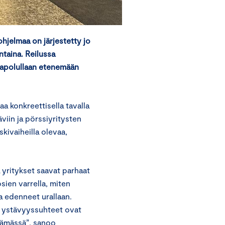
hjelmaa on järjestetty jo
taina. Reilussa
japolullaan etenemään
a konkreettisella tavalla
äviin ja pörssiyritysten
skivaiheilla olevaa,
 yritykset saavat parhaat
sien varrella, miten
a edenneet urallaan.
t ystävyyssuhteet ovat
elämässä”, sanoo