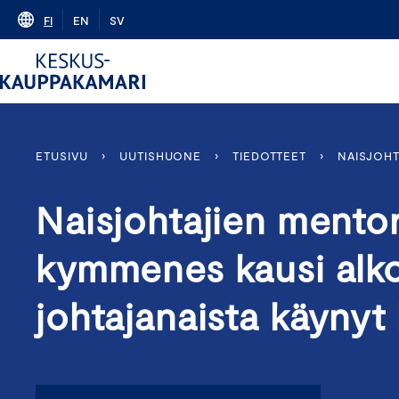
Skip
FI
EN
SV
to
content
ETUSIVU
›
UUTISHUONE
›
TIEDOTTEET
›
NAISJOHT
Naisjohtajien mento
kymmenes kausi alkoi
johtajanaista käyny