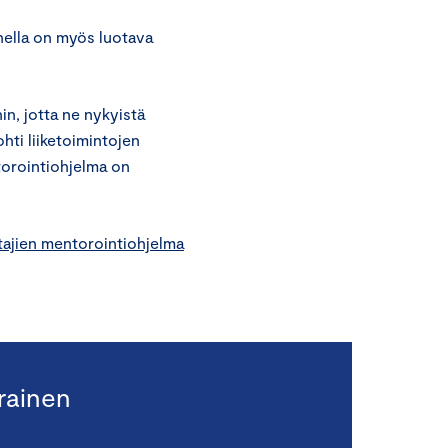
hella on myös luotava
in, jotta ne nykyistä
hti liiketoimintojen
torointiohjelma on
tajien mentorointiohjelma
rainen