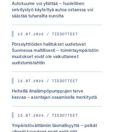
Autokuume voi yllättää – huolellinen
selvitystyö käytettyä autoa ostaessa voi
säästää tuhansilta euroilta
23.07.2026 / TIEDOTTEET
Pörssiyhtiöiden hallitukset uudistuvat
Suomessa maltillisesti – toimintaympäristön
muutokset eivät ole vaikuttaneet
uudistumistahtiin
16.07.2026 / TIEDOTTEET
Helteillä ilmalämpöpumppujen tarve
kasvaa – asentajan osaamisella merkitystä
15.07.2026 / TIEDOTTEET
Ympäristöväittämiin täsmällisyyttä – pelkät
vihreät lupaukset eivät enää riitä