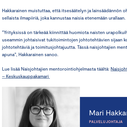
Hakkarainen muistuttaa, että itsesäätelyn ja lainsäädännön o
sellaista ilmapiiriä, joka kannustaa naisia etenemään urallaan.
”Yrityksissä on tärkeää kiinnittää huomiota naisten urapolkuih
useammin johtaisivat tukitoimintojen johtotehtävien sijaan ko
johtotehtäviä ja toimitusjohtajuutta. Tässä naisjohtajien men
apuna”, Hakkarainen sanoo.
Lue lisää Naisjohtajien mentorointiohjelmasta täältä:
Naisjoh
– Keskuskauppakamari
Mari Hakka
PALVELUJOHTAJA