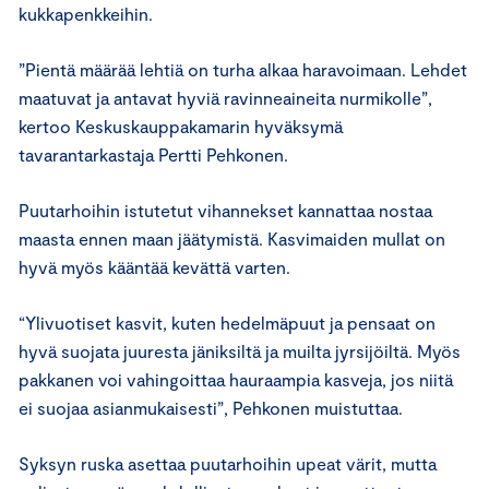
kukkapenkkeihin.
”Pientä määrää lehtiä on turha alkaa haravoimaan. Lehdet
maatuvat ja antavat hyviä ravinneaineita nurmikolle”,
kertoo Keskuskauppakamarin hyväksymä
tavarantarkastaja Pertti Pehkonen.
Puutarhoihin istutetut vihannekset kannattaa nostaa
maasta ennen maan jäätymistä. Kasvimaiden mullat on
hyvä myös kääntää kevättä varten.
“Ylivuotiset kasvit, kuten hedelmäpuut ja pensaat on
hyvä suojata juuresta jäniksiltä ja muilta jyrsijöiltä. Myös
pakkanen voi vahingoittaa hauraampia kasveja, jos niitä
ei suojaa asianmukaisesti”, Pehkonen muistuttaa.
Syksyn ruska asettaa puutarhoihin upeat värit, mutta