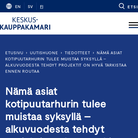
Skip
EN
SV
FI
ETSI
to
content
ETUSIVU
›
UUTISHUONE
›
TIEDOTTEET
›
NÄMÄ ASIAT
KOTIPUUTARHURIN TULEE MUISTAA SYKSYLLÄ –
ALKUVUODESTA TEHDYT PROJEKTIT ON HYVÄ TARKISTAA
ENNEN ROUTAA
Nämä asiat
kotipuutarhurin tulee
muistaa syksyllä –
alkuvuodesta tehdyt