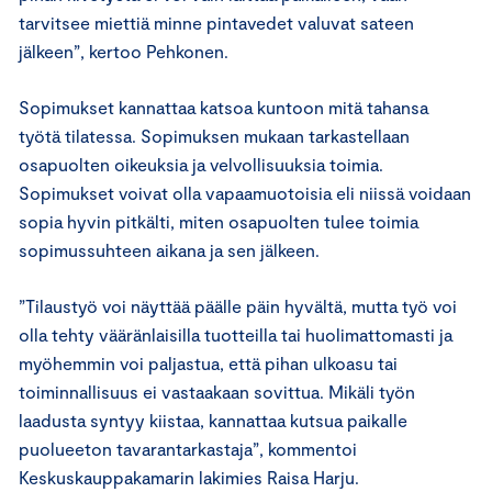
tarvitsee miettiä minne pintavedet valuvat sateen
jälkeen”, kertoo Pehkonen.
Sopimukset kannattaa katsoa kuntoon mitä tahansa
työtä tilatessa. Sopimuksen mukaan tarkastellaan
osapuolten oikeuksia ja velvollisuuksia toimia.
Sopimukset voivat olla vapaamuotoisia eli niissä voidaan
sopia hyvin pitkälti, miten osapuolten tulee toimia
sopimussuhteen aikana ja sen jälkeen.
”Tilaustyö voi näyttää päälle päin hyvältä, mutta työ voi
olla tehty vääränlaisilla tuotteilla tai huolimattomasti ja
myöhemmin voi paljastua, että pihan ulkoasu tai
toiminnallisuus ei vastaakaan sovittua. Mikäli työn
laadusta syntyy kiistaa, kannattaa kutsua paikalle
puolueeton tavarantarkastaja”, kommentoi
Keskuskauppakamarin lakimies Raisa Harju.