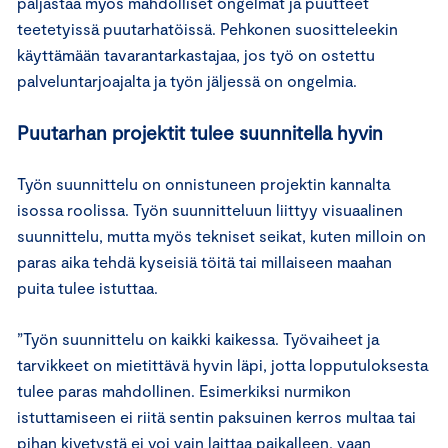
paljastaa myös mahdolliset ongelmat ja puutteet
teetetyissä puutarhatöissä. Pehkonen suositteleekin
käyttämään tavarantarkastajaa, jos työ on ostettu
palveluntarjoajalta ja työn jäljessä on ongelmia.
Puutarhan projektit tulee suunnitella hyvin
Työn suunnittelu on onnistuneen projektin kannalta
isossa roolissa. Työn suunnitteluun liittyy visuaalinen
suunnittelu, mutta myös tekniset seikat, kuten milloin on
paras aika tehdä kyseisiä töitä tai millaiseen maahan
puita tulee istuttaa.
”Työn suunnittelu on kaikki kaikessa. Työvaiheet ja
tarvikkeet on mietittävä hyvin läpi, jotta lopputuloksesta
tulee paras mahdollinen. Esimerkiksi nurmikon
istuttamiseen ei riitä sentin paksuinen kerros multaa tai
pihan kivetystä ei voi vain laittaa paikalleen, vaan