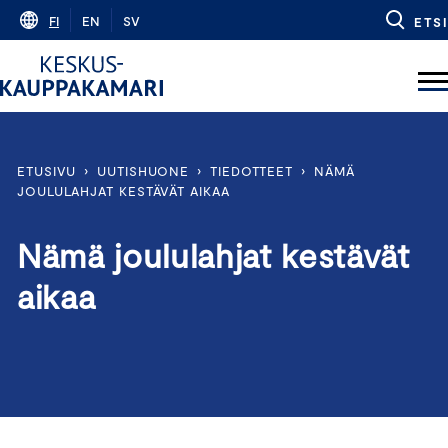
Skip
FI
EN
SV
ETSI
to
content
ETUSIVU
›
UUTISHUONE
›
TIEDOTTEET
›
NÄMÄ
JOULULAHJAT KESTÄVÄT AIKAA
Nämä joululahjat kestävät
aikaa