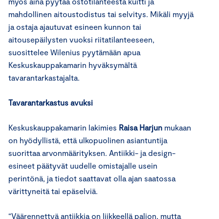
myös aina pyytää ostotilanteesta kuitti ja
mahdollinen aitoustodistus tai selvitys. Mikäli myyjä
ja ostaja ajautuvat esineen kunnon tai
aitousepäilysten vuoksi riitatilanteeseen,
suosittelee Wilenius pyytämään apua
Keskuskauppakamarin hyväksymältä
tavarantarkastajalta.
Tavarantarkastus avuksi
Keskuskauppakamarin lakimies
Raisa Harjun
mukaan
on hyödyllistä, että ulkopuolinen asiantuntija
suorittaa arvonmäärityksen. Antiikki- ja design-
esineet päätyvät uudelle omistajalle usein
perintönä, ja tiedot saattavat olla ajan saatossa
värittyneitä tai epäselviä.
“Väärennettyä antiikkia on liikkeellä paljon, mutta