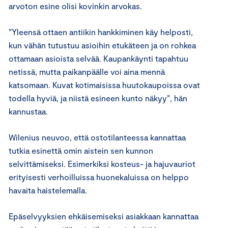
arvoton esine olisi kovinkin arvokas.
”Yleensä ottaen antiikin hankkiminen käy helposti,
kun vähän tutustuu asioihin etukäteen ja on rohkea
ottamaan asioista selvää. Kaupankäynti tapahtuu
netissä, mutta paikanpäälle voi aina mennä
katsomaan. Kuvat kotimaisissa huutokaupoissa ovat
todella hyviä, ja niistä esineen kunto näkyy”, hän
kannustaa.
Wilenius neuvoo, että ostotilanteessa kannattaa
tutkia esinettä omin aistein sen kunnon
selvittämiseksi. Esimerkiksi kosteus- ja hajuvauriot
erityisesti verhoilluissa huonekaluissa on helppo
havaita haistelemalla.
Epäselvyyksien ehkäisemiseksi asiakkaan kannattaa