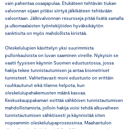
vain pahentaa osaajapulaa. Etukäteen tehtävän tiukan
valvonnan sijaan pitäisi siirtyä jälkikäteen tehtävään
valvontaan. Jälkivalvonnan resursseja pitää lisätä samalla
ja ulkomaalaisten työntekijöiden hyväksikäytön
sanktioita on myös mahdollista kiristää.
Oleskelulupien käsittelyn yksi suurimmista
pullonkauloista on luvan saaminen vireille. Nykyisin se
vaatii fyysisen käynnin Suomen edustustossa, jossa
hakija tekee tunnistautumisen ja antaa biometriset
tunnisteet. Valitettavasti moni edustusto on erittäin
ruuhkautunut eikä tilanne helpota, kun
oleskelulupahakemusten määrä kasvaa.
Keskuskauppakamari esittää sähköisen tunnistautumisen
mahdollistamista, jolloin hakija voisi tehdä alkuvaiheen
tunnistautumisen sähköisesti ja käynnistää siten
nopeammin oleskelulupaprosessinsa. Maahantulon