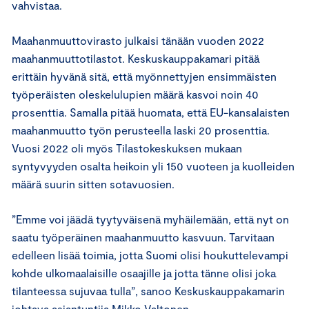
vahvistaa.
Maahanmuuttovirasto julkaisi tänään vuoden 2022
maahanmuuttotilastot. Keskuskauppakamari pitää
erittäin hyvänä sitä, että myönnettyjen ensimmäisten
työperäisten oleskelulupien määrä kasvoi noin 40
prosenttia. Samalla pitää huomata, että EU-kansalaisten
maahanmuutto työn perusteella laski 20 prosenttia.
Vuosi 2022 oli myös Tilastokeskuksen mukaan
syntyvyyden osalta heikoin yli 150 vuoteen ja kuolleiden
määrä suurin sitten sotavuosien.
”Emme voi jäädä tyytyväisenä myhäilemään, että nyt on
saatu työperäinen maahanmuutto kasvuun. Tarvitaan
edelleen lisää toimia, jotta Suomi olisi houkuttelevampi
kohde ulkomaalaisille osaajille ja jotta tänne olisi joka
tilanteessa sujuvaa tulla”, sanoo Keskuskauppakamarin
johtava asiantuntija Mikko Valtonen.