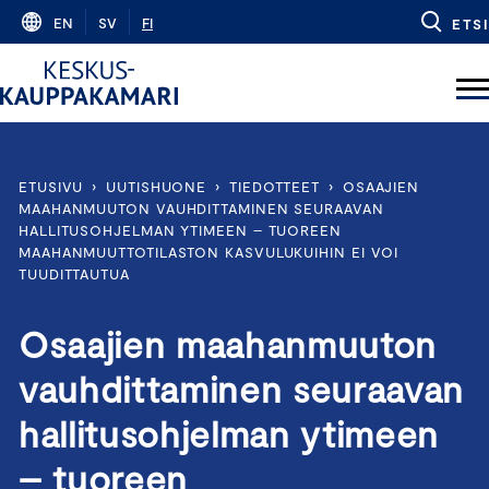
Skip
EN
SV
FI
ETSI
to
content
ETUSIVU
›
UUTISHUONE
›
TIEDOTTEET
›
OSAAJIEN
MAAHANMUUTON VAUHDITTAMINEN SEURAAVAN
HALLITUSOHJELMAN YTIMEEN – TUOREEN
MAAHANMUUTTOTILASTON KASVULUKUIHIN EI VOI
TUUDITTAUTUA
Osaajien maahanmuuton
vauhdittaminen seuraavan
hallitusohjelman ytimeen
– tuoreen