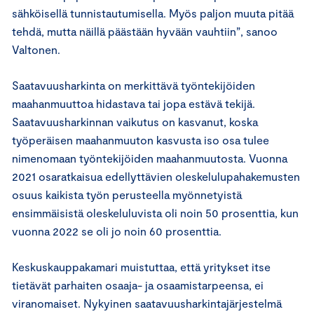
sähköisellä tunnistautumisella. Myös paljon muuta pitää
tehdä, mutta näillä päästään hyvään vauhtiin”, sanoo
Valtonen.
Saatavuusharkinta on merkittävä työntekijöiden
maahanmuuttoa hidastava tai jopa estävä tekijä.
Saatavuusharkinnan vaikutus on kasvanut, koska
työperäisen maahanmuuton kasvusta iso osa tulee
nimenomaan työntekijöiden maahanmuutosta. Vuonna
2021 osaratkaisua edellyttävien oleskelulupahakemusten
osuus kaikista työn perusteella myönnetyistä
ensimmäisistä oleskeluluvista oli noin 50 prosenttia, kun
vuonna 2022 se oli jo noin 60 prosenttia.
Keskuskauppakamari muistuttaa, että yritykset itse
tietävät parhaiten osaaja- ja osaamistarpeensa, ei
viranomaiset. Nykyinen saatavuusharkintajärjestelmä