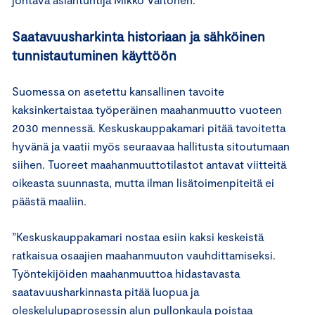
Saatavuusharkinta historiaan ja sähköinen
tunnistautuminen käyttöön
Suomessa on asetettu kansallinen tavoite
kaksinkertaistaa työperäinen maahanmuutto vuoteen
2030 mennessä. Keskuskauppakamari pitää tavoitetta
hyvänä ja vaatii myös seuraavaa hallitusta sitoutumaan
siihen. Tuoreet maahanmuuttotilastot antavat viitteitä
oikeasta suunnasta, mutta ilman lisätoimenpiteitä ei
päästä maaliin.
”Keskuskauppakamari nostaa esiin kaksi keskeistä
ratkaisua osaajien maahanmuuton vauhdittamiseksi.
Työntekijöiden maahanmuuttoa hidastavasta
saatavuusharkinnasta pitää luopua ja
oleskelulupaprosessin alun pullonkaula poistaa