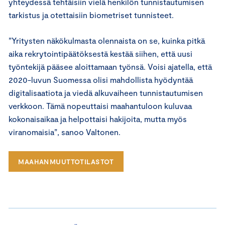
yhteydessä tehtäisiin vielä henkilön tunnistautumisen
tarkistus ja otettaisiin biometriset tunnisteet.
”Yritysten näkökulmasta olennaista on se, kuinka pitkä
aika rekrytointipäätöksestä kestää siihen, että uusi
työntekijä pääsee aloittamaan työnsä. Voisi ajatella, että
2020-luvun Suomessa olisi mahdollista hyödyntää
digitalisaatiota ja viedä alkuvaiheen tunnistautumisen
verkkoon. Tämä nopeuttaisi maahantuloon kuluvaa
kokonaisaikaa ja helpottaisi hakijoita, mutta myös
viranomaisia”, sanoo Valtonen.
MAAHANMUUTTOTILASTOT