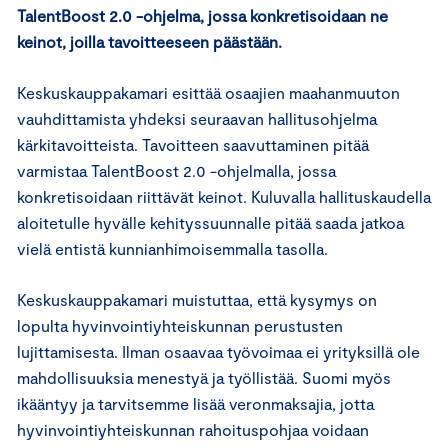
TalentBoost 2.0 -ohjelma, jossa konkretisoidaan ne
keinot, joilla tavoitteeseen päästään.
Keskuskauppakamari esittää osaajien maahanmuuton
vauhdittamista yhdeksi seuraavan hallitusohjelma
kärkitavoitteista. Tavoitteen saavuttaminen pitää
varmistaa TalentBoost 2.0 -ohjelmalla, jossa
konkretisoidaan riittävät keinot. Kuluvalla hallituskaudella
aloitetulle hyvälle kehityssuunnalle pitää saada jatkoa
vielä entistä kunnianhimoisemmalla tasolla.
Keskuskauppakamari muistuttaa, että kysymys on
lopulta hyvinvointiyhteiskunnan perustusten
lujittamisesta. Ilman osaavaa työvoimaa ei yrityksillä ole
mahdollisuuksia menestyä ja työllistää. Suomi myös
ikääntyy ja tarvitsemme lisää veronmaksajia, jotta
hyvinvointiyhteiskunnan rahoituspohjaa voidaan