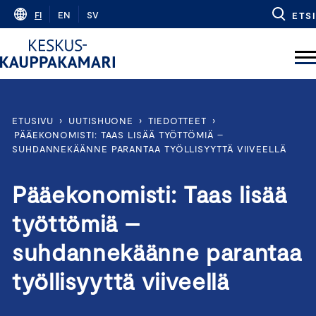
Skip
FI
EN
SV
ETSI
to
content
ETUSIVU
›
UUTISHUONE
›
TIEDOTTEET
›
PÄÄEKONOMISTI: TAAS LISÄÄ TYÖTTÖMIÄ –
SUHDANNEKÄÄNNE PARANTAA TYÖLLISYYTTÄ VIIVEELLÄ
Pääekonomisti: Taas lisää
työttömiä –
suhdannekäänne parantaa
työllisyyttä viiveellä