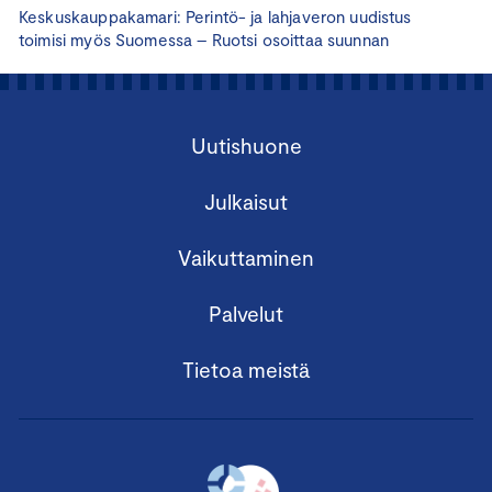
Keskuskauppakamari: Perintö- ja lahjaveron uudistus
toimisi myös Suomessa – Ruotsi osoittaa suunnan
Uutishuone
Julkaisut
Vaikuttaminen
Palvelut
Tietoa meistä