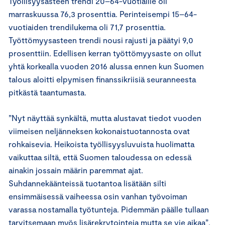
Työllisyysasteen trendi 20–64-vuotiaille oli
marraskuussa 76,3 prosenttia. Perinteisempi 15–64-
vuotiaiden trendilukema oli 71,7 prosenttia.
Työttömyysasteen trendi nousi rajusti ja päätyi 9,0
prosenttiin. Edellisen kerran työttömyysaste on ollut
yhtä korkealla vuoden 2016 alussa ennen kun Suomen
talous aloitti elpymisen finanssikriisiä seuranneesta
pitkästä taantumasta.
”Nyt näyttää synkältä, mutta alustavat tiedot vuoden
viimeisen neljänneksen kokonaistuotannosta ovat
rohkaisevia. Heikoista työllisyysluvuista huolimatta
vaikuttaa siltä, että Suomen taloudessa on edessä
ainakin jossain määrin paremmat ajat.
Suhdannekäänteissä tuotantoa lisätään silti
ensimmäisessä vaiheessa osin vanhan työvoiman
varassa nostamalla työtunteja. Pidemmän päälle tullaan
tarvitsemaan myös lisärekrytointeja mutta se vie aikaa”,