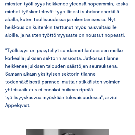
miesten työllisyys heikkenee yleensä nopeammin, koska
miehet työskentelevät tyypillisesti suhdanneherkillä
aloilla, kuten teollisuudessa ja rakentamisessa. Nyt
heikkous on kuitenkin tarttunut myös naisvaltaisille
aloille, ja naisten työttömyysaste on noussut nopeasti.
”Työllisyys on pysytellyt suhdannetilanteeseen melko
korkealla julkisen sektorin ansiosta. Jatkossa tilanne
heikkenee julkisen talouden säästöjen seurauksena.
Samaan aikaan yksityisen sektorin tilanne
todennäköisesti paranee, mutta ristikkäisten voimien
yhteisvaikutus ei ennakoi huikean ripeää
työllisyyskasvua myöskään tulevaisuudessa”, arvioi
Appelqvist.