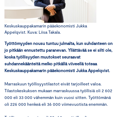
Keskuskauppakamarin pääekonomisti Jukka
Appelqvist. Kuva: Liisa Takala.
Työttömyyden nousu tuntuu julmalta, kun suhdanteen on
jo pitkään ennustettu paranevan. Yllättävää se ei silti ole,
koska työllisyyden muutokset seuraavat
suhdannekäänteitä melko pitkällä viiveellä toteaa
Keskuskauppakamarin pääekonomisti Jukka Appelqvist.
Marraskuun työllisyystilastot eivät tarjoilleet valoa.
Tilastokeskuksen mukaan marraskuussa työllisiä oli 2 602
000 eli 33 000 vähemmän kuin vuosi sitten. Työttömänä
oli 226 000 henkeä eli 36 000 viimevuotista enemmän.