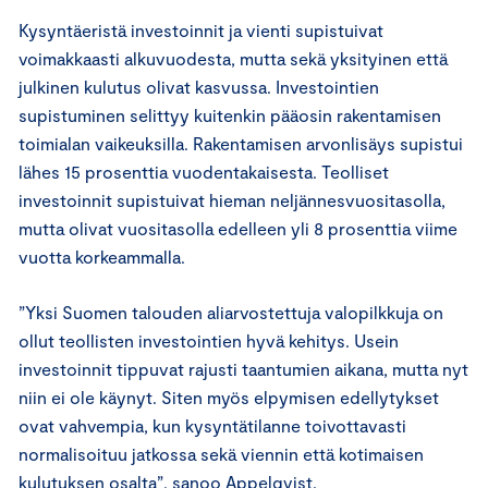
Kysyntäeristä investoinnit ja vienti supistuivat
voimakkaasti alkuvuodesta, mutta sekä yksityinen että
julkinen kulutus olivat kasvussa. Investointien
supistuminen selittyy kuitenkin pääosin rakentamisen
toimialan vaikeuksilla. Rakentamisen arvonlisäys supistui
lähes 15 prosenttia vuodentakaisesta. Teolliset
investoinnit supistuivat hieman neljännesvuositasolla,
mutta olivat vuositasolla edelleen yli 8 prosenttia viime
vuotta korkeammalla.
”Yksi Suomen talouden aliarvostettuja valopilkkuja on
ollut teollisten investointien hyvä kehitys. Usein
investoinnit tippuvat rajusti taantumien aikana, mutta nyt
niin ei ole käynyt. Siten myös elpymisen edellytykset
ovat vahvempia, kun kysyntätilanne toivottavasti
normalisoituu jatkossa sekä viennin että kotimaisen
kulutuksen osalta”, sanoo Appelqvist.