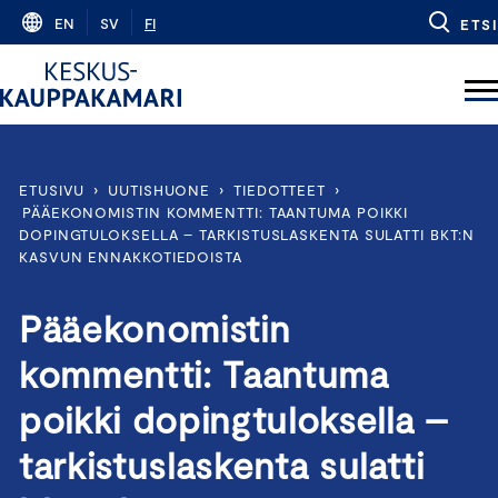
Skip
EN
SV
FI
ETSI
to
content
ETUSIVU
›
UUTISHUONE
›
TIEDOTTEET
›
PÄÄEKONOMISTIN KOMMENTTI: TAANTUMA POIKKI
DOPINGTULOKSELLA – TARKISTUSLASKENTA SULATTI BKT:N
KASVUN ENNAKKOTIEDOISTA
Pääekonomistin
kommentti: Taantuma
poikki dopingtuloksella –
tarkistuslaskenta sulatti