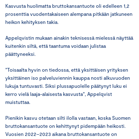
Kasvusta huolimatta bruttokansantuote oli edelleen 1,2
prosenttia vuodentakaiseen alempana pitkään jatkuneen
heikon kehityksen takia.
Appelqvistin mukaan ainakin teknisessä mielessä näyttää
kuitenkin siltä, että taantuma voidaan julistaa
päättyneeksi.
”Toisaalta hyvin on tiedossa, että yksittäisen yrityksen
yksittäinen iso palveluviennin kauppa nosti alkuvuoden
lukuja tuntuvasti. Siksi plussapuolelle päätynyt luku ei
kerro vielä laaja-alaisesta kasvusta”, Appelqvist
muistuttaa.
Pienikin kasvu otetaan silti ilolla vastaan, koska Suomen
bruttokansantuote on kehittynyt pidempään heikosti.
Vuosien 2022–2023 aikana bruttokansantuote on