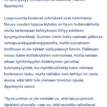
Appelqvist.
Loppuvuotta koskevat odotukset ovat ristiriitaisia.
Nousu vuoden loppua kohden on hyvin todennäköistä,
mutta tarkempaan kehitykseen liittyy edelleen
kysymysmerkkejä. Suomen vienti tulee saamaan jatkossa
vetoapua kauppakumppaneilta, mutta euroalueen
teollisuus ei ole sekään vielä päässyt liitoon. Palkkojen
nousu tukee kotitalouksien ostovoimaa, mutta samaan
aikaan työttömyyden lisääntymien jarruttaa
kulutuskysyntää. Iso myötätuulitekijä tulee olemaan
korkotason lasku, mutta näiltäkin osin kehitys on vasta
alussa, eikä tahti tule olemaan toivotun ripeää,
Appelqvist sanoo.
”Hyvä uutinen ei ole niinkään se, että talous pinnisti
täpärästi plussalle, vaan se, että taustalla vaikuttavat