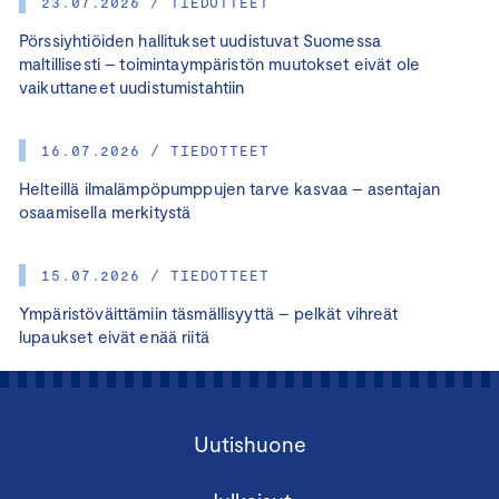
23.07.2026 / TIEDOTTEET
Pörssiyhtiöiden hallitukset uudistuvat Suomessa
maltillisesti – toimintaympäristön muutokset eivät ole
vaikuttaneet uudistumistahtiin
16.07.2026 / TIEDOTTEET
Helteillä ilmalämpöpumppujen tarve kasvaa – asentajan
osaamisella merkitystä
15.07.2026 / TIEDOTTEET
Ympäristöväittämiin täsmällisyyttä – pelkät vihreät
lupaukset eivät enää riitä
Uutishuone