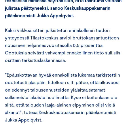
teknisessä mielessä näyttää siltä, että taantuma voidaan
julistaa päättyneeksi, sanoo Keskuskauppakamarin
pääekonomisti Jukka Appelqvist.
Kaksi viikkoa sitten julkistetun ennakollisen tiedon
yhteydessä Tilastokeskus arvioi bruttokansantuotteen
nousseen neljännesvuositasolla 0,5 prosenttia.
Odotuksia selvästi vahvempi ennakollinen tieto suli siis
osittain tarkistuslaskennassa.
”Epäuskottavan hyvää ennakollista lukemaa tarkistettiin
odotetusti alaspäin. Edelleen silti pätee, että alkuvuosi
on edennyt talousennusteiden ylälaitaa satamat
sulkeneista lakoista huolimatta. Kyse ei kuitenkaan ole
siitä, että talouden laaja-alainen elpyminen olisi vielä
alkanut”, toteaa Keskuskauppakamarin pääekonomisti
Jukka Appelqvist.