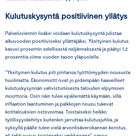
Kulutuskysyntä positiivinen yllätys
Palveluviennin lisäksi voidaan kulutuskysyntä julistaa
alkuvuoden positiiviseksi yllättäjäksi. Yksityinen kulutus
kasvoi prosentin edellisestä neljänneksestä ja päätyi 1,2
prosenttia viime vuoden tason yläpuolelle.
”Yksityinen kulutus piti pintansa työttömyyden noususta
huolimatta. Ekonomistit ovat jo pidempään haaveilleet
kulutuskysynnän vahvistumisesta talouden elpymisen
moottoria. Osin näin tulee epäilemättä käymään, sillä
inflaation laantuminen ja palkkojen nousu tukevat
kotitalouksien ostovoimaa. Toistaiseksi heikko
työllisyyskehitys kuitenkin jarruttaa kulutusjuhlia, ja
syksyllä päälle tulee vielä arvonlisäverokannan korotus,
eli tahti pysyy toistaiseksi verkkaisena”, sanoo