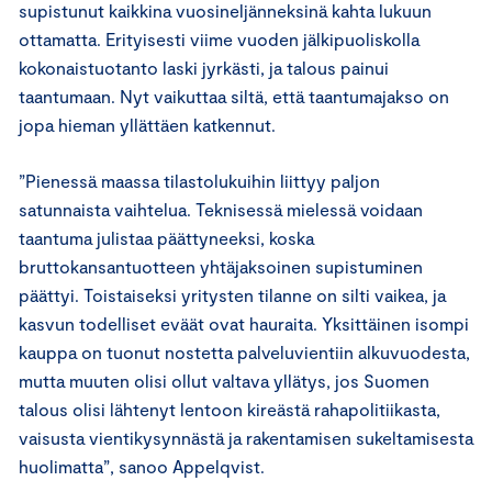
supistunut kaikkina vuosineljänneksinä kahta lukuun
ottamatta. Erityisesti viime vuoden jälkipuoliskolla
kokonaistuotanto laski jyrkästi, ja talous painui
taantumaan. Nyt vaikuttaa siltä, että taantumajakso on
jopa hieman yllättäen katkennut.
”Pienessä maassa tilastolukuihin liittyy paljon
satunnaista vaihtelua. Teknisessä mielessä voidaan
taantuma julistaa päättyneeksi, koska
bruttokansantuotteen yhtäjaksoinen supistuminen
päättyi. Toistaiseksi yritysten tilanne on silti vaikea, ja
kasvun todelliset eväät ovat hauraita. Yksittäinen isompi
kauppa on tuonut nostetta palveluvientiin alkuvuodesta,
mutta muuten olisi ollut valtava yllätys, jos Suomen
talous olisi lähtenyt lentoon kireästä rahapolitiikasta,
vaisusta vientikysynnästä ja rakentamisen sukeltamisesta
huolimatta”, sanoo Appelqvist.