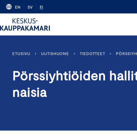
Skip
EN
SV
FI
to
content
ETUSIVU
›
UUTISHUONE
›
TIEDOTTEET
›
PÖRSSIYH
Pörssiyhtiöiden hall
naisia