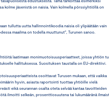
 tasapuolisesta edustuksesta. Tämä tarkoittaa esimerkiksi
ssa kolme jäsenistä on naisia. Vain kolmella pörssiyhtiöllä on
 tullutta uutta hallinnointikoodia naisia oli ylipäätään vain
odessa maailma on todella muuttunut”, Turunen sanoo.
yhtiöitä laatimaan monimuotoisuusperiaatteet, joissa yhtiön tu
kselle hallituksessa. Suosituksen taustalla on EU-direktiivi.
uotoisuusperiaatteista osoittavat Turusen mukaan, että vaikka
ärin hyvin, asiasta raportointi tuottaa yhtiöille vielä
reästi eikä seurannan osalta oteta selvää kantaa tavoitteiden
iötä ilmoitti selkeän, prosenttiosuutena tai lukumääränä ilmais