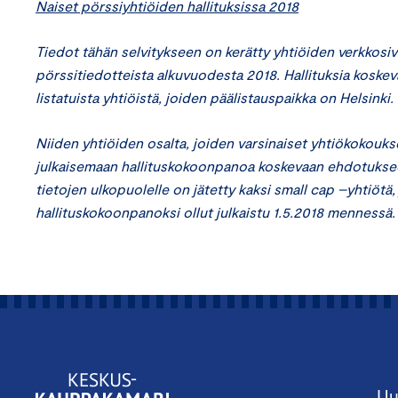
Naiset pörssiyhtiöiden hallituksissa 2018
Tiedot tähän selvitykseen on kerätty yhtiöiden verkkosiv
pörssitiedotteista alkuvuodesta 2018. Hallituksia koskeva
listatuista yhtiöistä, joiden päälistauspaikka on Helsinki.
Niiden yhtiöiden osalta, joiden varsinaiset yhtiökokouks
julkaisemaan hallituskokoonpanoa koskevaan ehdotukseen. 
tietojen ulkopuolelle on jätetty kaksi small cap –yhtiötä
hallituskokoonpanoksi ollut julkaistu 1.5.2018 mennessä.
Uu