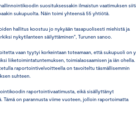
allinnointikoodin suosituksessakin ilmaistun vaatimuksen siit
mpaakin sukupuolta. Näin toimi yhteensä 55 yhtiötä.
joiden hallitus koostuu jo nykyään tasapuolisesti miehistä ja
imerkiksi nykytilanteen säilyttäminen”, Turunen sanoo.
voitetta vaan tyytyi korkeintaan toteamaan, että sukupuoli on y
ksi liiketoimintatuntemuksen, toimialaosaamisen ja iän ohella.
etulla raportointivelvoitteella on tavoiteltu täsmällisemmin
uksen suhteen.
nointikoodin raportointivaatimusta, eikä sisällyttänyt
 Tämä on parannusta viime vuoteen, jolloin raportoimatta