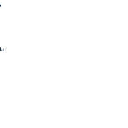
ä,
ksi