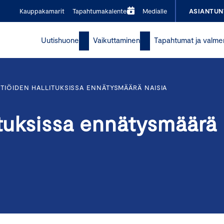
Kauppakamarit
Tapahtumakalenteri
Medialle
ASIANTUN
Uutishuone
Vaikuttaminen
Tapahtumat ja valme
TIÖIDEN HALLITUKSISSA ENNÄTYSMÄÄRÄ NAISIA
ituksissa ennätysmäärä