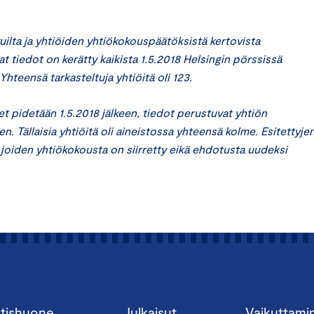
uilta ja yhtiöiden yhtiökokouspäätöksistä kertovista
t tiedot on kerätty kaikista 1.5.2018 Helsingin pörssissä
 Yhteensä tarkasteltuja yhtiöitä oli 123.
et pidetään 1.5.2018 jälkeen, tiedot perustuvat yhtiön
Tällaisia yhtiöitä oli aineistossa yhteensä kolme. Esitettyje
, joiden yhtiökokousta on siirretty eikä ehdotusta uudeksi
tishuone
Julkaisut
Vaikuttami