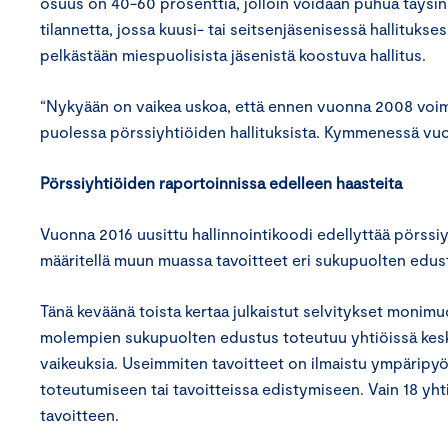
osuus on 40-60 prosenttia, jolloin voidaan puhua täysin
tilannetta, jossa kuusi- tai seitsenjäsenisessä hallitukse
pelkästään miespuolisista jäsenistä koostuva hallitus.
“Nykyään on vaikea uskoa, että ennen vuonna 2008 voimaan
puolessa pörssiyhtiöiden hallituksista. Kymmenessä vu
Pörssiyhtiöiden raportoinnissa edelleen haasteita
Vuonna 2016 uusittu hallinnointikoodi edellyttää pörssi
määritellä muun muassa tavoitteet eri sukupuolten edustu
Tänä keväänä toista kertaa julkaistut selvitykset monim
molempien sukupuolten edustus toteutuu yhtiöissä keskimä
vaikeuksia. Useimmiten tavoitteet on ilmaistu ympäripyö
toteutumiseen tai tavoitteissa edistymiseen. Vain 18 yht
tavoitteen.