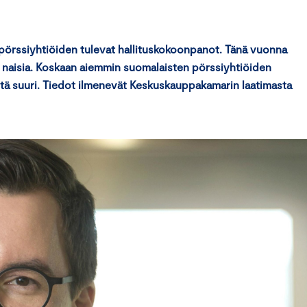
pörssiyhtiöiden tulevat hallituskokoonpanot. Tänä vuonna
oli naisia. Koskaan aiemmin suomalaisten pörssiyhtiöiden
 yhtä suuri. Tiedot ilmenevät Keskuskauppakamarin laatimasta