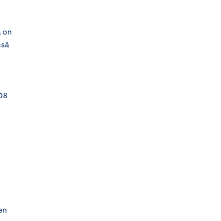
a on
ssä
008
en