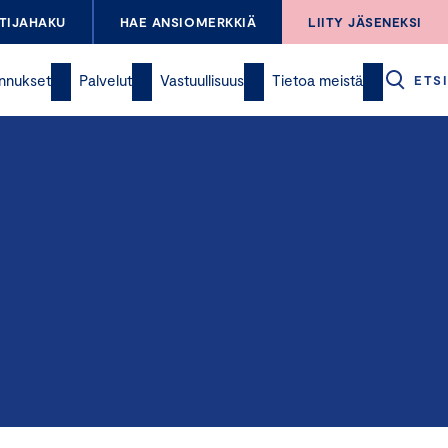
TIJAHAKU
HAE ANSIOMERKKIÄ
LIITY JÄSENEKSI
nnukset
Palvelut
Vastuullisuus
Tietoa meistä
ETSI