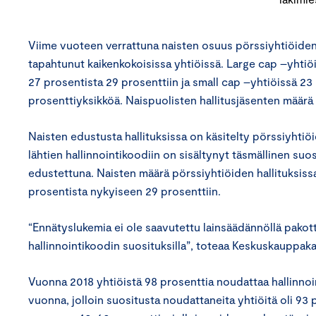
Viime vuoteen verrattuna naisten osuus pörssiyhtiöiden 
tapahtunut kaikenkokoisissa yhtiöissä. Large cap –yhtiö
27 prosentista 29 prosenttiin ja small cap –yhtiöissä 23 
prosenttiyksikköä. Naispuolisten hallitusjäsenten määrä 
Naisten edustusta hallituksissa on käsitelty pörssiyhti
lähtien hallinnointikoodiin on sisältynyt täsmällinen s
edustettuna. Naisten määrä pörssiyhtiöiden hallituksis
prosentista nykyiseen 29 prosenttiin.
“Ennätyslukemia ei ole saavutettu lainsäädännöllä pakotta
hallinnointikoodin suosituksilla”, toteaa Keskuskauppaka
Vuonna 2018 yhtiöistä 98 prosenttia noudattaa hallinnoi
vuonna, jolloin suositusta noudattaneita yhtiöitä oli 93 