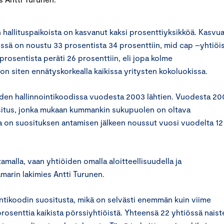
hallituspaikoista on kasvanut kaksi prosenttiyksikköä. Kasvu
issä on noustu 33 prosentista 34 prosenttiin, mid cap –yhtiöi
prosentista peräti 26 prosenttiin, eli jopa kolme
on siten ennätyskorkealla kaikissa yritysten kokoluokissa.
öiden hallinnointikoodissa vuodesta 2003 lähtien. Vuodesta 2
uositus, jonka mukaan kummankin sukupuolen on oltava
sa on suosituksen antamisen jälkeen noussut vuosi vuodelta 12
malla, vaan yhtiöiden omalla aloitteellisuudella ja
marin lakimies Antti Turunen.
ntikoodin suositusta, mikä on selvästi enemmän kuin viime
prosenttia kaikista pörssiyhtiöistä. Yhteensä 22 yhtiössä naist