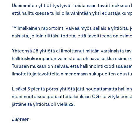
Useimmiten yhtiöt tyytyivät toistamaan tavoitteekseen h
että hallituksessa tulisi olla vähintään yksi edustaja ku
“Ylimalkainen raportointi vaivaa myös sellaisia yhtiöitä, 
naisista, jolloin riittäisi todeta, että tavoitteena on es
Yhteensä 28 yhtiötä ei ilmoittanut mitään varsinaista ta
hallituskokoonpanon valmistelua ohjaava seikka esimerki
Turusen mukaan on selvää, että hallinnointikoodissa aset
ilmoitettuja tavoitteita nimenomaan sukupuolten edust
Lisäksi 5 pientä pörssiyhtiötä jätti noudattamatta hallin
monimuotoisuusperiaatteita lainkaan CG-selvitykseensä.
jättäneitä yhtiöitä oli vielä 22.
Lähteet