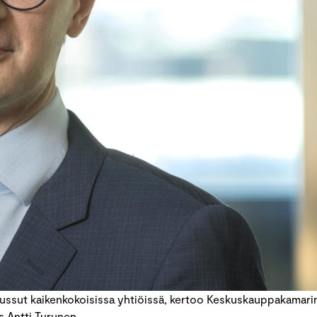
oussut kaikenkokoisissa yhtiöissä, kertoo Keskuskauppakamari
s Antti Turunen.