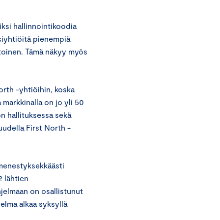
ksi hallinnointikoodia
ssiyhtiöitä pienempiä
vetoinen. Tämä näkyy myös
rth -yhtiöihin, koska
markkinalla on jo yli 50
n hallituksessa sekä
uudella First North -
 menestyksekkäästi
 lähtien
jelmaan on osallistunut
jelma alkaa syksyllä