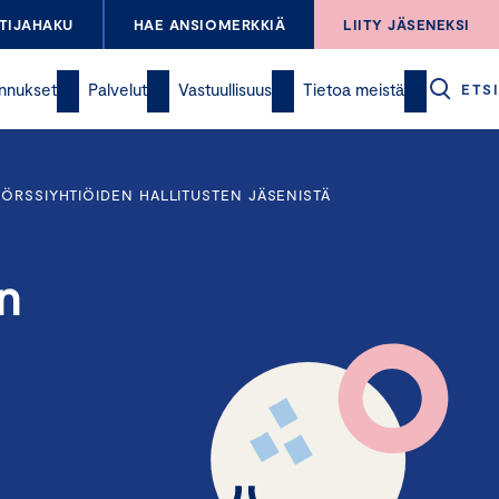
TIJAHAKU
HAE ANSIOMERKKIÄ
LIITY JÄSENEKSI
nnukset
Palvelut
Vastuullisuus
Tietoa meistä
ETSI
PÖRSSIYHTIÖIDEN HALLITUSTEN JÄSENISTÄ
yn