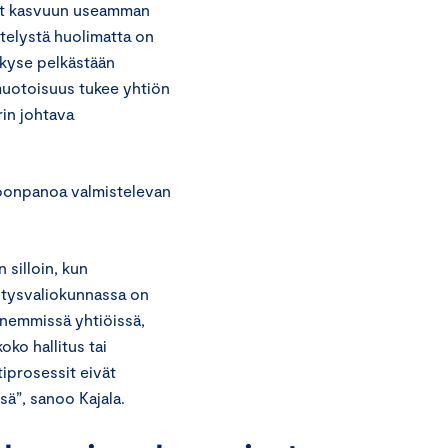
nyt kasvuun useamman
telystä huolimatta on
 kyse pelkästään
uotoisuus tukee yhtiön
rin johtava
koonpanoa valmistelevan
 silloin, kun
itysvaliokunnassa on
ienemmissä yhtiöissä,
ko hallitus tai
iprosessit eivät
sä”, sanoo Kajala.