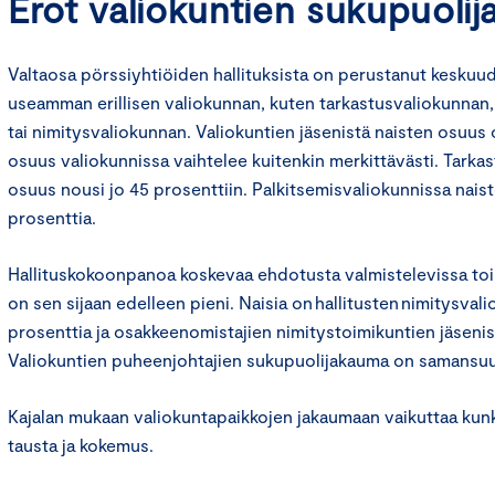
Erot valiokuntien sukupuolij
Valtaosa pörssiyhtiöiden hallituksista on perustanut keskuu
useamman erillisen valiokunnan, kuten tarkastusvaliokunnan
tai nimitysvaliokunnan. Valiokuntien jäsenistä naisten osuus
osuus valiokunnissa vaihtelee kuitenkin merkittävästi. Tarka
osuus nousi jo 45 prosenttiin. Palkitsemisvaliokunnissa nai
prosenttia.
Hallituskokoonpanoa koskevaa ehdotusta valmistelevissa toi
on sen sijaan edelleen pieni. Naisia on hallitusten nimitysvali
prosenttia ja osakkeenomistajien nimitystoimikuntien jäsenist
Valiokuntien puheenjohtajien sukupuolijakauma on samansu
Kajalan mukaan valiokuntapaikkojen jakaumaan vaikuttaa kunk
tausta ja kokemus.