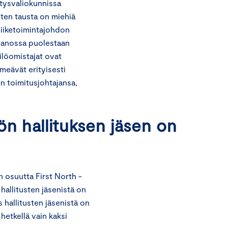
itysvaliokunnissa
enten tausta on miehiä
liiketoimintajohdon
panossa puolestaan
ilöomistajat ovat
nimeävät erityisesti
n toimitusjohtajansa,
ön hallituksen jäsen on
 osuutta First North -
hallitusten jäsenistä on
 hallitusten jäsenistä on
hetkellä vain kaksi