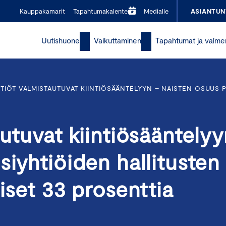
Kauppakamarit
Tapahtumakalenteri
Medialle
ASIANTUN
Uutishuone
Vaikuttaminen
Tapahtumat ja valme
TIÖT VALMISTAUTUVAT KIINTIÖSÄÄNTELYYN – NAISTEN OSUUS 
autuvat kiintiösääntely
siyhtiöiden hallitusten
liset 33 prosenttia