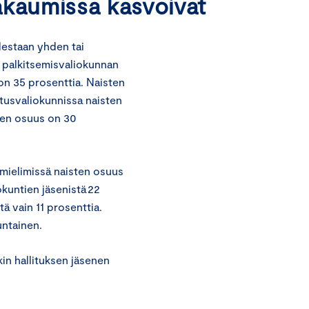
akaumissa kasvoivat
destaan yhden tai
, palkitsemisvaliokunnan
 on 35 prosenttia. Naisten
stusvaliokunnissa naisten
sten osuus on 30
mielimissä naisten osuus
okuntien jäsenistä 22
ä vain 11 prosenttia.
untainen.
in hallituksen jäsenen