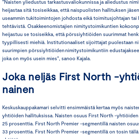
”Naisten yliedustus tarkastusvaliokunnissa ja aliedustus nim
heijastaa sitä tosiseikkaa, että naispuolisten hallituksen jäs
useammin tukitoimintojen johdosta eikä toimitusjohtajan tai 
tehtävistä. Osakkeenomistajien nimitystoimikuntien kokoon
heijastuu se tosiseikka, että pörssiyhtiöiden suurimmat henk
tyypillisesti miehiä. Institutionaaliset sijoittajat puolestaan 
suurimpien pörssiyhtiöiden nimitystoimikuntiin edustajaksee
joka on myös usein mies”, sanoo Kajala.
Joka neljäs First North -yhti
nainen
Keskuskauppakamari selvitti ensimmäistä kertaa myös naisten
yhtiöiden hallituksissa. Naisten osuus First North -yhtiöiden 
25 prosenttia. First North Premier -segmentillä naisten osuus
33 prosenttia. First North Premier -segmentillä on tosin tällä 