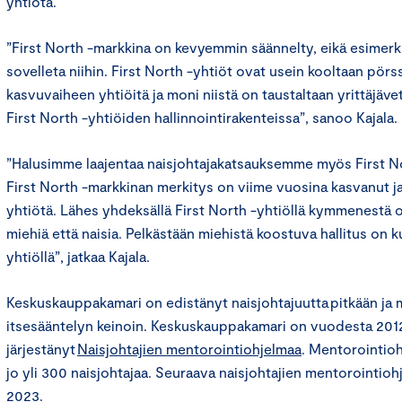
yhtiötä.
”First North -markkina on kevyemmin säännelty, eikä esimerki
sovelleta niihin. First North -yhtiöt ovat usein kooltaan pör
kasvuvaiheen yhtiöitä ja moni niistä on taustaltaan yrittäjä
First North -yhtiöiden hallinnointirakenteissa”, sanoo Kajala.
”Halusimme laajentaa naisjohtajakatsauksemme myös First No
First North -markkinan merkitys on viime vuosina kasvanut ja 
yhtiötä. Lähes yhdeksällä First North -yhtiöllä kymmenestä o
miehiä että naisia. Pelkästään miehistä koostuva hallitus on k
yhtiöllä”, jatkaa Kajala.
Keskuskauppakamari on edistänyt naisjohtajuutta pitkään ja
itsesääntelyn keinoin. Keskuskauppakamari on vuodesta 2012
järjestänyt
Naisjohtajien mentorointiohjelmaa
. Mentorointioh
jo yli 300 naisjohtajaa. Seuraava naisjohtajien mentorointioh
2023.