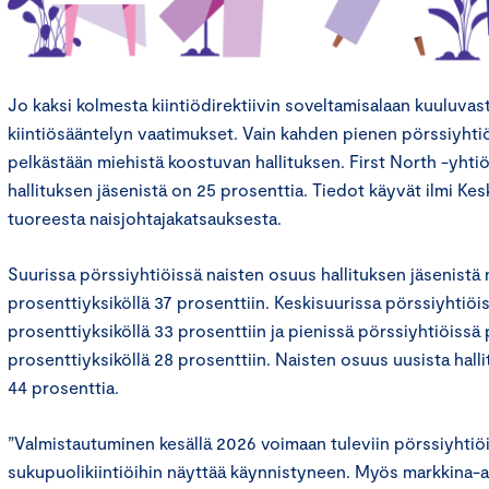
Jo kaksi kolmesta kiintiödirektiivin soveltamisalaan kuuluvas
kiintiösääntelyn vaatimukset. Vain kahden pienen pörssiyhtiö
pelkästään miehistä koostuvan hallituksen. First North -yhti
hallituksen jäsenistä on 25 prosenttia. Tiedot käyvät ilmi K
tuoreesta naisjohtajakatsauksesta.
Suurissa pörssiyhtiöissä naisten osuus hallituksen jäsenistä 
prosenttiyksiköllä 37 prosenttiin. Keskisuurissa pörssiyhtiöi
prosenttiyksiköllä 33 prosenttiin ja pienissä pörssiyhtiöissä 
prosenttiyksiköllä 28 prosenttiin. Naisten osuus uusista halli
44 prosenttia.
”Valmistautuminen kesällä 2026 voimaan tuleviin pörssiyhtiöi
sukupuolikiintiöihin näyttää käynnistyneen. Myös markkina-