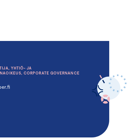
IJA, YHTIÖ- JA
INAOIKEUS, CORPORATE GOVERNANCE
er.fi