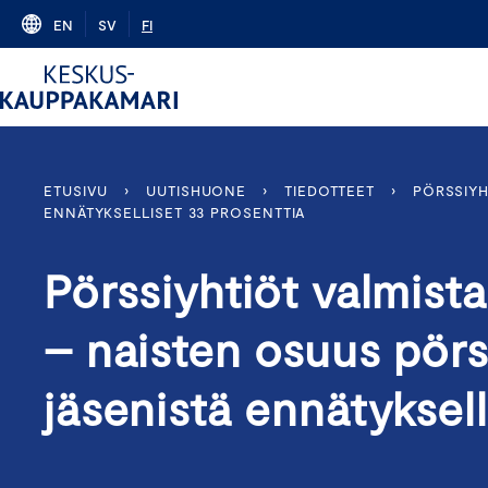
Skip
EN
SV
FI
to
content
ETUSIVU
›
UUTISHUONE
›
TIEDOTTEET
›
PÖRSSIYH
ENNÄTYKSELLISET 33 PROSENTTIA
Pörssiyhtiöt valmist
– naisten osuus pörs
jäsenistä ennätyksel