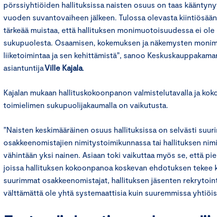
pörssiyhtiöiden hallituksissa naisten osuus on taas käänty
vuoden suvantovaiheen jälkeen. Tulossa olevasta kiintiösään
tärkeää muistaa, että hallituksen monimuotoisuudessa ei ole
sukupuolesta. Osaamisen, kokemuksen ja näkemysten monim
liiketoimintaa ja sen kehittämistä”, sanoo Keskuskauppakama
asiantuntija
Ville Kajala
.
Kajalan mukaan hallituskokoonpanon valmistelutavalla ja ko
toimielimen sukupuolijakaumalla on vaikutusta.
”Naisten keskimääräinen osuus hallituksissa on selvästi suurin
osakkeenomistajien nimitystoimikunnassa tai hallituksen nim
vähintään yksi nainen. Asiaan toki vaikuttaa myös se, että p
joissa hallituksen kokoonpanoa koskevan ehdotuksen tekee ko
suurimmat osakkeenomistajat, hallituksen jäsenten rekrytoint
välttämättä ole yhtä systemaattisia kuin suuremmissa yhtiöis