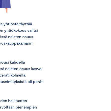
ta yhtiöstä täyttää
n yhtiökokous valitsi
öissä naisten osuus
eskuskauppakamarin
nousi kahdella
ssä naisten osuus kasvoi
peräti kolmella
tusnimityksistä oli peräti
den hallitusten
arvoltaan pienempien