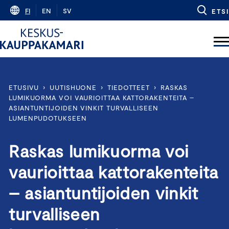
Skip
FI
EN
SV
ETSI
to
content
ETUSIVU
›
UUTISHUONE
›
TIEDOTTEET
›
RASKAS
LUMIKUORMA VOI VAURIOITTAA KATTORAKENTEITA –
ASIANTUNTIJOIDEN VINKIT TURVALLISEEN
LUMENPUDOTUKSEEN
Raskas lumikuorma voi
vaurioittaa kattorakenteita
– asiantuntijoiden vinkit
turvalliseen