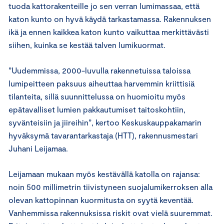
tuoda kattorakenteille jo sen verran lumimassaa, että
katon kunto on hyvä käydä tarkastamassa. Rakennuksen
ikä ja ennen kaikkea katon kunto vaikuttaa merkittävästi
siihen, kuinka se kestää talven lumikuormat.
”Uudemmissa, 2000-luvulla rakennetuissa taloissa
lumipeitteen paksuus aiheuttaa harvemmin kriittisiä
tilanteita, sillä suunnittelussa on huomioitu myös
epätavalliset lumien pakkautumiset taitoskohtiin,
syvänteisiin ja jiireihin”, kertoo Keskuskauppakamarin
hyväksymä tavarantarkastaja (HTT), rakennusmestari
Juhani Leijamaa.
Leijamaan mukaan myös kestävällä katolla on rajansa:
noin 500 millimetrin tiivistyneen suojalumikerroksen alla
olevan kattopinnan kuormitusta on syytä keventää.
Vanhemmissa rakennuksissa riskit ovat vielä suuremmat.