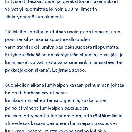
Erityisesti tasakattoiset ja loivakattoiset rakennukset
voivat ylikuormittua jo noin 200 millimetrin
tiivistyneestä suojalumesta.
”Tällaisilta katoilta joudutaan usein pudottamaan lunta
pois henkilö- ja omaisuusturvallisuuden
varmistamiseksi lumivaipan paksuudesta riippumatta.
Erityisen tärkeää se on alaräystään alueella, jossa jää- ja
lumimassat voivat irrota vähäisimmänkin lumisateen tai
pakkasjakson aikana”, Leijamaa sanoo.
Suojakelien aikana lumivaipan kasaan painuminen johtaa
helposti harhaan arvioitaessa
lumikuorman aiheuttamia ongelmia, koska lumen
paino ei vähene lumivaipan paksuuden
mukaan. Erityisesti tulee huomioida, että räntälumikelin
yhteydessä kasaan painuneen lumivaipan paksuus ei
juurikaan lisäänny, mutta kokonaispaino kylläkin.