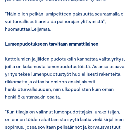
”Näin ollen pelkän lumipeitteen paksuutta seuraamalla ei
voi turvallisesti arvioida painorajan ylittymistä”,
huomauttaa Leijamaa.
Lumenpudotukseen tarvitaan ammattilainen
Kattolumien ja jäiden pudotuksiin kannattaa valita yritys,
joilla on kokemusta lumenpudotustöistä. Asiansa osaava
yritys tekee lumenpudotustyöt huolellisesti rakenteita
rikkomatta ja ottaa huomioon ensisijaisesti
henkilöturvallisuuden, niin ulkopuolisten kuin oman
henkilökuntansakin osalta.
“Kun tilaaja on valinnut lumenpudottajaksi urakoitsijan,
on ennen töiden aloittamista syytä laatia vielä kirjallinen
sopimus, jossa sovitaan pelisäännöt ja korvausvastuut