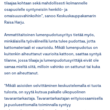
tilaajaa kohtaan sekä mahdollisesti kolmannelle
osapuolelle syntyneisiin henkilö- ja
omaisuusvahinkoihin”, sanoo Keskuskauppakamarin
Raisa Harju.
Ammattitaitoinen lumenpudotusyritys tietää myös,
minkälaisilla työvälineillä lunta tulee pudottaa, jotta
kattomateriaali ei vaurioidu. Mikäli lumenpudotus on
kuitenkin aiheuttanut vaurioita kattoon, saattaa syntyä
tilanne, jossa tilaaja ja lumenpudotusyrittäjä eivät ole
samaa mieltä siitä, milloin vahinko on sattunut tai kuka
sen on aiheuttanut.
“Mikäli asioiden selvittäminen keskustelemalla ei tuota
tulosta, on syytä kutsua paikalle ulkopuolinen
tavarantarkastaja. Tavarantarkastajan erityisosaamisella
ja puolueettomalla toiminnalla syntyy