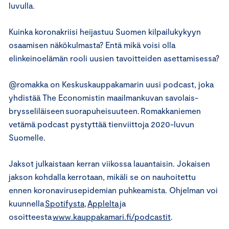
luvulla.
Kuinka koronakriisi heijastuu Suomen kilpailukykyyn
osaamisen näkökulmasta? Entä mikä voisi olla
elinkeinoelämän rooli uusien tavoitteiden asettamisessa?
@romakka on Keskuskauppakamarin uusi podcast, joka
yhdistää The Economistin maailmankuvan savolais-
brysseliläiseen suorapuheisuuteen. Romakkaniemen
vetämä podcast pystyttää tienviittoja 2020-luvun
Suomelle.
Jaksot julkaistaan kerran viikossa lauantaisin. Jokaisen
jakson kohdalla kerrotaan, mikäli se on nauhoitettu
ennen koronavirusepidemian puhkeamista. Ohjelman voi
kuunnella
Spotifysta
,
Applelta
ja
osoitteesta
www.kauppakamari.fi/podcastit
.