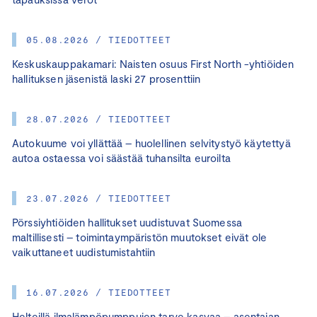
05.08.2026 / TIEDOTTEET
Keskuskauppakamari: Naisten osuus First North -yhtiöiden
hallituksen jäsenistä laski 27 prosenttiin
28.07.2026 / TIEDOTTEET
Autokuume voi yllättää – huolellinen selvitystyö käytettyä
autoa ostaessa voi säästää tuhansilta euroilta
23.07.2026 / TIEDOTTEET
Pörssiyhtiöiden hallitukset uudistuvat Suomessa
maltillisesti – toimintaympäristön muutokset eivät ole
vaikuttaneet uudistumistahtiin
16.07.2026 / TIEDOTTEET
Helteillä ilmalämpöpumppujen tarve kasvaa – asentajan