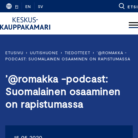
Skip
FI
EN
SV
ETSI
to
content
ETUSIVU
›
UUTISHUONE
›
TIEDOTTEET
›
’@ROMAKKA -
PODCAST: SUOMALAINEN OSAAMINEN ON RAPISTUMASSA
’@romakka -podcast:
Suomalainen osaaminen
on rapistumassa
15.05.2020