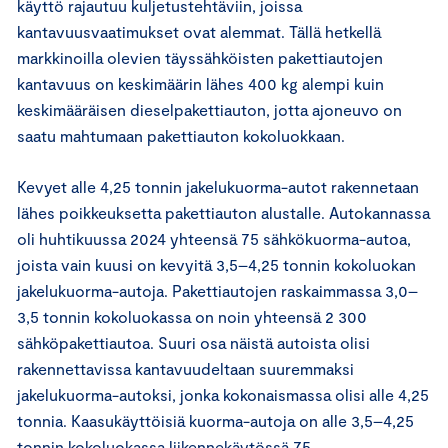
käyttö rajautuu kuljetustehtäviin, joissa
kantavuusvaatimukset ovat alemmat. Tällä hetkellä
markkinoilla olevien täyssähköisten pakettiautojen
kantavuus on keskimäärin lähes 400 kg alempi kuin
keskimääräisen diesel­pakettiauton, jotta ajoneuvo on
saatu mahtumaan pakettiauton kokoluokkaan.
Kevyet alle 4,25 tonnin jakelukuorma-autot rakennetaan
lähes poikkeuksetta pakettiauton alustalle. Autokannassa
oli huhtikuussa 2024 yhteensä 75 sähkökuorma-autoa,
joista vain kuusi on kevyitä 3,5–4,25 tonnin kokoluokan
jakelukuorma-autoja. Pakettiautojen raskaimmassa 3,0–
3,5 tonnin kokoluokassa on noin yhteensä 2 300
sähköpakettiautoa. Suuri osa näistä autoista olisi
rakennettavissa kantavuudeltaan suuremmaksi
jakelukuorma-autoksi, jonka kokonaismassa olisi alle 4,25
tonnia. Kaasukäyttöisiä kuorma-autoja on alle 3,5–4,25
tonnin kokoluokassa liikennekäytössä 75.