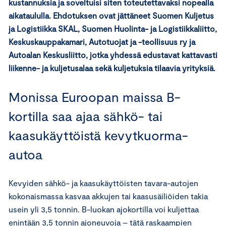
kustannuksia ja soveltuisi siten toteutettavaksi nopealla
aikataululla. Ehdotuksen ovat jättäneet Suomen Kuljetus
ja Logistiikka SKAL, Suomen Huolinta- ja Logistiikkaliitto,
Keskuskauppakamari, Autotuojat ja -teollisuus ry ja
Autoalan Keskusliitto, jotka yhdessä edustavat kattavasti
liikenne- ja kuljetusalaa sekä kuljetuksia tilaavia yrityksiä.
Monissa Euroopan maissa B-
kortilla saa ajaa sähkö- tai
kaasukäyttöistä kevytkuorma-
autoa
Kevyiden sähkö- ja kaasukäyttöisten tavara-autojen
kokonaismassa kasvaa akkujen tai kaasusäiliöiden takia
usein yli 3,5 tonnin. B-luokan ajokortilla voi kuljettaa
enintään 3,5 tonnin ajoneuvoja – tätä raskaampien