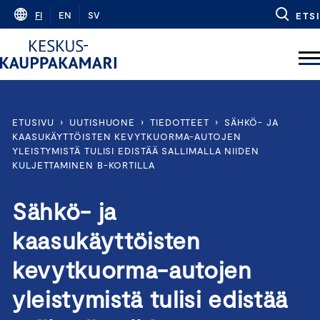
Skip
FI
EN
SV
ETSI
to
content
ETUSIVU
›
UUTISHUONE
›
TIEDOTTEET
›
SÄHKÖ- JA
KAASUKÄYTTÖISTEN KEVYTKUORMA-AUTOJEN
YLEISTYMISTÄ TULISI EDISTÄÄ SALLIMALLA NIIDEN
KULJETTAMINEN B-KORTILLA
Sähkö- ja
kaasukäyttöisten
kevytkuorma-autojen
yleistymistä tulisi edistää