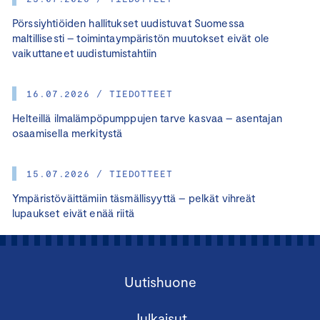
Pörssiyhtiöiden hallitukset uudistuvat Suomessa
maltillisesti – toimintaympäristön muutokset eivät ole
vaikuttaneet uudistumistahtiin
16.07.2026 / TIEDOTTEET
Helteillä ilmalämpöpumppujen tarve kasvaa – asentajan
osaamisella merkitystä
15.07.2026 / TIEDOTTEET
Ympäristöväittämiin täsmällisyyttä – pelkät vihreät
lupaukset eivät enää riitä
Uutishuone
Julkaisut