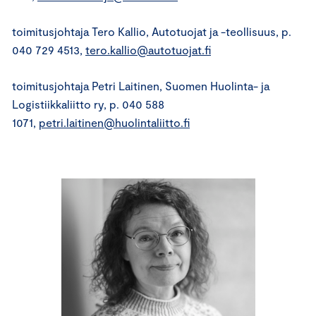
toimitusjohtaja Tero Kallio, Autotuojat ja -teollisuus, p.
040 729 4513,
tero.kallio@autotuojat.fi
toimitusjohtaja Petri Laitinen, Suomen Huolinta- ja
Logistiikkaliitto ry, p. 040 588
1071,
petri.laitinen@huolintaliitto.fi