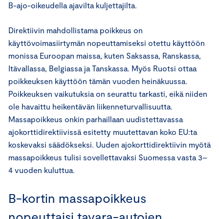
B-ajo-oikeudella ajavilta kuljettajilta.
Direktiivin mahdollistama poikkeus on
käyttövoimasiirtymän nopeuttamiseksi otettu käyttöön
monissa Euroopan maissa, kuten Saksassa, Ranskassa,
Itävallassa, Belgiassa ja Tanskassa. Myös Ruotsi ottaa
poikkeuksen käyttöön tämän vuoden heinäkuussa.
Poikkeuksen vaikutuksia on seurattu tarkasti, eikä niiden
ole havaittu heikentävän liikenneturvallisuutta.
Massapoikkeus onkin parhaillaan uudistettavassa
ajokorttidirektiivissä esitetty muutettavan koko EU:ta
koskevaksi säädökseksi. Uuden ajokorttidirektiivin myötä
massapoikkeus tulisi sovellettavaksi Suomessa vasta 3–
4 vuoden kuluttua.
B-kortin massapoikkeus
nopeuttaisi tavara-autojen