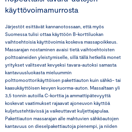
käyttövoimamurrosta
Järjestöt esittävät kannanotossaan, että myös
Suomessa tulisi ottaa käyttöön B-korttiluokan
vaihtoehtoisia käyttövoimia koskeva massapoikkeus.
Massarajan nostaminen avaisi tietä vaihtoehtoisten
polttoaineiden yleistymiselle, sillä tällä hetkellä monet
yritykset valitsevat kevyeksi tavara-autoksi samasta
kantavuusluokasta mieluummin
polttomoottorikäyttöisen pakettiauton kuin sähkö- tai
kaasukäyttöisen kevyen kuorma-auton. Massaltaan yli
3,5 tonnin autoilla C-korttia ja ammattipätevyyttä
koskevat vaatimukset rajaavat ajoneuvon käyttöä
kuljetustehtävissä ja vaikeuttavat kuljettajapulaa.
Pakettiauton massarajan alle mahtuvien sähköautojen
kantavuus on dieselpakettiautoja pienempi, ja niiden