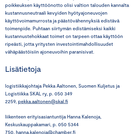
poikkeuksen käyttöönotto olisi valtion talouden kannalta
kustannusneutraali kevyiden hyötyajoneuvojen
käyttövoimamurrosta ja päästövähennyksiä edistävä
toimenpide. Puhtaan siirtymän edistämiseksi kaikki
kustannustehokkaat toimet on tarpeen ottaa käyttöön
ripeästi, jotta yritysten investointimahdollisuudet
vähäpäästöisiin ajoneuvoihin paranisivat.
Lisätietoja
logistiikkajohtaja Pekka Aaltonen, Suomen Kuljetus ja
Logistiikka SKAL ry, p. 050 349
2259,
pekka.aaltonen@skal.fi
liikenteen erityisasiantuntija Hanna Kalenoja,
Keskuskauppakamari, p. 050 5344
750,
hanna.kalenoja@chamber.fi