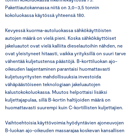
Pakettiautokannassa niitä on 3,0–3,5 tonnin
kokoluokassa käytössä yhteensä 180.
Kevyessä kuorma-autoluokassa sähkökäyttöisten
autojen määrä on vielä pieni. Koska sähkökäyttöiset
jakeluautot ovat vielä kalliita dieselautoihin nähden, ne
ovat yleistyneet hitaasti, vaikka yrityksillä on suuri tarve
vähentää kuljetustensa päästöjä. B-korttiluokan ajo-
oikeuden laajentaminen parantaisi huomattavasti
kuljetusyritysten mahdollisuuksia investoida
vähäpäästöiseen teknologiaan jakeluautojen
kalustokokoluokassa. Muutos helpottaisi lisäksi
kuljettajapulaa, sillä B-kortin haltijoiden määrä on
huomattavasti suurempi kuin C-kortillisten kuljettajien.
Vaihtoehtoisia käyttövoimia hyödyntävien ajoneuvojen
B-luokan ajo-oikeuden massarajaa koskevan kansallisen