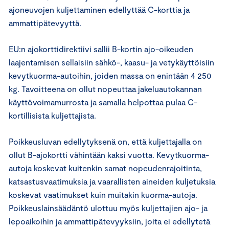
ajoneuvojen kuljettaminen edellyttää C-korttia ja
ammattipätevyyttä.
EU:n ajokorttidirektiivi sallii B-kortin ajo-oikeuden
laajentamisen sellaisiin sähkö-, kaasu- ja vetykäyttöisiin
kevytkuorma-autoihin, joiden massa on enintään 4 250
kg. Tavoitteena on ollut nopeuttaa jakeluautokannan
käyttövoimamurrosta ja samalla helpottaa pulaa C-
kortillisista kuljettajista.
Poikkeusluvan edellytyksenä on, että kuljettajalla on
ollut B-ajokortti vähintään kaksi vuotta. Kevytkuorma-
autoja koskevat kuitenkin samat nopeudenrajoitinta,
katsastusvaatimuksia ja vaarallisten aineiden kuljetuksia
koskevat vaatimukset kuin muitakin kuorma-autoja.
Poikkeuslainsäädäntö ulottuu myös kuljettajien ajo- ja
lepoaikoihin ja ammattipätevyyksiin, joita ei edellytetä