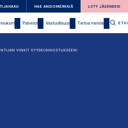
TIJAHAKU
HAE ANSIOMERKKIÄ
LIITY JÄSENEKSI
nnukset
Palvelut
Vastuullisuus
Tietoa meistä
ETSI
TUNTIJAN VINKIT SYYSKUNNOSTUKSEEN!