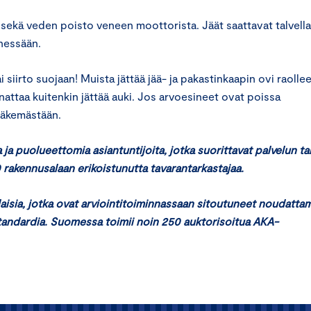
i sekä veden poisto veneen moottorista. Jäät saattavat talvella
nessään.
 siirto suojaan! Muista jättää jää- ja pakastinkaapin ovi raolle
nattaa kuitenkin jättää auki. Jos arvoesineet ovat poissa
 näkemästään.
ja puolueettomia asiantuntijoita, jotka suorittavat palvelun ta
 rakennusalaan erikoistunutta tavarantarkastajaa.
ilaisia, jotka ovat arviointitoiminnassaan sitoutuneet noudatta
tistandardia. Suomessa toimii noin 250 auktorisoitua AKA-