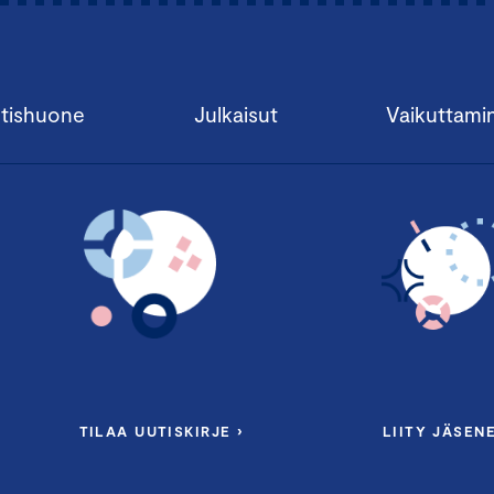
tishuone
Julkaisut
Vaikuttami
TILAA UUTISKIRJE ›
LIITY JÄSENE