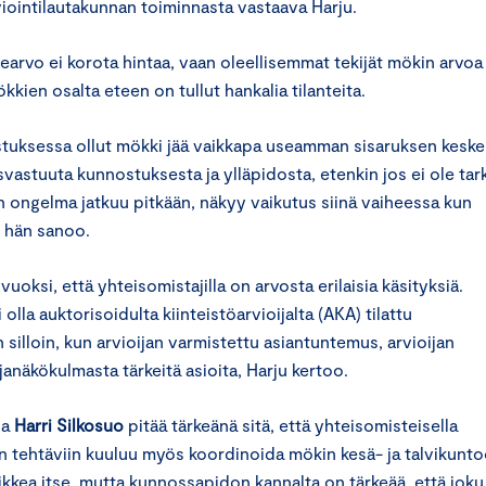
iointilautakunnan toiminnasta vastaava Harju.
earvo ei korota hintaa, vaan oleellisemmat tekijät mökin arvoa
kien osalta eteen on tullut hankalia tilanteita.
stuksessa ollut mökki jää vaikkapa useamman sisaruksen kesk
isvastuuta kunnostuksesta ja ylläpidosta, etenkin jos ei ole tar
en ongelma jatkuu pitkään, näkyy vaikutus siinä vaiheessa kun
 hän sanoo.
oksi, että yhteisomistajilla on arvosta erilaisia käsityksiä.
lla auktorisoidulta kiinteistöarvioijalta (AKA) tilattu
 silloin, kun arvioijan varmistettu asiantuntemus, arvioijan
janäkökulmasta tärkeitä asioita, Harju kertoo.
ja
Harri Silkosuo
pitää tärkeänä sitä, että yhteisomisteisella
n tehtäviin kuuluu myös koordinoida mökin kesä- ja talvikunt
aikkea itse, mutta kunnossapidon kannalta on tärkeää, että joku