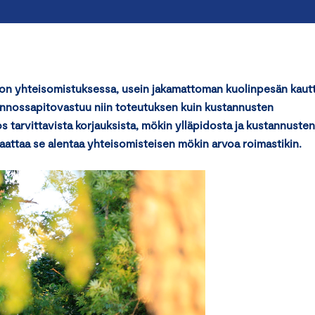
on yhteisomistuksessa, usein jakamattoman kuolinpesän kautt
unnossapitovastuu niin toteutuksen kuin kustannusten
s tarvittavista korjauksista, mökin ylläpidosta ja kustannusten
attaa se alentaa yhteisomisteisen mökin arvoa roimastikin.