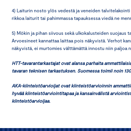
4) Laiturin nosto ylös vedestä ja veneiden talvitelakoint
rikkoa laiturit tai pahimmassa tapauksessa viedä ne men
5) Mökin ja pihan siivous sekä ulkokalusteiden suojaus tai
Arvoesineet kannattaa laittaa pois näkyvistä. Verhot kan
näkyvistä, ei murtomies välttämättä innostu niin paljoa
HTT-tavarantarkastajat ovat alansa parhaita ammattilaisia 
tavaran teknisen tarkastuksen. Suomessa toimii noin 130
AKA-kiinteistöarvioijat ovat kiinteistöarvioinnin ammatt
hyvää kiinteistöarviointitapaa ja kansainvälistä arvioin
kiinteistöarvioijaa.