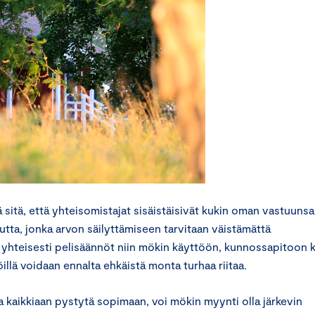
 sitä, että yhteisomistajat sisäistäisivät kukin oman vastuunsa
tta, jonka arvon säilyttämiseen tarvitaan väistämättä
 yhteisesti pelisäännöt niin mökin käyttöön, kunnossapitoon 
öillä voidaan ennalta ehkäistä monta turhaa riitaa.
rta kaikkiaan pystytä sopimaan, voi mökin myynti olla järkevin