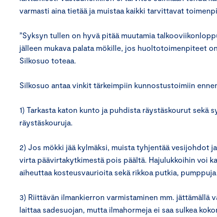
varmasti aina tietää ja muistaa kaikki tarvittavat toimenp
”Syksyn tullen on hyvä pitää muutamia talkooviikonloppuj
jälleen mukava palata mökille, jos huoltotoimenpiteet on 
Silkosuo toteaa.
Silkosuo antaa vinkit tärkeimpiin kunnostustoimiin ennen
1) Tarkasta katon kunto ja puhdista räystäskourut sekä s
räystäskouruja.
2) Jos mökki jää kylmäksi, muista tyhjentää vesijohdot ja
virta päävirtakytkimestä pois päältä. Hajulukkoihin voi 
aiheuttaa kosteusvaurioita sekä rikkoa putkia, pumppuja 
3) Riittävän ilmankierron varmistaminen mm. jättämällä väl
laittaa sadesuojan, mutta ilmahormeja ei saa sulkea koko