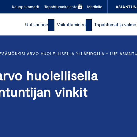
Kauppakamarit
Tapahtumakalenteri
Medialle
ASIANTUN
Uutishuone
Vaikuttaminen
Tapahtumat ja valme
KESÄMÖKKISI ARVO HUOLELLISELLA YLLÄPIDOLLA – LUE ASIAN
rvo huolellisella
ntuntijan vinkit