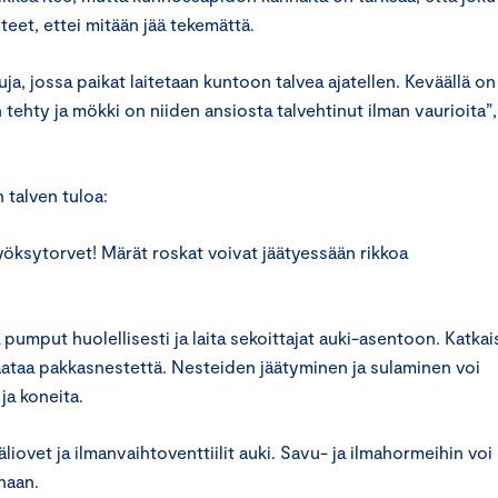
iteet, ettei mitään jää tekemättä.
a, jossa paikat laitetaan kuntoon talvea ajatellen. Keväällä on
tehty ja mökki on niiden ansiosta talvehtinut ilman vaurioita”,
 talven tuloa:
yöksytorvet! Märät roskat voivat jäätyessään rikkoa
 pumput huolellisesti ja laita sekoittajat auki-asentoon. Katkai
kaataa pakkasnestettä. Nesteiden jäätyminen ja sulaminen voi
ja koneita.
iovet ja ilmanvaihtoventtiilit auki. Savu- ja ilmahormeihin voi
naan.