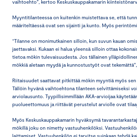
vaihtoehto”, kertoo Keskuskauppakamarin kiinteistönarv
Myyntitilanteessa on kuitenkin muistettava se, että tunn
määriteltäessä ovat sen sijainti ja kunto. Myös perintömök
“Tilanne on monimutkainen silloin, kun suvun kauan omi
jaettavaksi. Kukaan ei halua yleensä silloin ottaa kokona
tietoa mökin tulevaisuudesta. Jos tällainen ylläpidollin
mökkiä aletaan myydä ja kunnostustyöt ovat tekemättä”,
Riitaisuudet saattavat pitkittää mökin myyntiä myös sen vu
Tällöin hyvänä vaihtoehtona tilanteen selvittämiseksi voi o
arviolausunto. Tyypillisimmillään AKA-arvioijaa käytetään
puolueettomuus ja riittävät perustelut arviolle ovat tilaa
Myös Keskuskauppakamarin hyväksymä tavarantarkasta
mökillä joku on nimetty vastuuhenkilöksi. Vastuuhenkilö
laittamiset. Vastuuhenkilön ei tarvitse suinkaan tehdä k