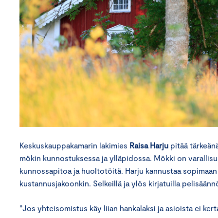
Keskuskauppakamarin lakimies
Raisa Harju
pitää tärkeänä
mökin kunnostuksessa ja ylläpidossa. Mökki on varallisuu
kunnossapitoa ja huoltotöitä. Harju kannustaa sopimaan
kustannusjakoonkin. Selkeillä ja ylös kirjatuilla pelisäänn
”Jos yhteisomistus käy liian hankalaksi ja asioista ei ke