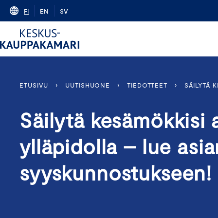
Skip
FI
EN
SV
to
content
ETUSIVU
›
UUTISHUONE
›
TIEDOTTEET
›
SÄILYTÄ 
Säilytä kesämökkisi a
ylläpidolla – lue asia
syyskunnostukseen!