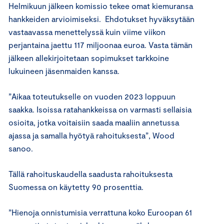
Helmikuun jälkeen komissio tekee omat kiemuransa
hankkeiden arvioimiseksi. Ehdotukset hyväksytään
vastaavassa menettelyssä kuin viime viikon
perjantaina jaettu 117 miljoonaa euroa. Vasta tämän
jälkeen allekirjoitetaan sopimukset tarkkoine
lukuineen jäsenmaiden kanssa.
”Aikaa toteutukselle on vuoden 2023 loppuun
saakka. Isoissa ratahankkeissa on varmasti sellaisia
osioita, jotka voitaisiin saada maaliin annetussa
ajassa ja samalla hyötyä rahoituksesta”, Wood
sanoo.
Tällä rahoituskaudella saadusta rahoituksesta
Suomessa on käytetty 90 prosenttia.
”Hienoja onnistumisia verrattuna koko Euroopan 61