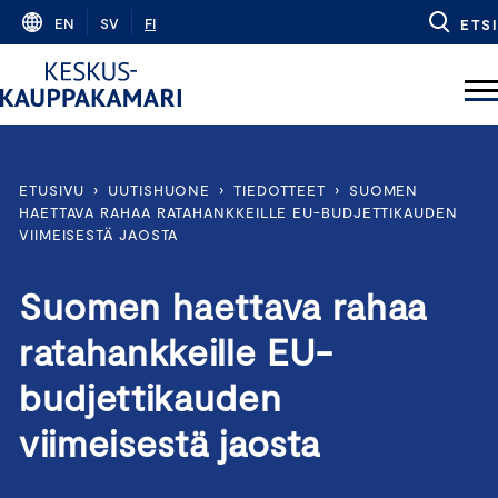
Skip
EN
SV
FI
ETSI
to
content
ETUSIVU
›
UUTISHUONE
›
TIEDOTTEET
›
SUOMEN
HAETTAVA RAHAA RATAHANKKEILLE EU-BUDJETTIKAUDEN
VIIMEISESTÄ JAOSTA
Suomen haettava rahaa
ratahankkeille EU-
budjettikauden
viimeisestä jaosta