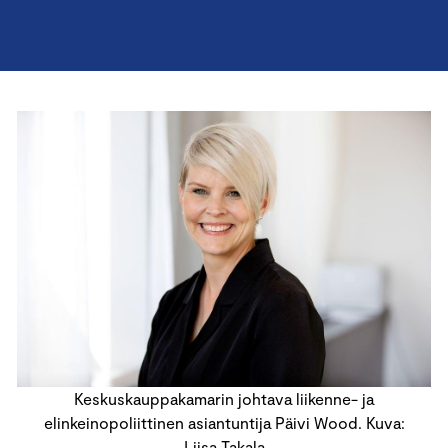
Keskuskauppakamarin johtava liikenne- ja
elinkeinopoliittinen asiantuntija Päivi Wood. Kuva:
Liisa Takala