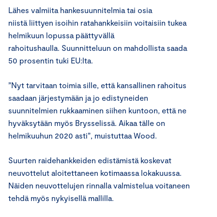
Lähes valmiita hankesuunnitelmia tai osia
niistä liittyen isoihin ratahankkeisiin voitaisiin tukea
helmikuun lopussa päättyvällä
rahoitushaulla. Suunnitteluun on mahdollista saada
50 prosentin tuki EU:lta.
”Nyt tarvitaan toimia sille, että kansallinen rahoitus
saadaan järjestymään ja jo edistyneiden
suunnitelmien rukkaaminen siihen kuntoon, että ne
hyväksytään myös Brysselissä. Aikaa tälle on
helmikuuhun 2020 asti”, muistuttaa Wood.
Suurten raidehankkeiden edistämistä koskevat
neuvottelut aloitettaneen kotimaassa lokakuussa.
Näiden neuvottelujen rinnalla valmistelua voitaneen
tehdä myös nykyisellä mallilla.