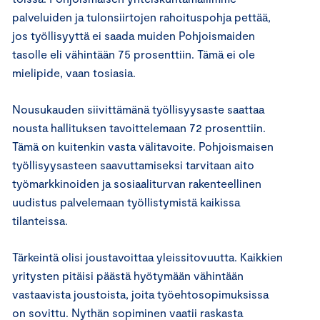
palveluiden ja tulonsiirtojen rahoituspohja pettää,
jos työllisyyttä ei saada muiden Pohjoismaiden
tasolle eli vähintään 75 prosenttiin. Tämä ei ole
mielipide, vaan tosiasia.
Nousukauden siivittämänä työllisyysaste saattaa
nousta hallituksen tavoittelemaan 72 prosenttiin.
Tämä on kuitenkin vasta välitavoite. Pohjoismaisen
työllisyysasteen saavuttamiseksi tarvitaan aito
työmarkkinoiden ja sosiaaliturvan rakenteellinen
uudistus palvelemaan työllistymistä kaikissa
tilanteissa.
Tärkeintä olisi joustavoittaa yleissitovuutta. Kaikkien
yritysten pitäisi päästä hyötymään vähintään
vastaavista joustoista, joita työehtosopimuksissa
on sovittu. Nythän sopiminen vaatii raskasta