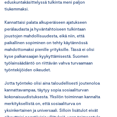
eduskuntakäsittelyssä tulkinta meni paljon
tiukemmaksi.
Kannattaisi palata alkuperäiseen ajatukseen
perälaudasta ja hyväntahtoiseen tulkintaan
joustojen mahdollisuudesta, eikä niin, että
paikallinen sopiminen on tehty käytännössä
mahdottomaksi pienille yrityksille. Tässä ei olisi
kyse palkansaajan kyykyttämisestä. Suomen
työlainsäädäntö on riittävän vahva turvaamaan
työntekijöiden oikeudet.
Jotta työnteko olisi aina taloudellisesti joutenoloa
kannattavampaa, täytyy sopia sosiaaliturvan
kokonaisuudistuksesta. Yksilön toiminnan kannalta
merkityksellistä on, että sosiaaliturva on
yksinkertainen ja universaali. Silloin lisätulot eivät
aiheuttaisi negatiivisia yllätyksiä, vaan toimeentulo