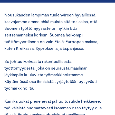
Nousukauden lämpimän tuulenvireen hyväillessä
kasvojamme emme ehkä muista sitä tosiasiaa, että
Suomen työttömyysaste on nytkin EU:n
seitsemänneksi korkein. Suomea heikompi
työttömyystilanne on vain Etelä-Euroopan maissa,
kuten Kreikassa, Kyproksella ja Espanjassa.
Se johtuu korkeasta rakenteellisesta
työttömyydestä, joka on seurausta maailman
jäykimpiin kuuluvista työmarkkinoistamme.
Käytännössä osa ihmisistä syrjäytetään pysyvästi
työmarkkinoilta.
Kun ikäluokat pienenevät ja huoltosuhde heikkenee,
työikäisistä huomattavasti isomman osan täytyy olla
töissä. Pohjoismaisen yhteiskuntamallimme