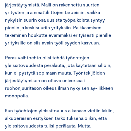
järjestäytymistä. Malli on rakennettu suurten
yritysten ja ammattiliittojen tarpeisiin, vaikka
nykyisin suurin osa uusista työpaikoista syntyy
pieniin ja keskisuuriin yrityksiin. Palkkaamisen
tekeminen houkuttelevammaksi erityisesti pienille
yrityksille on siis avain työllisyyden kasvuun.
Paras vaihtoehto olisi tehdä työehtojen
yleissitovuudesta perälauta, jota käytetään silloin,
kun ei pystytä sopimaan muuta. Työntekijöiden
järjestäytymisen on oltava universaali
ruohonjuuritason oikeus ilman nykyisen ay-liikkeen
monopolia.
Kun työehtojen yleissitovuus aikanaan vietiin lakiin,
alkuperäisen esityksen tarkoituksena olikin, että
yleissitovuudesta tulisi perälauta. Mutta