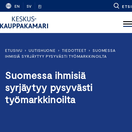
Skip
EN
SV
FI
ETSI
to
content
ETUSIVU
›
UUTISHUONE
›
TIEDOTTEET
›
SUOMESSA
IHMISIÄ SYRJÄYTYY PYSYVÄSTI TYÖMARKKINOILTA
Suomessa ihmisiä
syrjäytyy pysyvästi
työmarkkinoilta