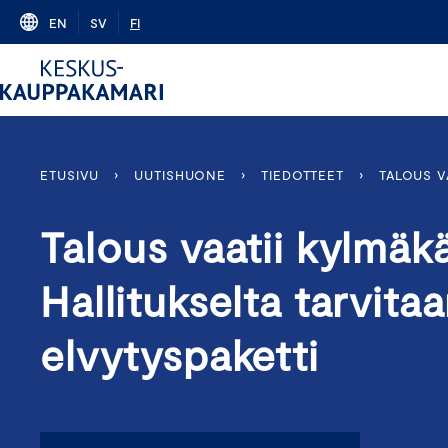
Skip
EN
SV
FI
to
content
ETUSIVU
›
UUTISHUONE
›
TIEDOTTEET
›
TALOUS V
Talous vaatii kylmäk
Hallitukselta tarvita
elvytyspaketti