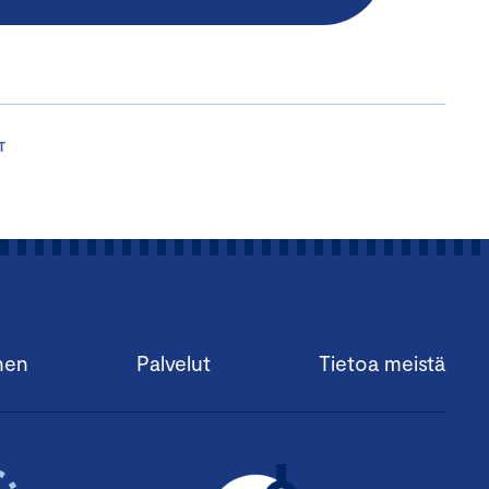
T
nen
Palvelut
Tietoa meistä