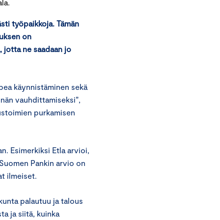
la.
ästi työpaikkoja. Tämän
tuksen on
, jotta ne saadaan jo
opea käynnistäminen sekä
nnän vauhdittamiseksi”,
tustoimien purkamisen
 Esimerkiksi Etla arvioi,
 Suomen Pankin arvio on
t ilmeiset.
kunta palautuu ja talous
a ja siitä, kuinka