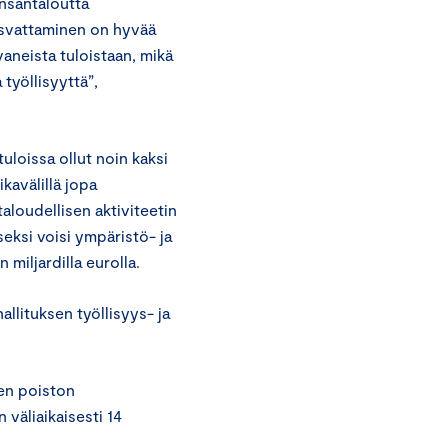
nsantaloutta
kasvattaminen on hyvää
vaneista tuloistaan, mikä
työllisyyttä”,
.
loissa ollut noin kaksi
kavälillä jopa
taloudellisen aktiviteetin
eksi voisi ympäristö- ja
 miljardilla eurolla.
allituksen työllisyys- ja
ien poiston
väliaikaisesti 14