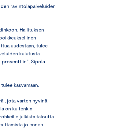
uiden ravintolapalveluiden
dinkoon. Hallituksen
poikkeuksellinen
uttua uudestaan, tulee
lveluiden kulutusta
 prosenttiin”, Sipola
ä tulee kasvamaan.
ä’, jota varten hyvinä
lla on kuitenkin
ohkeille julkista taloutta
oteuttamista jo ennen