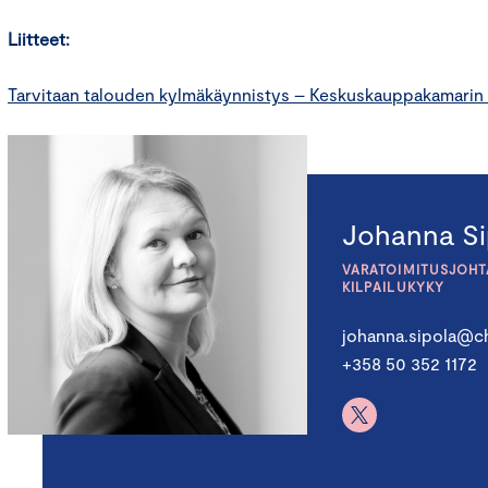
Liitteet:
Tarvitaan talouden kylmäkäynnistys – Keskuskauppakamarin 
Johanna Si
VARATOIMITUSJOHTA
KILPAILUKYKY
johanna.sipola@ch
+358 50 352 1172