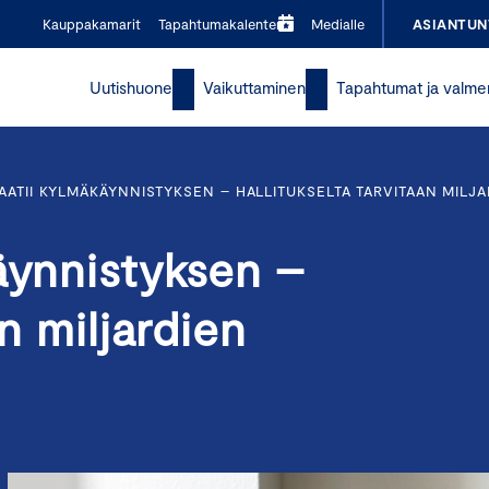
Kauppakamarit
Tapahtumakalenteri
Medialle
ASIANTUN
Uutishuone
Vaikuttaminen
Tapahtumat ja valme
AATII KYLMÄKÄYNNISTYKSEN – HALLITUKSELTA TARVITAAN MILJA
äynnistyksen –
an miljardien