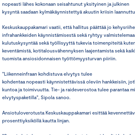
nopeasti lähes kokonaan seisahtunut yksityinen ja julkinen
kysyntä saadaan kylmäkäynnistettyä akuutin kriisin laannutt
Keskuskauppakamari vaatii, että hallitus päättää jo kehysriih
infrahankkeiden käynnistämisestä sekä ryhtyy valmistelemaan
kulutuskysyntää sekä työllisyyttä tukevia toimenpiteitä kut
keventämistä, kotitalousvähennyksen laajentamista sekä kai
tuomista ansiosidonnaisen työttömyysturvan piiriin.
”Liikenneinfraan kohdistuva elvytys tulee
kohdentaa nopeasti käynnistettävissä oleviin hankkeisiin, jot
kuntoa ja toimivuutta. Tie- ja raideverostoa tulee parantaa m
elvytyspaketilla”, Sipola sanoo.
Ansiotuloverotusta Keskuskauppakamari esittää kevennettäv
prosenttiyksiköllä kautta linjan.