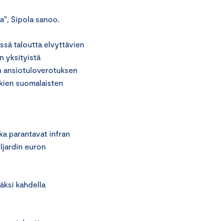
ua”, Sipola sanoo.
essä taloutta elvyttävien
 yksityistä
en ansiotuloverotuksen
kkien suomalaisten
ka parantavat infran
iljardin euron
äksi kahdella