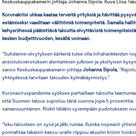
Keskuskauppakamarin johtaja Johanna Sipola. Kuva Liisa Taka
Koronakriisi uhkaa kaataa terveitä yrityksiä ja hävittää pysyv
estämiseksi vaaditaan välittömiä toimenpiteitä. Samalla halli
kehysriihessä päätettävä taloutta elvyttävistä toimenpiteistä
kesken budjettivuoden, kesällä voimaan.
”Suhdanne-elvytyksen kärkenä tulee olla infrahankkeiden n
ansiotuloverotuksen alentaminen julkisen ja yksityisen kysy
sanoo Keskuskauppakamarin johtaja
Johanna Sipola
, “Rajoi
yhteydessä tarvitaan talouden kylmäkäynnistys.”
Koronaviruspandemia syöksee parhaillaan taloutta taantumaan.
että Suomen talous supistuu tänä vuonna jopa 5 prosenttia.
samansuuntainen. Riskit tätäkin syvempään pudotukseen ova
”Isku talouteen on syvä ja jälki rumaa. Kuinka nopeasti yhteis
ponnahtaa takaisin kasvu-uralle riippuu akuutin kriisin hoidost