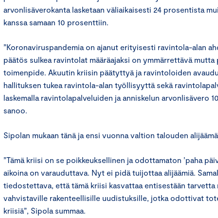
arvonlisäverokanta lasketaan väliaikaisesti 24 prosentista m
kanssa samaan 10 prosenttiin.
”Koronaviruspandemia on ajanut erityisesti ravintola-alan ah
päätös sulkea ravintolat määräajaksi on ymmärrettävä mutta 
toimenpide. Akuutin kriisin päätyttyä ja ravintoloiden avaud
hallituksen tukea ravintola-alan työllisyyttä sekä ravintolapa
laskemalla ravintolapalveluiden ja anniskelun arvonlisävero 10
sanoo.
Sipolan mukaan tänä ja ensi vuonna valtion talouden alijääm
”Tämä kriisi on se poikkeuksellinen ja odottamaton ’paha päiv
aikoina on varauduttava. Nyt ei pidä tuijottaa alijäämiä. Sama
tiedostettava, että tämä kriisi kasvattaa entisestään tarvetta r
vahvistaville rakenteellisille uudistuksille, jotka odottivat t
kriisiä”, Sipola summaa.