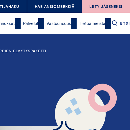
TIJAHAKU
HAE ANSIOMERKKIÄ
LIITY JÄSENEKSI
nnukset
Palvelut
Vastuullisuus
Tietoa meistä
ETSI
RDIEN ELVYTYSPAKETTI