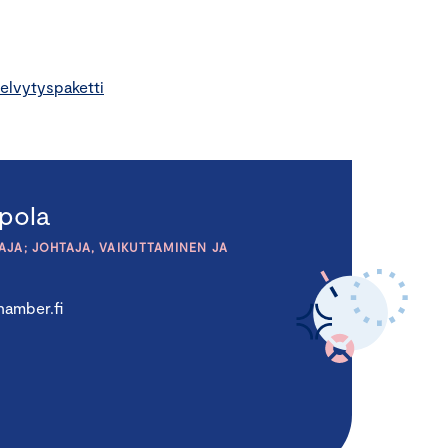
elvytyspaketti
pola
JA; JOHTAJA, VAIKUTTAMINEN JA
amber.fi