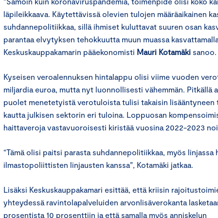
”Samoin kuin koronaviruspandemia, toimenpide olisi koko ka
läpileikkaava. Käytettävissä olevien tulojen määräaikainen 
suhdannepolitiikkaa, sillä ihmiset kuluttavat suuren osan kas
parantaa elvytyksen tehokkuutta muun muassa kasvattamalla 
Keskuskauppakamarin pääekonomisti
Mauri Kotamäki
sanoo
Kyseisen veroalennuksen hintalappu olisi viime vuoden verotu
miljardia euroa, mutta nyt luonnollisesti vähemmän. Pitkällä ai
puolet menetetyistä verotuloista tulisi takaisin lisääntyneen 
kautta julkisen sektorin eri tuloina. Loppuosan kompensoimis
haittaveroja vastavuoroisesti kiristää vuosina 2022-2023 noin
“Tämä olisi paitsi parasta suhdannepolitiikkaa, myös linjassa h
ilmastopoliittisten linjausten kanssa”, Kotamäki jatkaa.
Lisäksi Keskuskauppakamari esittää, että kriisin rajoitustoim
yhteydessä ravintolapalveluiden arvonlisäverokanta lasketaan 
prosentista 10 prosenttiin ja että samalla myös anniskelun