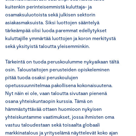
kuitenkin perinteisemmistä kuluttaja- ja
osamaksuluotoista sekä julkisen sektorin
asiakasmaksuista. Siksi luottojen sääntelyä
tärkeämpää olisi luoda paremmat edellytykset
kuluttajille ymmärtää luottojen ja koron merkitystä
sekä yksityistä taloutta yleisemminkin.
Tärkeintä on tuoda peruskoulumme nykyaikaan tältä
osin. Taloustaitojen perusteiden opiskeleminen
pitää tuoda osaksi peruskoulujen
opetussuunnitelmaa pakollisena kokonaisuutena.
Nyt näin ei ole, vaan taloutta sivutaan pienenä
osana yhteiskuntaopin kurssia. Tämä on
hämmästyttävää ottaen huomioon nykyisen
yhteiskuntamme vaatimukset, jossa ihmisten oma
vastuu taloudestaan sekä toisaalta globaali
markkinatalous ja yrityselämä näyttelevät koko ajan