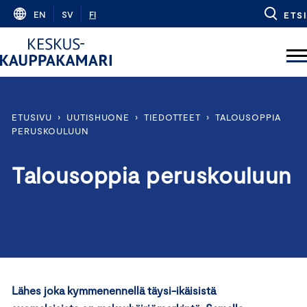
Skip
EN
SV
FI
ETSI
to
content
ETUSIVU
›
UUTISHUONE
›
TIEDOTTEET
›
TALOUSOPPIA
PERUSKOULUUN
Talousoppia peruskouluun
Lähes joka kymmenennellä täysi-ikäisistä