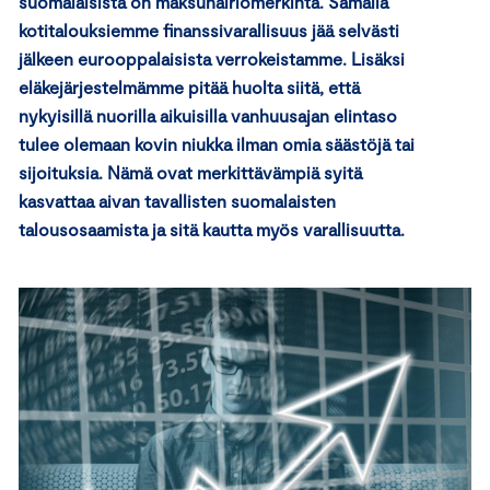
suomalaisista on maksuh
äiri
ömerkint
ä. Samalla
kotitalouksiemme finanssivarallisuus jää selvästi
jälkeen eurooppalaisista verrokeistamme. Lisäksi
eläkejärjestelmämme pitää huolta siitä, että
nykyisillä nuorilla aikuisilla vanhuusajan elintaso
tulee olemaan kovin niukka ilman omia säästöjä tai
sijoituksia. Nämä ovat merkittävämpiä syitä
kasvattaa aivan tavallisten suomalaisten
talousosaamista ja sitä kautta myös varallisuutta.