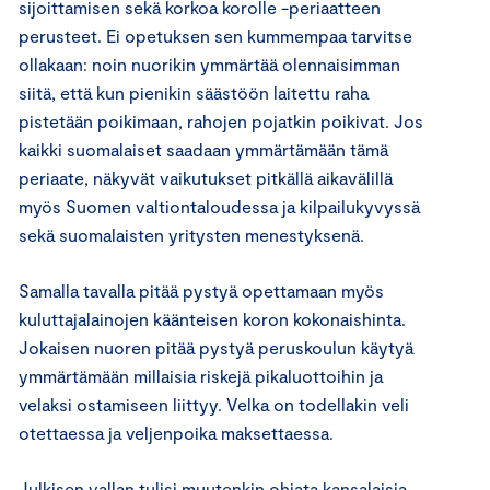
sijoittamisen sekä korkoa korolle -periaatteen
perusteet. Ei opetuksen sen kummempaa tarvitse
ollakaan: noin nuorikin ymmärtää olennaisimman
siitä, että kun pienikin säästöön laitettu raha
pistetään poikimaan, rahojen pojatkin poikivat. Jos
kaikki suomalaiset saadaan ymmärtämään tämä
periaate, näkyvät vaikutukset pitkällä aikavälillä
myös Suomen valtiontaloudessa ja kilpailukyvyssä
sekä suomalaisten yritysten menestyksenä.
Samalla tavalla pitää pystyä opettamaan myös
kuluttajalainojen käänteisen koron kokonaishinta.
Jokaisen nuoren pitää pystyä peruskoulun käytyä
ymmärtämään millaisia riskejä pikaluottoihin ja
velaksi ostamiseen liittyy. Velka on todellakin veli
otettaessa ja veljenpoika maksettaessa.
Julkisen vallan tulisi muutenkin ohjata kansalaisia