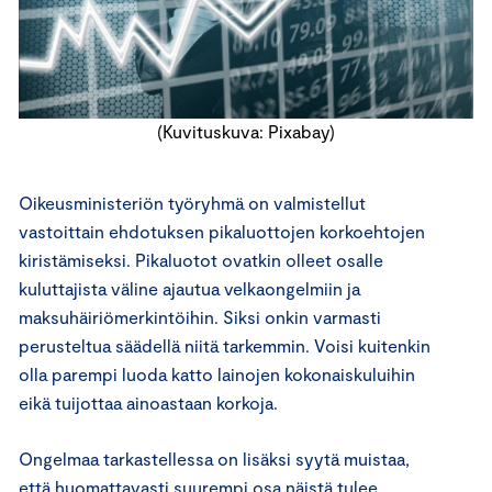
(Kuvituskuva: Pixabay)
Oikeusministeriön työryhmä on valmistellut
vastoittain ehdotuksen pikaluottojen korkoehtojen
kiristämiseksi. Pikaluotot ovatkin olleet osalle
kuluttajista väline ajautua velkaongelmiin ja
maksuhäiriömerkintöihin. Siksi onkin varmasti
perusteltua säädellä niitä tarkemmin. Voisi kuitenkin
olla parempi luoda katto lainojen kokonaiskuluihin
eikä tuijottaa ainoastaan korkoja.
Ongelmaa tarkastellessa on lisäksi syytä muistaa,
että huomattavasti suurempi osa näistä tulee