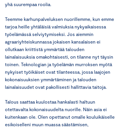
yhä suurempaa roolia.
Teemme karhunpalveluksen nuorillemme, kun emme
tarjoa heille yhtäläisiä valmiuksia nykyaikaisessa
työelämässä selviytymiseksi. Jos aiemmin
agraariyhteiskunnassa jokaisen kansalaisen ei
ollutkaan kriittistä ymmärtää talouden
lainalaisuuksia omakohtaisesti, on tilanne nyt täysin
toinen. Teknologian ja työelämän murroksen myötä
nykyiset työikäiset ovat tilanteessa, jossa laajojen
kokonaisuuksien ymmärtäminen ja talouden
lainalaisuudet ovat pakollisesti hallittavia taitoja.
Talous saattaa kuulostaa hankalasti haltuun
otettavalta kokonaisuudelta nuorille. Näin asia ei
kuitenkaan ole. Olen opettanut omalle kouluikäiselle
esikoiselleni muun muassa säästämisen,