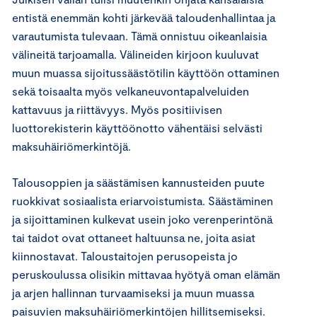
entistä enemmän kohti järkevää taloudenhallintaa ja
varautumista tulevaan. Tämä onnistuu oikeanlaisia
välineitä tarjoamalla. Välineiden kirjoon kuuluvat
muun muassa sijoitussäästötilin käyttöön ottaminen
sekä toisaalta myös velkaneuvontapalveluiden
kattavuus ja riittävyys. Myös positiivisen
luottorekisterin käyttöönotto vähentäisi selvästi
maksuhäiriömerkintöjä.
Talousoppien ja säästämisen kannusteiden puute
ruokkivat sosiaalista eriarvoistumista. Säästäminen
ja sijoittaminen kulkevat usein joko verenperintönä
tai taidot ovat ottaneet haltuunsa ne, joita asiat
kiinnostavat. Taloustaitojen perusopeista jo
peruskoulussa olisikin mittavaa hyötyä oman elämän
ja arjen hallinnan turvaamiseksi ja muun muassa
paisuvien maksuhäiriömerkintöjen hillitsemiseksi.