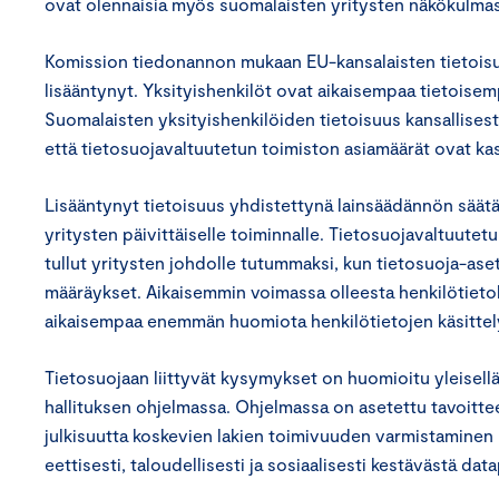
ovat olennaisia myös suomalaisten yritysten näkökulma
Komission tiedonannon mukaan EU-kansalaisten tietoisuus
lisääntynyt. Yksityishenkilöt ovat aikaisempaa tietoisem
Suomalaisten yksityishenkilöiden tietoisuus kansallisest
että tietosuojavaltuutetun toimiston asiamäärät ovat k
Lisääntynyt tietoisuus yhdistettynä lainsäädännön säätäm
yritysten päivittäiselle toiminnalle. Tietosuojavaltuutetu
tullut yritysten johdolle tutummaksi, kun tietosuoja-as
määräykset. Aikaisemmin voimassa olleesta henkilötietol
aikaisempaa enemmän huomiota henkilötietojen käsittelyy
Tietosuojaan liittyvät kysymykset on huomioitu yleisellä 
hallituksen ohjelmassa. Ohjelmassa on asetettu tavoitte
julkisuutta koskevien lakien toimivuuden varmistaminen 
eettisesti, taloudellisesti ja sosiaalisesti kestävästä da