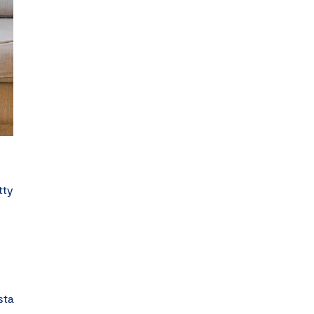
tty
sta