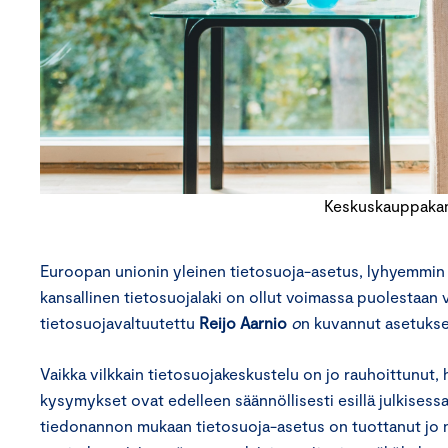
Keskuskauppakama
Euroopan unionin yleinen tietosuoja-asetus, lyhyemmin 
kansallinen tietosuojalaki on ollut voimassa puolestaan v
tietosuojavaltuutettu
Reijo Aarnio
o
n kuvannut asetuksen
Vaikka vilkkain tietosuojakeskustelu on jo rauhoittunut, 
kysymykset ovat edelleen säännöllisesti esillä julkises
tiedonannon mukaan tietosuoja-asetus on tuottanut jo n