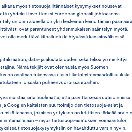
ikana myös tietosuojaliitännäiset kysymykset nousevat
ettu yhdeksi tavoitteeksi Euroopan globaali johtoasema
ntely unionin alueella on yksi keskeinen keino tämän päämäär
ylittävästi ovat parantuneet yhdenmukaisen sääntelyn myötä.
oi olla merkittävä kilpailuetu kiihtyvässä kansainvälisessä
talisaation, data- ja alustatalouden sekä tekoälyn merkitys
stajina. Nämä tekijät ovat olennaisia myös Suomen
us on osaltaan tukemassa uusia liiketoimintamahdollisuuksia.
etukäteen joissakin puheenvuoroissa epäiltiin.
vä muistaa siitä huolimatta, että päivittäisessä uutisoinnissa
ja Googlen kaltaisten suurtoimijoiden tietosuoja-asiat ja
 mikä tahansa, jokaisen yrityksen on kriittisen tärkeää arvioi
 toimintamallejaan – myös tietosuoja-asetuksen voimaantulon
ityksissä tietosuojakysymyksiin on havahduttu varsin hyvin.