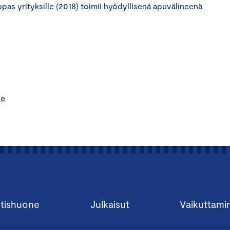
pas yrityksille
(2018)
toimii hyödyllisenä apuvälineenä
le
tishuone
Julkaisut
Vaikuttami