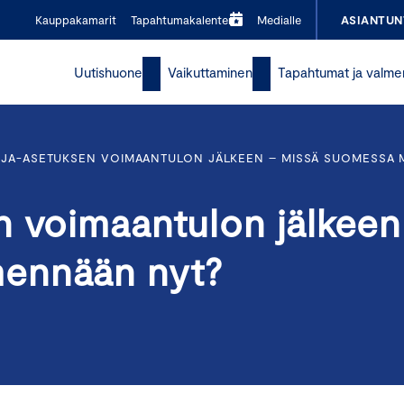
Kauppakamarit
Tapahtumakalenteri
Medialle
ASIANTUN
Uutishuone
Vaikuttaminen
Tapahtumat ja valme
OJA-ASETUKSEN VOIMAANTULON JÄLKEEN – MISSÄ SUOMESSA
n voimaantulon jälkeen
ennään nyt?