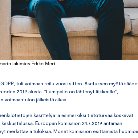
rin lakimies Erkko Meri.
GDPR, tuli voimaan reilu vuosi sitten. Asetuksen myötä sääde
uoden 2019 alusta. ”Lumipallo on lähtenyt liikkeelle”,
 voimaantulon jälkeistä aikaa.
henkilötietojen käsittelyä ja esimerkiksi tietoturvaa koskevat
sa keskustelussa. Euroopan komission 24.7.2019 antaman
yt merkittäviä tuloksia. Monet komission esittämistä huomioi