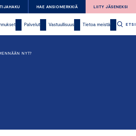
TIJAHAKU
HAE ANSIOMERKKIÄ
LIITY JÄSENEKSI
nnukset
Palvelut
Vastuullisuus
Tietoa meistä
ETSI
 MENNÄÄN NYT?