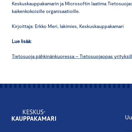
Keskuskauppakamarin ja Microsoftin laatima
Tietosuojao
kaikenkokoisille organisaatioille.
Kirjoittaja: Erkko Meri, lakimies, Keskuskauppakamari
Lue lisää:
Tietosuoja pähkinänkuoressa – Tietosuojaopas yrityksil
Uu