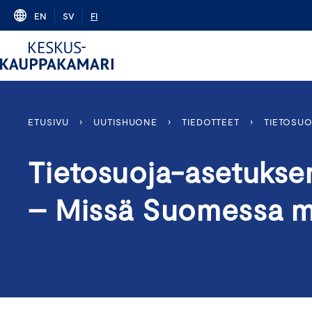
Skip
EN
SV
FI
to
content
ETUSIVU
›
UUTISHUONE
›
TIEDOTTEET
›
TIETOSU
Tietosuoja-asetukse
– Missä Suomessa m