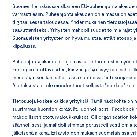
Suomen heinäkuussa alkaneen EU-puheenjohtajakauden a
varmasti esiin. Puheenjohtajakauden ohjelmassa on aset
digitaalisessa taloudessa. Yhdenmukainen tietosuojasää
saavuttamiseksi. Yritysten mahdollisuudet toimia rajat 
Suomalaisten yritysten on hyvä muistaa, että tietosuoja v
kilpailussa.
Puheenjohtajakauden ohjelmassa on tuotu esiin myös digi
Euroopan tuottavuuden, kasvun ja työllisyyden mahdolli
menestymisen kannalta. Tässä suhteessa tietosuoja-aset
Asetuksesta ei ole muodostunut sellaista ”mörköä” kuin 
Tietosuoja koskee kaikkia yrityksiä. Tämä näkökohta on hy
suurimman huomion keräävät, luonnollisesti, Facebookin 
mahdolliset tietoturvaloukkaukset. Oli organisaation koko
säännöllisesti ja mahdollisimman perusteellisesti omia
jälkeisenä aikana. Eri arvioiden mukaan suomalaisissa yr