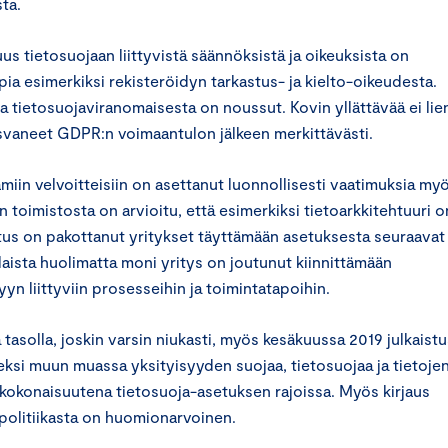
sta.
 tietosuojaan liittyvistä säännöksistä ja oikeuksista on
pia esimerkiksi rekisteröidyn tarkastus- ja kielto-oikeudesta.
a tietosuojaviranomaisesta on noussut. Kovin yllättävää ei lie
asvaneet GDPR:n voimaantulon jälkeen merkittävästi.
iin velvoitteisiin on asettanut luonnollisesti vaatimuksia my
n toimistosta on arvioitu, että esimerkiksi tietoarkkitehtuuri o
etus on pakottanut yritykset täyttämään asetuksesta seuraavat
aista huolimatta moni yritys on joutunut kiinnittämään
n liittyviin prosesseihin ja toimintatapoihin.
tasolla, joskin varsin niukasti, myös kesäkuussa 2019 julkaist
eksi muun muassa yksityisyyden suojaa, tietosuojaa ja tietoje
kokonaisuutena tietosuoja-asetuksen rajoissa. Myös kirjaus
tapolitiikasta on huomionarvoinen.