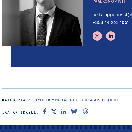
PÄÄEKONOMISTI
jukka.appelqvist@
+358 44 263 1051
KATEGORIAT:
TYÖLLISYYS, TALOUS, JUKKA APPELQVIST
JAA ARTIKKELI: