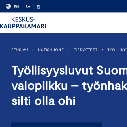
Skip
EN
SV
FI
to
content
ETUSIVU
›
UUTISHUONE
›
TIEDOTTEET
›
TYÖLLISY
Työllisyysluvut Suo
valopilkku – työnhak
silti olla ohi