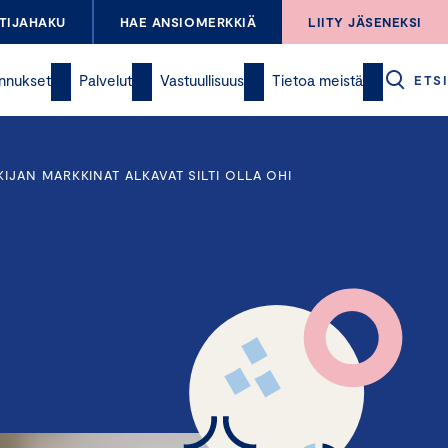
TIJAHAKU
HAE ANSIOMERKKIÄ
LIITY JÄSENEKSI
nnukset
Palvelut
Vastuullisuus
Tietoa meistä
ETSI
JAN MARKKINAT ALKAVAT SILTI OLLA OHI