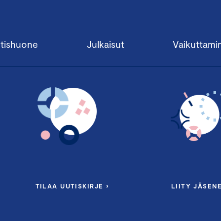
tishuone
Julkaisut
Vaikuttami
TILAA UUTISKIRJE ›
LIITY JÄSENE