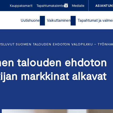
Kauppakamarit
Tapahtumakalenteri
Medialle
ASIANTUN
Uutishuone
Vaikuttaminen
Tapahtumat ja valme
YSLUVUT SUOMEN TALOUDEN EHDOTON VALOPILKKU – TYÖNHAKI
men talouden ehdoton
ijan markkinat alkavat