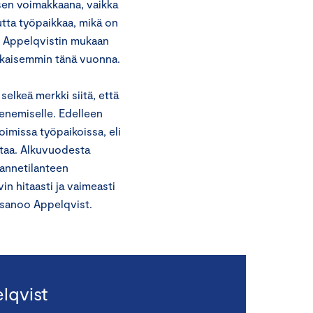
sen voimakkaana, vaikka
utta työpaikkaa, mikä on
. Appelqvistin mukaan
aikaisemmin tänä vuonna.
elkeä merkki siitä, että
enemiselle. Edelleen
voimissa työpaikoissa, eli
ihtaa. Alkuvuodesta
dannetilanteen
in hitaasti ja vaimeasti
 sanoo Appelqvist.
lqvist