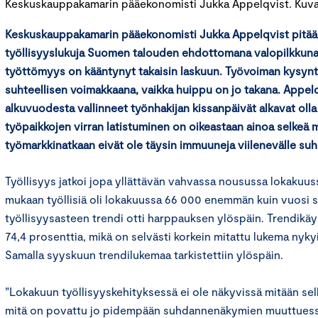
Keskuskauppakamarin pääekonomisti Jukka Appelqvist. Kuva: 
Keskuskauppakamarin pääekonomisti Jukka Appelqvist pitää 
työllisyyslukuja Suomen talouden ehdottomana valopilkkuna
työttömyys on kääntynyt takaisin laskuun. Työvoiman kysynt
suhteellisen voimakkaana, vaikka huippu on jo takana. Appel
alkuvuodesta vallinneet työnhakijan kissanpäivät alkavat olla
työpaikkojen virran latistuminen on oikeastaan ainoa selkeä me
työmarkkinatkaan eivät ole täysin immuuneja viilenevälle suh
Työllisyys jatkoi jopa yllättävän vahvassa nousussa lokakuus
mukaan työllisiä oli lokakuussa 66 000 enemmän kuin vuosi s
työllisyysasteen trendi otti harppauksen ylöspäin. Trendikäy
74,4 prosenttia, mikä on selvästi korkein mitattu lukema nyk
Samalla syyskuun trendilukemaa tarkistettiin ylöspäin.
”Lokakuun työllisyyskehityksessä ei ole näkyvissä mitään se
mitä on povattu jo pidempään suhdannenäkymien muuttues