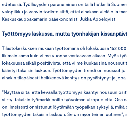
edetessä. Työllisyyden paraneminen on tällä hetkellä Suom
valopilkku ja vahvin todiste siitä, ettei ainakaan vielä olla t
Keskuskauppakamarin pääekonomisti Jukka Appelqvist.
Työttömyys laskussa, mutta työnhakijan kissanpäivät
Tilastokeskuksen mukaan työttömänä oli lokakuussa 162 000
likimain sama kuin viime vuonna vastaavaan aikaan. Myös työt
lokakuussa sikäli positiivista, että viime kuukausina noussu
kääntyi takaisin laskuun. Työttömyyden trendi on noussut jo
ainakin tilapäisesti heikkenevä kehitys on pysähtynyt ja jop
”Näyttää siltä, että keväällä työttömyys kääntyi nousuun ositta
siirtyi takaisin työmarkkinoille työvoiman ulkopuolelta. Osa n
on ilmeisesti onnistunut löytämään työpaikan syksyllä, mikä
työttömyyden takaisin laskuun. Se on myönteinen uutinen”, 