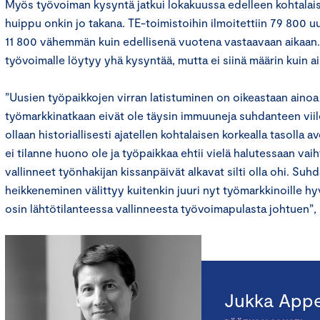
Myös työvoiman kysyntä jatkui lokakuussa edelleen kohtalai
huippu onkin jo takana. TE-toimistoihin ilmoitettiin 79 800 u
11 800 vähemmän kuin edellisenä vuotena vastaavaan aikaan
työvoimalle löytyy yhä kysyntää, mutta ei siinä määrin kuin 
”Uusien työpaikkojen virran latistuminen on oikeastaan ainoa s
työmarkkinatkaan eivät ole täysin immuuneja suhdanteen viil
ollaan historiallisesti ajatellen kohtalaisen korkealla tasolla a
ei tilanne huono ole ja työpaikkaa ehtii vielä halutessaan va
vallinneet työnhakijan kissanpäivät alkavat silti olla ohi. Suh
heikkeneminen välittyy kuitenkin juuri nyt työmarkkinoille hyv
osin lähtötilanteessa vallinneesta työvoimapulasta johtuen”,
Jukka Appe