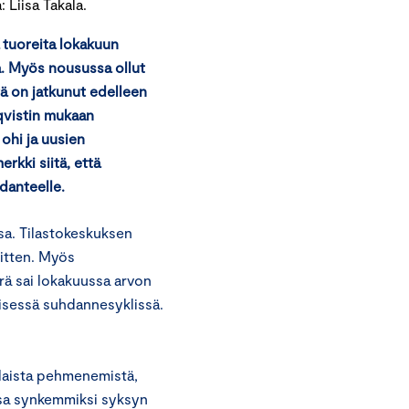
Liisa Takala.
tuoreita lokakuun
. Myös nousussa ollut
ä on jatkunut edelleen
qvistin mukaan
 ohi ja uusien
rkki siitä, että
danteelle.
sa. Tilastokeskuksen
itten. Myös
rä sai lokakuussa arvon
yisessä suhdannesyklissä.
llaista pehmenemistä,
sa synkemmiksi syksyn