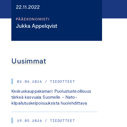
22.11.2022
PÄÄEKONOMISTI
Jukka Appelqvist
Uusimmat
02.06.2026 / TIEDOTTEET
Keskuskauppakamari: Puolustusteollisuus
tärkeä kasvuala Suomelle – Nato-
kilpailutuskelpoisuuksista huolehdittava
29.05.2026 / TIEDOTTEET