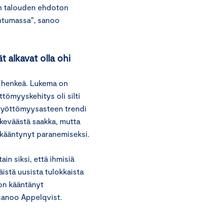
en talouden ehdoton
aantumassa”, sanoo
 alkavat olla ohi
 henkeä. Lukema on
tömyyskehitys oli silti
t työttömyysasteen trendi
 keväästä saakka, mutta
a kääntynyt paranemiseksi.
in siksi, että ihmisiä
äistä uusista tulokkaista
 on kääntänyt
sanoo Appelqvist.