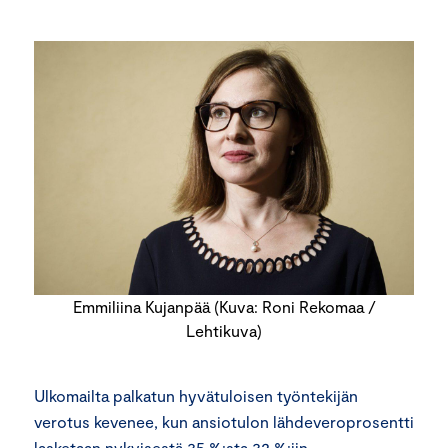
Emmiliina Kujanpää (Kuva: Roni Rekomaa /
Lehtikuva)
Ulkomailta palkatun hyvätuloisen työntekijän
verotus kevenee, kun ansiotulon lähdeveroprosentti
lasketaan nykyisestä 35 %:sta 32 %:iin.