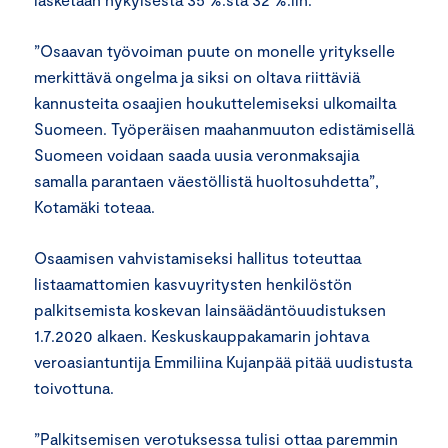
”Osaavan työvoiman puute on monelle yritykselle
merkittävä ongelma ja siksi on oltava riittäviä
kannusteita osaajien houkuttelemiseksi ulkomailta
Suomeen. Työperäisen maahanmuuton edistämisellä
Suomeen voidaan saada uusia veronmaksajia
samalla parantaen väestöllistä huoltosuhdetta”,
Kotamäki toteaa.
Osaamisen vahvistamiseksi hallitus toteuttaa
listaamattomien kasvuyritysten henkilöstön
palkitsemista koskevan lainsäädäntöuudistuksen
1.7.2020 alkaen. Keskuskauppakamarin johtava
veroasiantuntija Emmiliina Kujanpää pitää uudistusta
toivottuna.
”Palkitsemisen verotuksessa tulisi ottaa paremmin