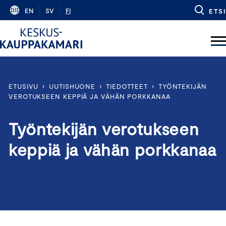
Skip
EN
SV
FI
ETSI
to
content
ETUSIVU
›
UUTISHUONE
›
TIEDOTTEET
›
TYÖNTEKIJÄN
VEROTUKSEEN KEPPIÄ JA VÄHÄN PORKKANAA
Työntekijän verotukseen
keppiä ja vähän porkkanaa