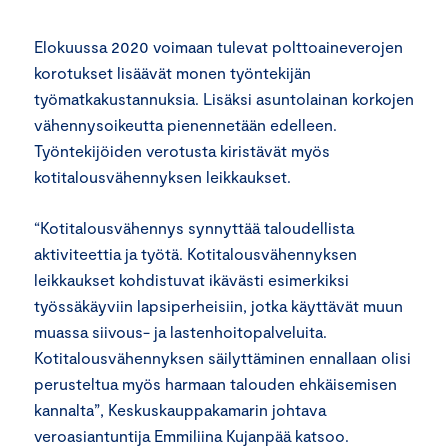
Elokuussa 2020 voimaan tulevat polttoaineverojen
korotukset lisäävät monen työntekijän
työmatkakustannuksia. Lisäksi asuntolainan korkojen
vähennysoikeutta pienennetään edelleen.
Työntekijöiden verotusta kiristävät myös
kotitalousvähennyksen leikkaukset.
“Kotitalousvähennys synnyttää taloudellista
aktiviteettia ja työtä. Kotitalousvähennyksen
leikkaukset kohdistuvat ikävästi esimerkiksi
työssäkäyviin lapsiperheisiin, jotka käyttävät muun
muassa siivous- ja lastenhoitopalveluita.
Kotitalousvähennyksen säilyttäminen ennallaan olisi
perusteltua myös harmaan talouden ehkäisemisen
kannalta”, Keskuskauppakamarin johtava
veroasiantuntija Emmiliina Kujanpää katsoo.