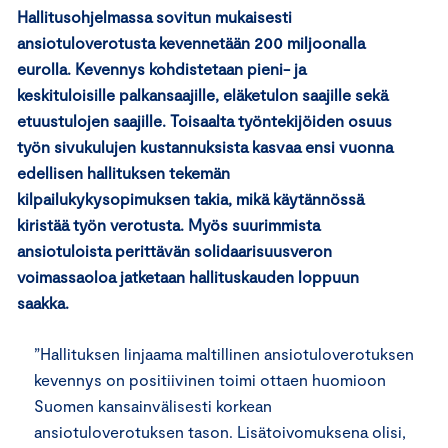
Hallitusohjelmassa sovitun mukaisesti
ansiotuloverotusta kevennetään 200 miljoonalla
eurolla. Kevennys kohdistetaan pieni- ja
keskituloisille palkansaajille, eläketulon saajille sekä
etuustulojen saajille. Toisaalta työntekijöiden osuus
työn sivukulujen kustannuksista kasvaa ensi vuonna
edellisen hallituksen tekemän
kilpailukykysopimuksen takia, mikä käytännössä
kiristää työn verotusta. Myös suurimmista
ansiotuloista perittävän solidaarisuusveron
voimassaoloa jatketaan hallituskauden loppuun
saakka.
”Hallituksen linjaama maltillinen ansiotuloverotuksen
kevennys on positiivinen toimi ottaen huomioon
Suomen kansainvälisesti korkean
ansiotuloverotuksen tason. Lisätoivomuksena olisi,