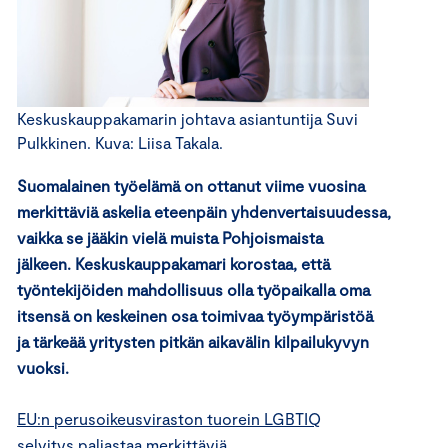
Keskuskauppakamarin johtava asiantuntija Suvi
Pulkkinen. Kuva: Liisa Takala.
Suomalainen työelämä on ottanut viime vuosina
merkittäviä askelia eteenpäin yhdenvertaisuudessa,
vaikka se jääkin vielä muista Pohjoismaista
jälkeen. Keskuskauppakamari korostaa, että
työntekijöiden mahdollisuus olla työpaikalla oma
itsensä on keskeinen osa toimivaa työympäristöä
ja tärkeää yritysten pitkän aikavälin kilpailukyvyn
vuoksi.
EU:n perusoikeusviraston tuorein LGBTIQ
selvitys
paljastaa merkittäviä