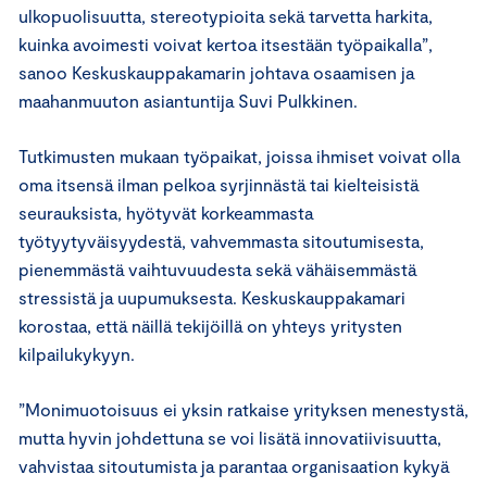
ulkopuolisuutta, stereotypioita sekä tarvetta harkita,
kuinka avoimesti voivat kertoa itsestään työpaikalla”,
sanoo Keskuskauppakamarin johtava osaamisen ja
maahanmuuton asiantuntija Suvi Pulkkinen.
Tutkimusten mukaan työpaikat, joissa ihmiset voivat olla
oma itsensä ilman pelkoa syrjinnästä tai kielteisistä
seurauksista, hyötyvät korkeammasta
työtyytyväisyydestä, vahvemmasta sitoutumisesta,
pienemmästä vaihtuvuudesta sekä vähäisemmästä
stressistä ja uupumuksesta. Keskuskauppakamari
korostaa, että näillä tekijöillä on yhteys yritysten
kilpailukykyyn.
”Monimuotoisuus ei yksin ratkaise yrityksen menestystä,
mutta hyvin johdettuna se voi lisätä innovatiivisuutta,
vahvistaa sitoutumista ja parantaa organisaation kykyä