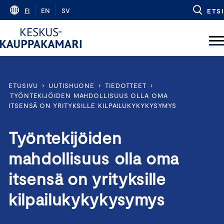
Skip
FI
EN
SV
ETSI
to
content
ETUSIVU
›
UUTISHUONE
›
TIEDOTTEET
›
TYÖNTEKIJÖIDEN MAHDOLLISUUS OLLA OMA
ITSENSÄ ON YRITYKSILLE KILPAILUKYKYKYSYMYS
Työntekijöiden
mahdollisuus olla oma
itsensä on yrityksille
kilpailukykykysymys