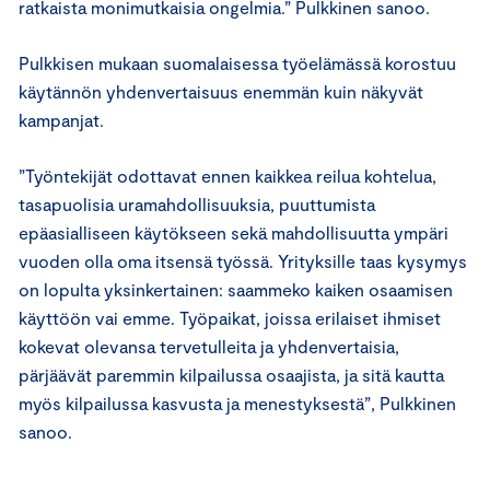
ratkaista monimutkaisia ongelmia.” Pulkkinen sanoo.
Pulkkisen mukaan suomalaisessa työelämässä korostuu
käytännön yhdenvertaisuus enemmän kuin näkyvät
kampanjat.
”Työntekijät odottavat ennen kaikkea reilua kohtelua,
tasapuolisia uramahdollisuuksia, puuttumista
epäasialliseen käytökseen sekä mahdollisuutta ympäri
vuoden olla oma itsensä työssä. Yrityksille taas kysymys
on lopulta yksinkertainen: saammeko kaiken osaamisen
käyttöön vai emme. Työpaikat, joissa erilaiset ihmiset
kokevat olevansa tervetulleita ja yhdenvertaisia,
pärjäävät paremmin kilpailussa osaajista, ja sitä kautta
myös kilpailussa kasvusta ja menestyksestä”, Pulkkinen
sanoo.