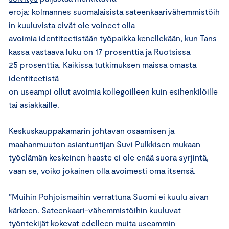
eroja: kolmannes suomalaisista sateenkaarivähemmistöih
in kuuluvista eivät ole voineet olla
avoimia identiteetistään työpaikka kenellekään, kun Tans
kassa vastaava luku on 17 prosenttia ja Ruotsissa
25 prosenttia. Kaikissa tutkimuksen maissa omasta
identiteetistä
on useampi ollut avoimia kollegoilleen kuin esihenkilöille
tai asiakkaille.
Keskuskauppakamarin johtavan osaamisen ja
maahanmuuton asiantuntijan Suvi Pulkkisen mukaan
työelämän keskeinen haaste ei ole enää suora syrjintä,
vaan se, voiko jokainen olla avoimesti oma itsensä.
”Muihin Pohjoismaihin verrattuna Suomi ei kuulu aivan
kärkeen. Sateenkaari-vähemmistöihin kuuluvat
työntekijät kokevat edelleen muita useammin