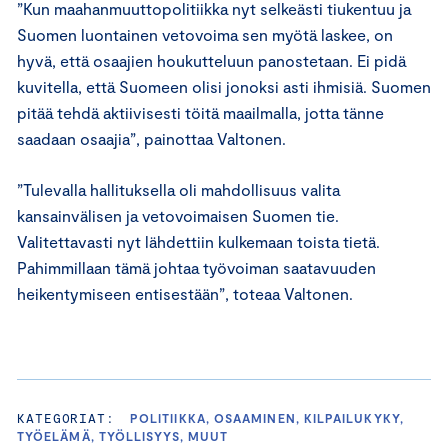
”Kun maahanmuuttopolitiikka nyt selkeästi tiukentuu ja
Suomen luontainen vetovoima sen myötä laskee, on
hyvä, että osaajien houkutteluun panostetaan. Ei pidä
kuvitella, että Suomeen olisi jonoksi asti ihmisiä. Suomen
pitää tehdä aktiivisesti töitä maailmalla, jotta tänne
saadaan osaajia”, painottaa Valtonen.
”Tulevalla hallituksella oli mahdollisuus valita
kansainvälisen ja vetovoimaisen Suomen tie.
Valitettavasti nyt lähdettiin kulkemaan toista tietä.
Pahimmillaan tämä johtaa työvoiman saatavuuden
heikentymiseen entisestään”, toteaa Valtonen.
KATEGORIAT:
POLITIIKKA, OSAAMINEN, KILPAILUKYKY,
TYÖELÄMÄ, TYÖLLISYYS, MUUT