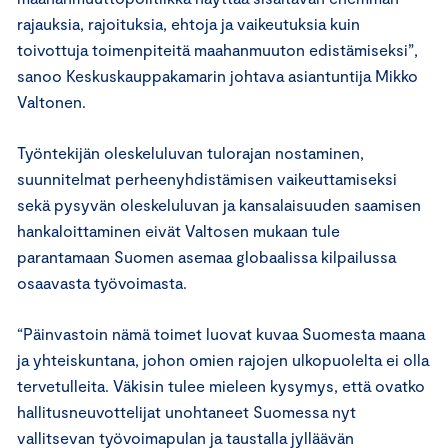
rajauksia, rajoituksia, ehtoja ja vaikeutuksia kuin
toivottuja toimenpiteitä maahanmuuton edistämiseksi”,
sanoo Keskuskauppakamarin johtava asiantuntija Mikko
Valtonen.
Työntekijän oleskeluluvan tulorajan nostaminen,
suunnitelmat perheenyhdistämisen vaikeuttamiseksi
sekä pysyvän oleskeluluvan ja kansalaisuuden saamisen
hankaloittaminen eivät Valtosen mukaan tule
parantamaan Suomen asemaa globaalissa kilpailussa
osaavasta työvoimasta.
“Päinvastoin nämä toimet luovat kuvaa Suomesta maana
ja yhteiskuntana, johon omien rajojen ulkopuolelta ei olla
tervetulleita. Väkisin tulee mieleen kysymys, että ovatko
hallitusneuvottelijat unohtaneet Suomessa nyt
vallitsevan työvoimapulan ja taustalla jylläävän