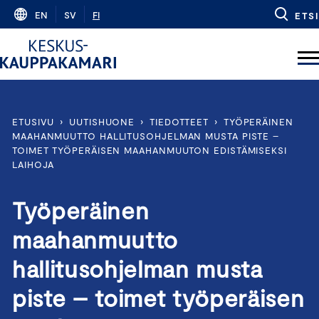
Skip
EN
SV
FI
ETSI
to
content
ETUSIVU
›
UUTISHUONE
›
TIEDOTTEET
›
TYÖPERÄINEN
MAAHANMUUTTO HALLITUSOHJELMAN MUSTA PISTE –
TOIMET TYÖPERÄISEN MAAHANMUUTON EDISTÄMISEKSI
LAIHOJA
Työperäinen
maahanmuutto
hallitusohjelman musta
piste – toimet työperäisen