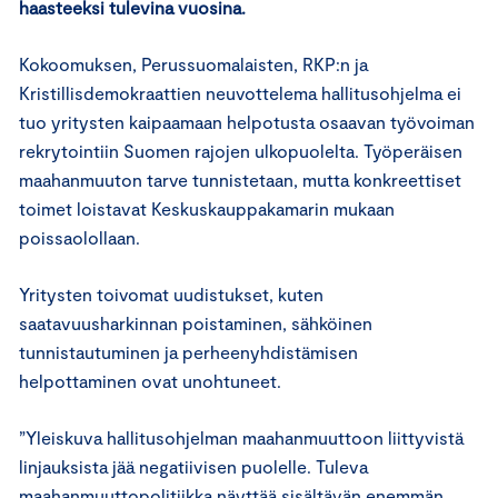
haasteeksi tulevina vuosina.
Kokoomuksen, Perussuomalaisten, RKP:n ja
Kristillisdemokraattien neuvottelema hallitusohjelma ei
tuo yritysten kaipaamaan helpotusta osaavan työvoiman
rekrytointiin Suomen rajojen ulkopuolelta. Työperäisen
maahanmuuton tarve tunnistetaan, mutta konkreettiset
toimet loistavat Keskuskauppakamarin mukaan
poissaolollaan.
Yritysten toivomat uudistukset, kuten
saatavuusharkinnan poistaminen, sähköinen
tunnistautuminen ja perheenyhdistämisen
helpottaminen ovat unohtuneet.
”Yleiskuva hallitusohjelman maahanmuuttoon liittyvistä
linjauksista jää negatiivisen puolelle. Tuleva
maahanmuuttopolitiikka näyttää sisältävän enemmän