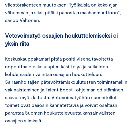
väestörakenteen muutoksen. Työikäisiä on koko ajan
vähemmän ja siksi pitäisi panostaa maahanmuuttoon”,
sanoo Valtonen.
Vetovoimatyö osaajien houkuttelemiseksi ei
yksin riitä
Keskuskauppakamari pitää positiivisena tavoitetta
nopeuttaa oleskelulupien käsittelyä ja selkeiden
kohdemaiden valintaa osaajien houkutteluun.
Sairaanhoitajien pätevöittämiskoulutusten toimintamallin
vakinaistaminen ja Talent Boost -ohjelman edistäminen
saavat myös kiitosta. Vetovoimatyöhön suunnitellut
toimet ovat pääosin kannatettavia ja voivat osaltaan
parantaa Suomen houkuttelevuutta kansainvälisten
osaajien silmissä.