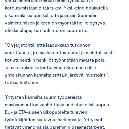
varaa menettää. Heidän työllistymistään ja
kotoutumistaan pitää tukea. Yksi keino houkutella
ulkomaalaisia opiskelijoita jäämään Suomeen
valmistumisen jälkeen on myöntää heille pysyvä
oleskelulupa, kun tutkinto on suoritettu.
”On järjetöntä, että laadukkaan tutkinnon
suorittaneet, jo maahan tutustuneet ja mahdollisesti
kotiutuneetkin henkilöt työnnetään maasta pois.
Tämän joukon kotouttaminen Suomeen olisi
yhteiskunnan kannalta erittäin järkevä investointi”,
toteaa Valtonen.
Yritysten kannalta suurin työperäistä
maahanmuuttoa vauhdittava uudistus olisi luopua
EU- ja ETA-alueen ulkopuolelta tulevien
työntekijöiden saatavuusharkinnasta. Yritykset
tietävät viranomaisia paremmin osaamistarpeet,