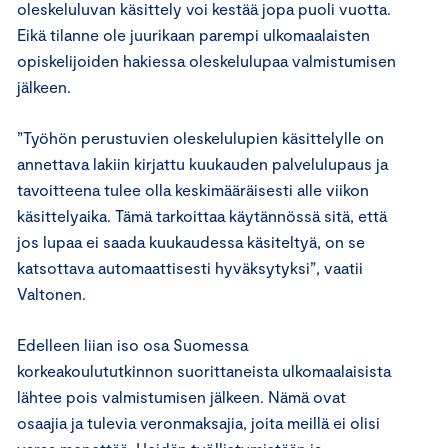
oleskeluluvan käsittely voi kestää jopa puoli vuotta.
Eikä tilanne ole juurikaan parempi ulkomaalaisten
opiskelijoiden hakiessa oleskelulupaa valmistumisen
jälkeen.
”Työhön perustuvien oleskelulupien käsittelylle on
annettava lakiin kirjattu kuukauden palvelulupaus ja
tavoitteena tulee olla keskimääräisesti alle viikon
käsittelyaika. Tämä tarkoittaa käytännössä sitä, että
jos lupaa ei saada kuukaudessa käsiteltyä, on se
katsottava automaattisesti hyväksytyksi”, vaatii
Valtonen.
Edelleen liian iso osa Suomessa
korkeakoulututkinnon suorittaneista ulkomaalaisista
lähtee pois valmistumisen jälkeen. Nämä ovat
osaajia ja tulevia veronmaksajia, joita meillä ei olisi