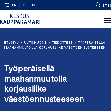
Skip
EN
SV
FI
ETSI
to
content
ETUSIVU
›
UUTISHUONE
›
TIEDOTTEET
›
TYÖPERÄISELLÄ
MAAHANMUUTOLLA KORJAUSLIIKE VÄESTÖENNUSTEESEEN
Työperäisellä
maahanmuutolla
korjausliike
väestöennusteeseen