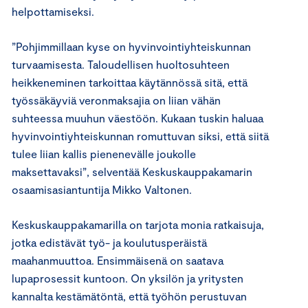
helpottamiseksi.
”Pohjimmillaan kyse on hyvinvointiyhteiskunnan
turvaamisesta. Taloudellisen huoltosuhteen
heikkeneminen tarkoittaa käytännössä sitä, että
työssäkäyviä veronmaksajia on liian vähän
suhteessa muuhun väestöön. Kukaan tuskin haluaa
hyvinvointiyhteiskunnan romuttuvan siksi, että siitä
tulee liian kallis pienenevälle joukolle
maksettavaksi”, selventää Keskuskauppakamarin
osaamisasiantuntija Mikko Valtonen.
Keskuskauppakamarilla on tarjota monia ratkaisuja,
jotka edistävät työ- ja koulutusperäistä
maahanmuuttoa. Ensimmäisenä on saatava
lupaprosessit kuntoon. On yksilön ja yritysten
kannalta kestämätöntä, että työhön perustuvan