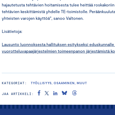
hajautetusta tehtävien hoitamisesta tulee heittää roskakorii
tehtävien keskittämistä yhdelle TE-toimistolle. Peräänkuulut
yhteisten varojen käyttöä”, sanoo Valtonen.
Lisätietoja:
Lausunto luonnoksesta hallituksen esitykseksi eduskunnalle
vuorotteluvapaajärjestelmien toimeenpanon järjestämistä ko
KATEGORIAT:
TYÖLLISYYS, OSAAMINEN, MUUT
JAA ARTIKKELI: