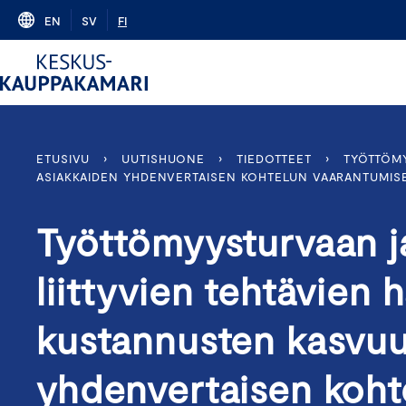
Skip
EN
SV
FI
to
content
ETUSIVU
›
UUTISHUONE
›
TIEDOTTEET
›
TYÖTTÖMY
ASIAKKAIDEN YHDENVERTAISEN KOHTELUN VAARANTUMIS
Työttömyysturvaan j
liittyvien tehtävien
kustannusten kasvuu
yhdenvertaisen koht