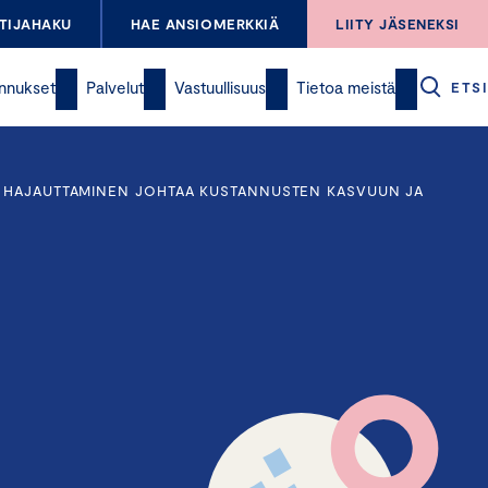
TIJAHAKU
HAE ANSIOMERKKIÄ
LIITY JÄSENEKSI
nnukset
Palvelut
Vastuullisuus
Tietoa meistä
ETSI
N HAJAUTTAMINEN JOHTAA KUSTANNUSTEN KASVUUN JA