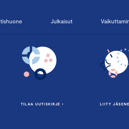
tishuone
Julkaisut
Vaikuttami
TILAA UUTISKIRJE ›
LIITY JÄSENE