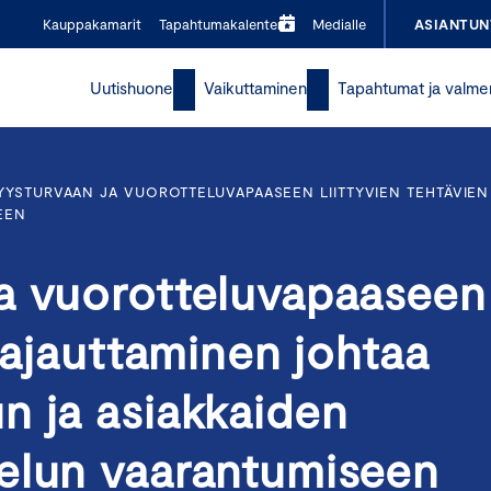
Kauppakamarit
Tapahtumakalenteri
Medialle
ASIANTUN
Uutishuone
Vaikuttaminen
Tapahtumat ja valme
YSTURVAAN JA VUOROTTELUVAPAASEEN LIITTYVIEN TEHTÄVIE
EEN
a vuorotteluvapaaseen
 hajauttaminen johtaa
n ja asiakkaiden
elun vaarantumiseen