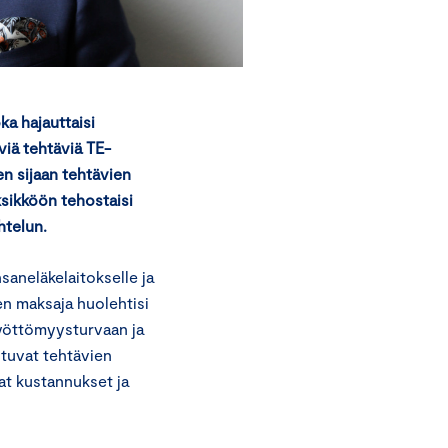
ka hajauttaisi
iä tehtäviä TE-
en sijaan tehtävien
sikköön tehostaisi
htelun.
saneläkelaitokselle ja
en maksaja huolehtisi
työttömyysturvaan ja
tuvat tehtävien
t kustannukset ja