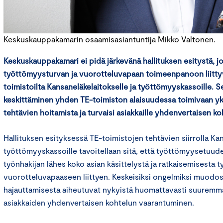
Keskuskauppakamarin osaamisasiantuntija Mikko Valtonen.
Keskuskauppakamari ei pidä järkevänä hallituksen esitystä, jo
työttömyysturvan ja vuorotteluvapaan toimeenpanoon liittyv
toimistoilta Kansaneläkelaitokselle ja työttömyyskassoille. S
keskittäminen yhden TE-toimiston alaisuudessa toimivaan yk
tehtävien hoitamista ja turvaisi asiakkaille yhdenvertaisen ko
Hallituksen esityksessä TE-toimistojen tehtävien siirrolla Kan
työttömyyskassoille tavoitellaan sitä, että työttömyysetuud
työnhakijan lähes koko asian käsittelystä ja ratkaisemisesta 
vuorotteluvapaaseen liittyen. Keskeisiksi ongelmiksi muodos
hajauttamisesta aiheutuvat nykyistä huomattavasti suuremma
asiakkaiden yhdenvertaisen kohtelun vaarantuminen.