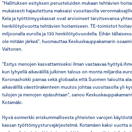
”Hallituksen esityksen perusteluiden mukaan tehtävien hoit
mukaisesti hajautettuna maksaisi vuositasolla veronmaksajill
Kela ja työttömyyskassat ovat arvioineet tarvitsevansa yhte
henkilötyövuotta tehtävien hoitamiseen. TE-toimistot hoitav
miljoonalla eurolla ja 130 henkilötyövuodella. Eihän tällaise
ole mitään järkeä”, huomauttaa Keskuskauppakamarin osaami
Valtonen.
”Esitys menojen kasvattamiseksi ilman vastaavaa hyötyä ihme
kun lyhyellä aikavälillä julkinen talous on monta miljardia eur
Koronashokki painaa sekä globaalia että Suomen taloutta alas 
aikavälillä väestörakenteen muutos johtaa vuositasolla yli 
tulojen ja menojen epäsuhtaan”, sanoo Keskuskauppakamari
Kotamäki.
Hyvä esimerkki eriskummallisesta yhteisten varojen käytöstä
kassan työttömyysturvajärjestelmä. Kotamäen kaksi vuotta s