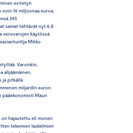
aminen esitetyn
e noin 16 miljoonaa euroa.
ensä 245
at samat tehtävät nyt 6,8
ssa verovarojen käytössä
sasiantuntija Mikko
tyttää. Varsinkin,
oa alijäämäinen.
ja pitkällä
kymmenen miljardin euron
n pääekonomisti Mauri
 on hajautettu eli monen
itten tekemien laskelmien