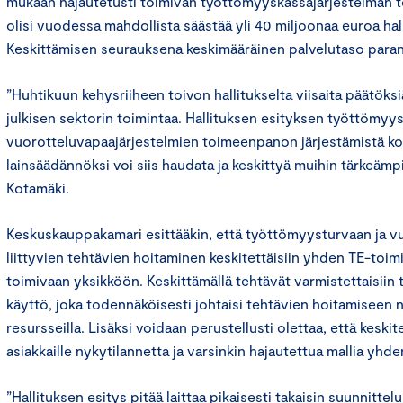
mukaan hajautetusti toimivan työttömyyskassajärjestelmän t
olisi vuodessa mahdollista säästää yli 40 miljoonaa euroa hall
Keskittämisen seurauksena keskimääräinen palvelutaso parant
”Huhtikuun kehysriiheen toivon hallitukselta viisaita päätöksi
julkisen sektorin toimintaa. Hallituksen esityksen työttömyys
vuorotteluvapaajärjestelmien toimeenpanon järjestämistä k
lainsäädännöksi voi siis haudata ja keskittyä muihin tärkeämpi
Kotamäki.
Keskuskauppakamari esittääkin, että työttömyysturvaan ja 
liittyvien tehtävien hoitaminen keskitettäisiin yhden TE-toi
toimivaan yksikköön. Keskittämällä tehtävät varmistettaisiin
käyttö, joka todennäköisesti johtaisi tehtävien hoitamiseen 
resursseilla. Lisäksi voidaan perustellusti olettaa, että keskit
asiakkaille nykytilannetta ja varsinkin hajautettua mallia yh
”Hallituksen esitys pitää laittaa pikaisesti takaisin suunnittel