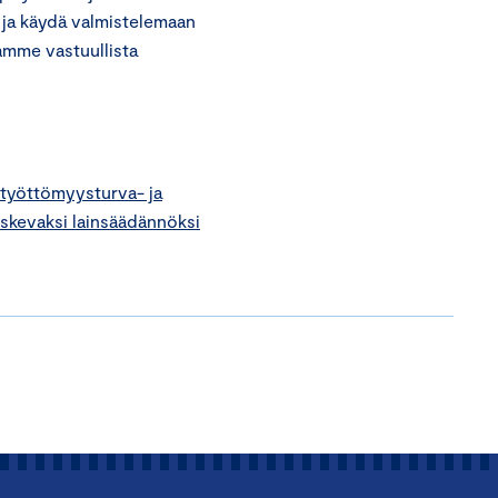
n ja käydä valmistelemaan
amme vastuullista
 työttömyysturva- ja
skevaksi lainsäädännöksi