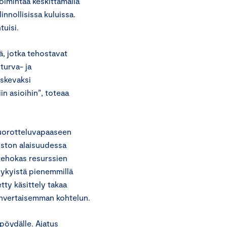
oimintaa keskittämällä
innollisissa kuluissa.
uisi.
ä, jotka tehostavat
turva- ja
oskevaksi
in asioihin”, toteaa
vuorotteluvapaaseen
miston alaisuudessa
 tehokas resurssien
nykyistä pienemmillä
etty käsittely takaa
denvertaisemman kohtelun.
upöydälle. Ajatus