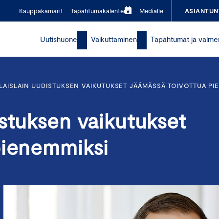
Kauppakamarit
Tapahtumakalenteri
Medialle
ASIANTUN
Uutishuone
Vaikuttaminen
Tapahtumat ja valme
AISLAIN UUDISTUKSEN VAIKUTUKSET JÄÄMÄSSÄ TOIVOTTUA PI
stuksen vaikutukset
pienemmiksi