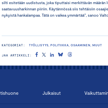
silti esitetään uudistusta, joka tiputtaisi merkittävän määrän
saatavuusharkinnan piiriin. Käytännössä siis tehtäisiin osaa
nykyistä hankalampaa. Tätä on vaikea ymmärtää”, sanoo Valt
KATEGORIAT:
TYÖLLISYYS, POLITIIKKA, OSAAMINEN, MUUT
JAA ARTIKKELI:
tishuone
Julkaisut
Vaikuttami