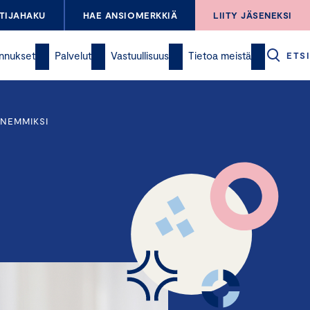
TIJAHAKU
HAE ANSIOMERKKIÄ
LIITY JÄSENEKSI
nnukset
Palvelut
Vastuullisuus
Tietoa meistä
ETSI
ENEMMIKSI