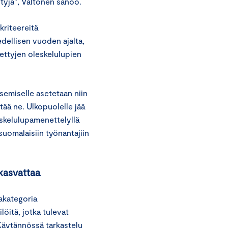
ötyjä”, Valtonen sanoo.
kriteereitä
edellisen vuoden ajalta,
ettyjen oleskelulupien
äsemiselle asetetaan niin
tää ne. Ulkopuolelle jää
eskelulupamenettelyllä
 suomalaisiin työnantajiin
 kasvattaa
akategoria
ilöitä, jotka tulevat
 Käytännössä tarkastelu