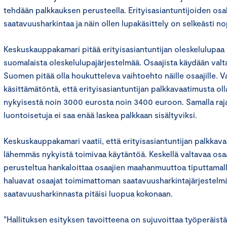
tehdään palkkauksen perusteella. Erityisasiantuntijoiden osal
saatavuusharkintaa ja näin ollen lupakäsittely on selkeästi 
Keskuskauppakamari pitää erityisasiantuntijan oleskelulupaa 
suomalaista oleskelulupajärjestelmää. Osaajista käydään valtav
Suomen pitää olla houkutteleva vaihtoehto näille osaajille. 
käsittämätöntä, että erityisasiantuntijan palkkavaatimusta o
nykyisestä noin 3000 eurosta noin 3400 euroon. Samalla rajat
luontoisetuja ei saa enää laskea palkkaan sisältyviksi.
Keskuskauppakamari vaatii, että erityisasiantuntijan palkka
lähemmäs nykyistä toimivaa käytäntöä. Keskellä valtavaa osaa
perusteltua hankaloittaa osaajien maahanmuuttoa tiputtam
haluavat osaajat toimimattoman saatavuusharkintajärjestelmä
saatavuusharkinnasta pitäisi luopua kokonaan.
”Hallituksen esityksen tavoitteena on sujuvoittaa työperäis