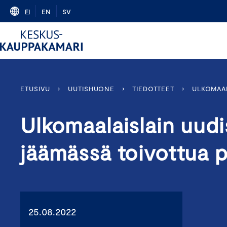
Skip
FI
EN
SV
to
content
ETUSIVU
›
UUTISHUONE
›
TIEDOTTEET
›
ULKOMAAL
Ulkomaalaislain uudi
jäämässä toivottua 
25.08.2022