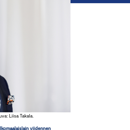
a: Liisa Takala.
lkomaalaislain
viidennen