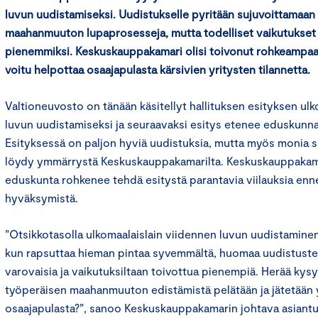
luvun uudistamiseksi. Uudistukselle pyritään sujuvoittamaan
maahanmuuton lupaprosesseja, mutta todelliset vaikutukset 
pienemmiksi. Keskuskauppakamari olisi toivonut rohkeampaa uu
voitu helpottaa osaajapulasta kärsivien yritysten tilannetta.
Valtioneuvosto on tänään käsitellyt hallituksen esityksen ulk
luvun uudistamiseksi ja seuraavaksi esitys etenee eduskunna
Esityksessä on paljon hyviä uudistuksia, mutta myös monia sell
löydy ymmärrystä Keskuskauppakamarilta. Keskuskauppakama
eduskunta rohkenee tehdä esitystä parantavia viilauksia en
hyväksymistä.
”Otsikkotasolla ulkomaalaislain viidennen luvun uudistaminen
kun rapsuttaa hieman pintaa syvemmältä, huomaa uudistuste
varovaisia ja vaikutuksiltaan toivottua pienempiä. Herää kysy
työperäisen maahanmuuton edistämistä pelätään ja jätetään 
osaajapulasta?”, sanoo Keskuskauppakamarin johtava asiantu