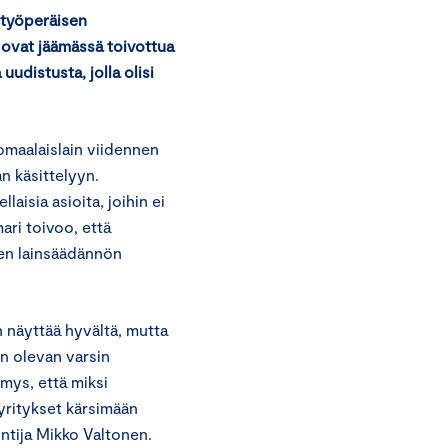
 työperäisen
ovat jäämässä toivottua
distusta, jolla olisi
omaalaislain viidennen
n käsittelyyn.
aisia asioita, joihin ei
ri toivoo, että
nen lainsäädännön
 näyttää hyvältä, mutta
n olevan varsin
mys, että miksi
yritykset kärsimään
ntija Mikko Valtonen.