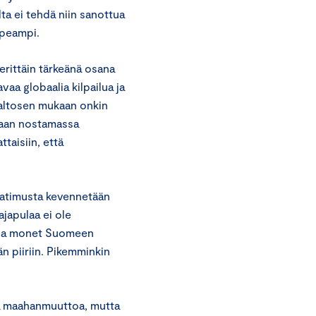
ta ei tehdä niin sanottua
nopeampi.
erittäin tärkeänä osana
aa globaalia kilpailua ja
Valtosen mukaan onkin
llaan nostamassa
taisiin, että
vaatimusta kevennetään
japulaa ei ole
alla monet Suomeen
n piiriin. Pikemminkin
tä maahanmuuttoa, mutta