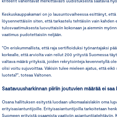
kriteerit vähentävät merkittävästi uudistuksesta saatavia hy
Keskuskauppakamari on jo lausuntovaiheessa esittänyt, että 
löysennettäisiin siten, että tarkastelu tehtäisiin vain kahden 
tulosvaatimuksesta luovuttaisiin kokonaan ja aiemmin myönn
vaatimus pudotettaisiin neljään.
”On eriskummallista, että raja sertifioiduksi työnantajaksi pä
korkealle, että arviolta vain reilut 200 yritystä Suomessa täyt
valtava määrä yrityksiä, joiden rekrytointeja kevennetyllä ol
olisi voitu sujuvoittaa. Väkisin tulee mieleen ajatus, että eikö
luoteta?”, toteaa Valtonen.
Saatavuusharkinnan piiriin joutuvien määrää ei saa
Osana hallituksen esitystä luodaan ulkomaalaislakiin oma lup
erityisasiantuntijoille. Erityisasiantuntijoilla tarkoitetaan henk
Suomeen erityistä osaamista vaativiin asiantuntijatehtäviin.