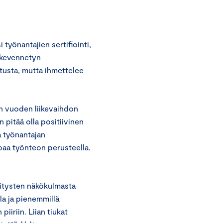
työnantajien sertifiointi,
e kevennetyn
tusta, mutta ihmettelee
sen vuoden liikevaihdon
 pitää olla positiivinen
a työnantajan
paa työnteon perusteella.
yritysten näkökulmasta
la ja pienemmillä
piiriin. Liian tiukat