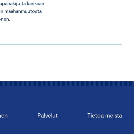
 lupahakijoita kankean
jien maahanmuutosta
onen.
nen
Palvelut
Tietoa meistä