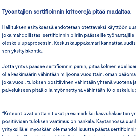
Työantajien sertifioinnin kriteerejä pitää madaltaa
Hallituksen esityksessä ehdotetaan otettavaksi käyttöön uusi 
joka mahdollistasi sertifioinnin piiriin päässeille työnantajill
oleskelulupaprosessin. Keskuskauppakamari kannattaa uudis
sen yksityiskohtia.
Jotta yritys pääsee sertifioinnin piiriin, pitää kolmen edelli
olla keskimäärin vähintään miljoona vuosittain, oman pääoman
joka vuosi, tuloksen positiivinen vähintään yhtenä vuotena j
palvelukseen pitää olla myönnettynä vähintään 10 oleskelulu
“Kriteerit ovat erittäin tiukat ja esimerkiksi kasvuhakuisten 
positiivisen tuloksen vaatimus on hankala. Käytännössä uusil
yrityksillä ei myöskään ole mahdollisuutta päästä sertifioinnin 