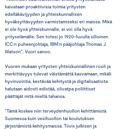
kaivataan proaktiivisia toimia yritysten
edelläkävijyyden ja yhteiskunnallisen
hyväksyttävyyden varmistamiseksi eri maissa. Mikä
ei ole hyvä yhteiskunnalle, ei voi olla hyvä
yrityselämälle. Sen totesi jo 1920-luvulla silloinen
ICC:n puheenjohtaja, IBM:n pääjohtaja Thomas J.
Watson”, Vuori sanoo.
Vuoren mukaan yritysten yhteiskunnallinen rooli ja
merkittävyys tulevat väistämättä kasvamaan, mikäli
hyvinvointia, kestävää kehitystä ja digitalisaatiota
halutaan aidosti edistää, olivatpa poliittiset
päättäjät mitä mieltä tahansa.
“Tämä koskee niin terveydenhuollon kehittämistä
Suomessa kuin vesihuollon tai koulutuksen
järjestämistä kehitysmaissa. Tiivis julkisen ja