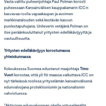
Vasta valittu puheenjohtaja Paul Polman korosti
puheessaan Kansainvälisen kauppakamarin ICC:n
kasvavaa roolia vapaakaupan ja avoimen
markkinatalouden sekä kestävän kasvun
puolestapuhujana. Unileverin vetäjänä Polman on
itse peräänkuuluttanut yritysten edelläkävijyyttä ja
vastuullisuutta.
Yritysten edelläkävijyys korostumassa
yhteiskunnassa
Kokouksessa Suomea edustanut maajohtaja
Timo
Vuori
korostaa, että yli 90 maassa vaikuttava ICC on
nyt tärkeässä roolissa yrityselämän kansainvälisenä
edunvalvojana protektionismin ja nationalismin
vahvistuessa.
”Aktiivisen edunvalvonnan ohella yrityselämältä