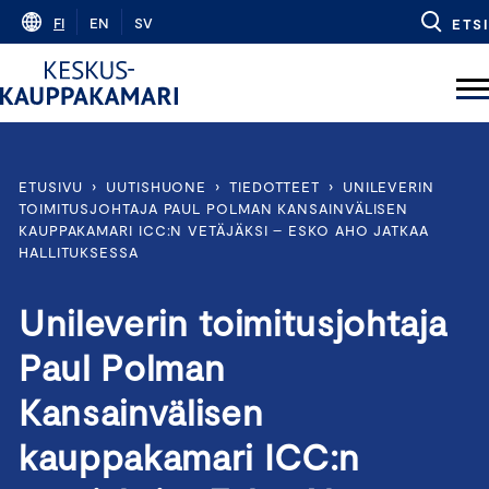
Skip
FI
EN
SV
ETSI
to
content
ETUSIVU
›
UUTISHUONE
›
TIEDOTTEET
›
UNILEVERIN
TOIMITUSJOHTAJA PAUL POLMAN KANSAINVÄLISEN
KAUPPAKAMARI ICC:N VETÄJÄKSI – ESKO AHO JATKAA
HALLITUKSESSA
Unileverin toimitusjohtaja
Paul Polman
Kansainvälisen
kauppakamari ICC:n