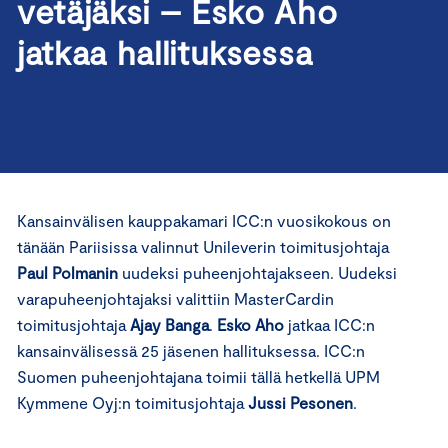
vetäjäksi – Esko Aho
jatkaa hallituksessa
Kansainvälisen kauppakamari ICC:n vuosikokous on
tänään Pariisissa valinnut Unileverin toimitusjohtaja
Paul Polmanin
uudeksi puheenjohtajakseen. Uudeksi
varapuheenjohtajaksi valittiin MasterCardin
toimitusjohtaja
Ajay Banga
.
Esko Aho
jatkaa ICC:n
kansainvälisessä 25 jäsenen hallituksessa. ICC:n
Suomen puheenjohtajana toimii tällä hetkellä UPM
Kymmene Oyj:n toimitusjohtaja
Jussi Pesonen
.