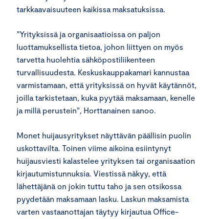
tarkkaavaisuuteen kaikissa maksatuksissa.
”Yrityksissä ja organisaatioissa on paljon
luottamuksellista tietoa, johon liittyen on myös
tarvetta huolehtia sähköpostiliikenteen
turvallisuudesta. Keskuskauppakamari kannustaa
varmistamaan, että yrityksissä on hyvät käytännöt,
joilla tarkistetaan, kuka pyytää maksamaan, kenelle
ja millä perustein”, Horttanainen sanoo.
Monet huijausyritykset näyttävän päällisin puolin
uskottavilta. Toinen viime aikoina esiintynyt
huijausviesti kalastelee yrityksen tai organisaation
kirjautumistunnuksia. Viestissä näkyy, että
lähettäjänä on jokin tuttu taho ja sen otsikossa
pyydetään maksamaan lasku. Laskun maksamista
varten vastaanottajan täytyy kirjautua Office-