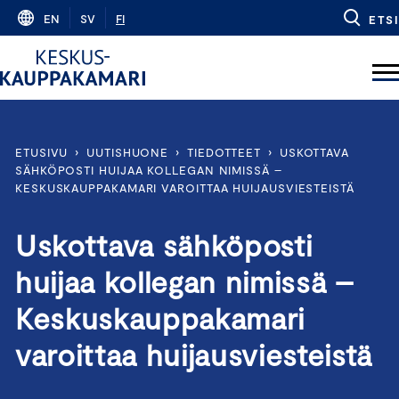
Skip
EN
SV
FI
ETSI
to
content
ETUSIVU
›
UUTISHUONE
›
TIEDOTTEET
›
USKOTTAVA
SÄHKÖPOSTI HUIJAA KOLLEGAN NIMISSÄ –
KESKUSKAUPPAKAMARI VAROITTAA HUIJAUSVIESTEISTÄ
Uskottava sähköposti
huijaa kollegan nimissä –
Keskuskauppakamari
varoittaa huijausviesteistä