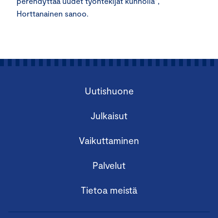
perehdyttää uudet työntekijät kunnolla”,
Horttanainen sanoo.
Uutishuone
Julkaisut
Vaikuttaminen
Palvelut
Tietoa meistä