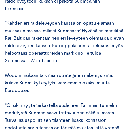
raideleveyteen, kukaan ei pakota Suomea niin
tekemään.
”Kahden eri raideleveyden kanssa on opittu elämään
muissakin maissa, miksei Suomessa? Hyvänä esimerkkinä
Rail Baltican rakentaminen eri leveyteen olemassa olevan
raideleveyden kanssa. Eurooppalainen raideleveys myös
helpottaisi operaattoreiden markkinoille tuloa
Suomessa”, Wood sanoo.
Woodin mukaan tarvitaan strateginen näkemys siitä,
kuinka Suomi kytkeytyisi vahvemmin osaksi muuta
Eurooppaa.
“Olisikin syytä tarkastella uudelleen Tallinnan tunnelin
merkitystä Suomen saavutettavuuden näkökulmasta.
Turvallisuuspoliittisen tilanteen lisäksi komission
ehdotusta arvioitaessa on tärkeää muistaa, että yhtenä