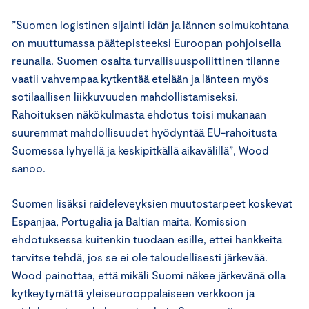
”Suomen logistinen sijainti idän ja lännen solmukohtana
on muuttumassa päätepisteeksi Euroopan pohjoisella
reunalla. Suomen osalta turvallisuuspoliittinen tilanne
vaatii vahvempaa kytkentää etelään ja länteen myös
sotilaallisen liikkuvuuden mahdollistamiseksi.
Rahoituksen näkökulmasta ehdotus toisi mukanaan
suuremmat mahdollisuudet hyödyntää EU-rahoitusta
Suomessa lyhyellä ja keskipitkällä aikavälillä”, Wood
sanoo.
Suomen lisäksi raideleveyksien muutostarpeet koskevat
Espanjaa, Portugalia ja Baltian maita. Komission
ehdotuksessa kuitenkin tuodaan esille, ettei hankkeita
tarvitse tehdä, jos se ei ole taloudellisesti järkevää.
Wood painottaa, että mikäli Suomi näkee järkevänä olla
kytkeytymättä yleiseurooppalaiseen verkkoon ja