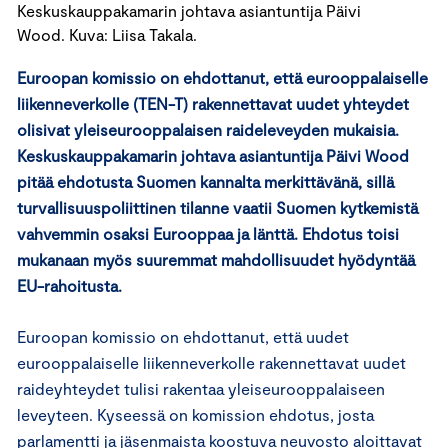
Keskuskauppakamarin johtava asiantuntija Päivi
Wood. Kuva: Liisa Takala.
Euroopan komissio on ehdottanut, että eurooppalaiselle
liikenneverkolle (TEN-T) rakennettavat uudet yhteydet
olisivat yleiseurooppalaisen raideleveyden mukaisia.
Keskuskauppakamarin johtava asiantuntija Päivi Wood
pitää ehdotusta Suomen kannalta merkittävänä, sillä
turvallisuuspoliittinen tilanne vaatii Suomen kytkemistä
vahvemmin osaksi Eurooppaa ja länttä. Ehdotus toisi
mukanaan myös suuremmat mahdollisuudet hyödyntää
EU-rahoitusta.
Euroopan komissio on ehdottanut, että uudet
eurooppalaiselle liikenneverkolle rakennettavat uudet
raideyhteydet tulisi rakentaa yleiseurooppalaiseen
leveyteen. Kyseessä on komission ehdotus, josta
parlamentti ja jäsenmaista koostuva neuvosto aloittavat