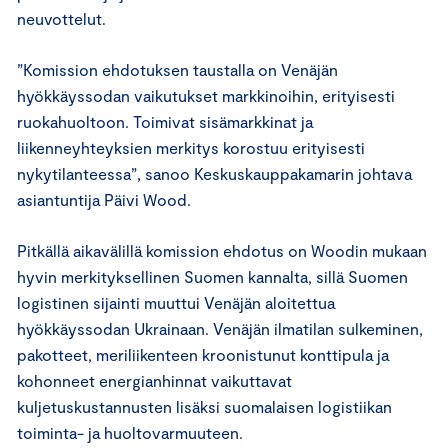
neuvottelut.
”Komission ehdotuksen taustalla on Venäjän
hyökkäyssodan vaikutukset markkinoihin, erityisesti
ruokahuoltoon. Toimivat sisämarkkinat ja
liikenneyhteyksien merkitys korostuu erityisesti
nykytilanteessa”, sanoo Keskuskauppakamarin johtava
asiantuntija Päivi Wood.
Pitkällä aikavälillä komission ehdotus on Woodin mukaan
hyvin merkityksellinen Suomen kannalta, sillä Suomen
logistinen sijainti muuttui Venäjän aloitettua
hyökkäyssodan Ukrainaan. Venäjän ilmatilan sulkeminen,
pakotteet, meriliikenteen kroonistunut konttipula ja
kohonneet energianhinnat vaikuttavat
kuljetuskustannusten lisäksi suomalaisen logistiikan
toiminta- ja huoltovarmuuteen.