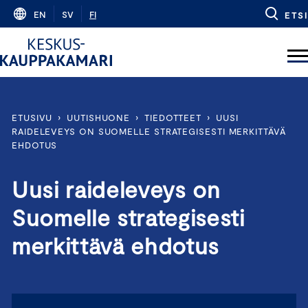
Skip
EN
SV
FI
ETSI
to
content
ETUSIVU
›
UUTISHUONE
›
TIEDOTTEET
›
UUSI
RAIDELEVEYS ON SUOMELLE STRATEGISESTI MERKITTÄVÄ
EHDOTUS
Uusi raideleveys on
Suomelle strategisesti
merkittävä ehdotus