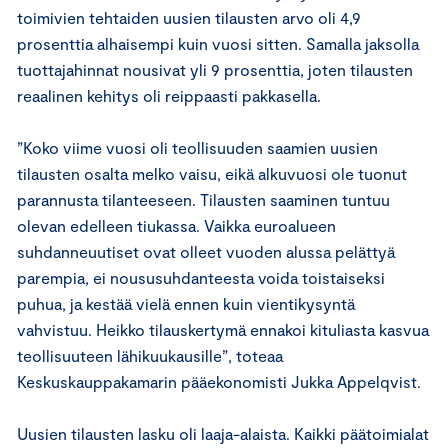
toimivien tehtaiden uusien tilausten arvo oli 4,9
prosenttia alhaisempi kuin vuosi sitten. Samalla jaksolla
tuottajahinnat nousivat yli 9 prosenttia, joten tilausten
reaalinen kehitys oli reippaasti pakkasella.
”Koko viime vuosi oli teollisuuden saamien uusien
tilausten osalta melko vaisu, eikä alkuvuosi ole tuonut
parannusta tilanteeseen. Tilausten saaminen tuntuu
olevan edelleen tiukassa. Vaikka euroalueen
suhdanneuutiset ovat olleet vuoden alussa pelättyä
parempia, ei noususuhdanteesta voida toistaiseksi
puhua, ja kestää vielä ennen kuin vientikysyntä
vahvistuu. Heikko tilauskertymä ennakoi kituliasta kasvua
teollisuuteen lähikuukausille”, toteaa
Keskuskauppakamarin pääekonomisti Jukka Appelqvist.
Uusien tilausten lasku oli laaja-alaista. Kaikki päätoimialat