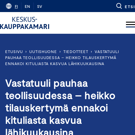
Skip
FI
EN
SV
ETSI
to
content
ETUSIVU
›
UUTISHUONE
›
TIEDOTTEET
›
VASTATUULI
PAUHAA TEOLLISUUDESSA – HEIKKO TILAUSKERTYMÄ
ENNAKOI KITULIASTA KASVUA LÄHIKUUKAUSINA
Vastatuuli pauhaa
teollisuudessa – heikko
tilauskertymä ennakoi
kituliasta kasvua
lähikuukausina