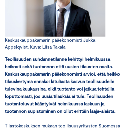
Keskuskauppakamarin pääekonomisti Jukka
Appelqvist. Kuva: Liisa Takala.
Teollisuuden suhdannetilanne kehittyi helmikuussa
heikosti sekä tuotannon että uusien tilausten osalta.
Keskuskauppakamarin pääekonomisti arvioi, että heikko
tilauskertymä ennakoi kituliasta kasvua teollisuudelle
tulevina kuukausina, eikä tuotanto voi jatkua tehtailla
loputtomasti, jos uusia tilauksia ei tule. Teollisuuden
tuotantoluvut kääntyivät helmikuussa laskuun ja
tuotannon supistuminen on ollut erittäin laaja-alaista.
Tilastokeskuksen mukaan teollisuusyritysten Suomessa