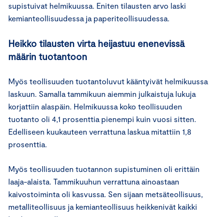
supistuivat helmikuussa. Eniten tilausten arvo laski
kemianteollisuudessa ja paperiteollisuudessa.
Heikko tilausten virta heijastuu enenevissä
määrin tuotantoon
Myös teollisuuden tuotantoluvut kääntyivät helmikuussa
laskuun. Samalla tammikuun aiemmin julkaistuja lukuja
korjattiin alaspäin. Helmikuussa koko teollisuuden
tuotanto oli 4,1 prosenttia pienempi kuin vuosi sitten.
Edelliseen kuukauteen verrattuna laskua mitattiin 1,8
prosenttia.
Myös teollisuuden tuotannon supistuminen oli erittäin
laaja-alaista. Tammikuuhun verrattuna ainoastaan
kaivostoiminta oli kasvussa. Sen sijaan metsäteollisuus,
metalliteollisuus ja kemianteollisuus heikkenivät kaikki