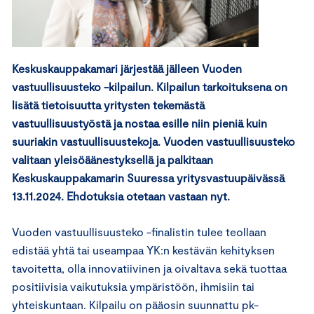
Keskuskauppakamari järjestää jälleen Vuoden
vastuullisuusteko -kilpailun. Kilpailun tarkoituksena on
lisätä tietoisuutta yritysten tekemästä
vastuullisuustyöstä ja nostaa esille niin pieniä kuin
suuriakin vastuullisuustekoja. Vuoden vastuullisuusteko
valitaan yleisöäänestyksellä ja palkitaan
Keskuskauppakamarin Suuressa yritysvastuupäivässä
13.11.2024. Ehdotuksia otetaan vastaan nyt.
Vuoden vastuullisuusteko -finalistin tulee teollaan
edistää yhtä tai useampaa YK:n kestävän kehityksen
tavoitetta, olla innovatiivinen ja oivaltava sekä tuottaa
positiivisia vaikutuksia ympäristöön, ihmisiin tai
yhteiskuntaan. Kilpailu on pääosin suunnattu pk-