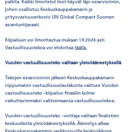
palkita. Kaikki ilmoitetut teot käyvät läpi esiarvioinnin,
johon osallistuu Keskuskauppakamarin ja
yritysvastuuverkosto UN Global Compact Suomen
asiantuntijaraati.
Kilpailuun voi ilmoittautua mukaan 1.9.2024 asti.
Vastuullisuustekoa voi ehdottaa
täällä.
Vuoden vastuullisuusteko valitaan yleisöäänestyksellä
Tekojen esiarvioinnin jälkeen Keskuskauppakamarin
riippumaton vastuullisuuslautakunta valitsee Vuoden
vastuullisuusteko -kilpailun finaaliin kolme
vaikuttavimmaksi valitsemaansa vastuullisuustekoa.
Vuoden vastuullisuusteko -voittaja valitaan finalistien
keskuudesta yleisöäänestyksellä. Äänestys alkaa
Keskuskauppakamarin verkkosivuilla keskiviikkona