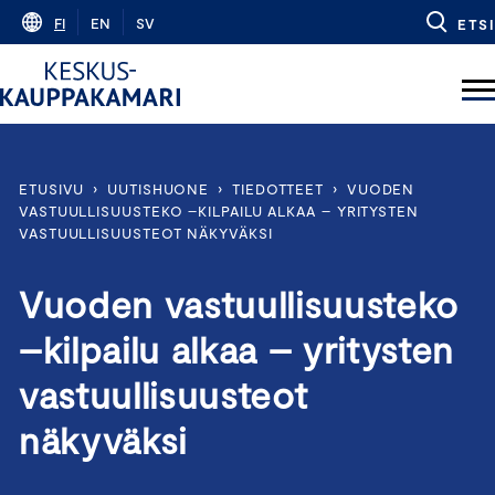
Skip
FI
EN
SV
ETSI
to
content
ETUSIVU
›
UUTISHUONE
›
TIEDOTTEET
›
VUODEN
VASTUULLISUUSTEKO –KILPAILU ALKAA – YRITYSTEN
VASTUULLISUUSTEOT NÄKYVÄKSI
Vuoden vastuullisuusteko
–kilpailu alkaa – yritysten
vastuullisuusteot
näkyväksi