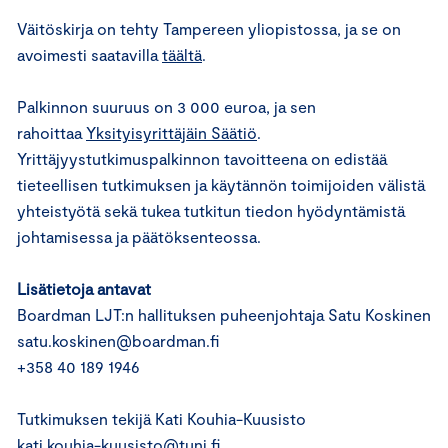
Väitöskirja on tehty Tampereen yliopistossa, ja se on
avoimesti saatavilla
täältä
.
Palkinnon suuruus on 3 000 euroa, ja sen
rahoittaa
Yksityisyrittäjäin Säätiö
.
Yrittäjyystutkimuspalkinnon tavoitteena on edistää
tieteellisen tutkimuksen ja käytännön toimijoiden välistä
yhteistyötä sekä tukea tutkitun tiedon hyödyntämistä
johtamisessa ja päätöksenteossa.
Lisätietoja antavat
Boardman LJT:n hallituksen puheenjohtaja Satu Koskinen
satu.koskinen@boardman.fi
+358 40 189 1946
Tutkimuksen tekijä Kati Kouhia-Kuusisto
kati.kouhia-kuusisto@tuni.fi