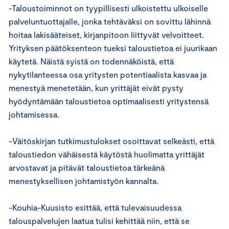
-Taloustoiminnot on tyypillisesti ulkoistettu ulkoiselle
palveluntuottajalle, jonka tehtäväksi on sovittu lähinnä
hoitaa lakisääteiset, kirjanpitoon liittyvät velvoitteet.
Yrityksen päätöksenteon tueksi taloustietoa ei juurikaan
käytetä. Näistä syistä on todennäköistä, että
nykytilanteessa osa yritysten potentiaalista kasvaa ja
menestyä menetetään, kun yrittäjät eivät pysty
hyödyntämään taloustietoa optimaalisesti yritystensä
johtamisessa.
-Väitöskirjan tutkimustulokset osoittavat selkeästi, että
taloustiedon vähäisestä käytöstä huolimatta yrittäjät
arvostavat ja pitävät taloustietoa tärkeänä
menestyksellisen johtamistyön kannalta.
-Kouhia-Kuusisto esittää, että tulevaisuudessa
talouspalvelujen laatua tulisi kehittää niin, että se