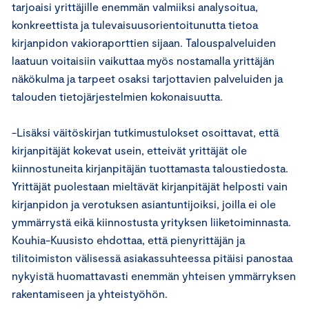
tarjoaisi yrittäjille enemmän valmiiksi analysoitua,
konkreettista ja tulevaisuusorientoitunutta tietoa
kirjanpidon vakioraporttien sijaan. Talouspalveluiden
laatuun voitaisiin vaikuttaa myös nostamalla yrittäjän
näkökulma ja tarpeet osaksi tarjottavien palveluiden ja
talouden tietojärjestelmien kokonaisuutta.
-Lisäksi väitöskirjan tutkimustulokset osoittavat, että
kirjanpitäjät kokevat usein, etteivät yrittäjät ole
kiinnostuneita kirjanpitäjän tuottamasta taloustiedosta.
Yrittäjät puolestaan mieltävät kirjanpitäjät helposti vain
kirjanpidon ja verotuksen asiantuntijoiksi, joilla ei ole
ymmärrystä eikä kiinnostusta yrityksen liiketoiminnasta.
Kouhia-Kuusisto ehdottaa, että pienyrittäjän ja
tilitoimiston välisessä asiakassuhteessa pitäisi panostaa
nykyistä huomattavasti enemmän yhteisen ymmärryksen
rakentamiseen ja yhteistyöhön.