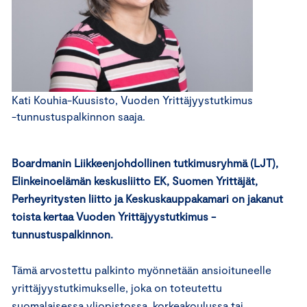
Kati Kouhia-Kuusisto, Vuoden Yrittäjyystutkimus
-tunnustuspalkinnon saaja.
Boardmanin Liikkeenjohdollinen tutkimusryhmä (LJT),
Elinkeinoelämän keskusliitto EK, Suomen Yrittäjät,
Perheyritysten liitto ja Keskuskauppakamari on jakanut
toista kertaa Vuoden Yrittäjyystutkimus -
tunnustuspalkinnon.
Tämä arvostettu palkinto myönnetään ansioituneelle
yrittäjyystutkimukselle, joka on toteutettu
suomalaisessa yliopistossa, korkeakoulussa tai