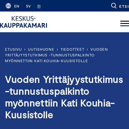
Skip
EN
SV
FI
ETSI
to
content
ETUSIVU
›
UUTISHUONE
›
TIEDOTTEET
›
VUODEN
YRITTÄJYYSTUTKIMUS -TUNNUSTUSPALKINTO
MYÖNNETTIIN KATI KOUHIA-KUUSISTOLLE
Vuoden Yrittäjyystutkimus
-tunnustuspalkinto
myönnettiin Kati Kouhia-
Kuusistolle