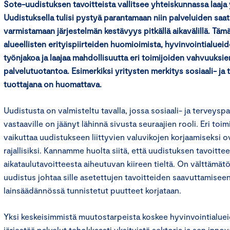
Sote-uudistuksen tavoitteista vallitsee yhteiskunnassa laaj
Uudistuksella tulisi pystyä parantamaan niin palveluiden saata
varmistamaan järjestelmän kestävyys pitkällä aikavälillä. Tä
alueellisten erityispiirteiden huomioimista, hyvinvointialuei
työnjakoa ja laajaa mahdollisuutta eri toimijoiden vahvuuks
palvelutuotantoa. Esimerkiksi yritysten merkitys sosiaali- ja
tuottajana on huomattava.
Uudistusta on valmisteltu tavalla, jossa sosiaali- ja terveyspal
vastaaville on jäänyt lähinnä sivusta seuraajien rooli. Eri to
vaikuttaa uudistukseen liittyvien valuvikojen korjaamiseksi o
rajallisiksi. Kannamme huolta siitä, että uudistuksen tavoitt
aikataulutavoitteesta aiheutuvan kiireen tieltä. On välttämätö
uudistus johtaa sille asetettujen tavoitteiden saavuttamiseen
lainsäädännössä tunnistetut puutteet korjataan.
Yksi keskeisimmistä muutostarpeista koskee hyvinvointialue
järjestää palvelut tehokkaasti yksityistä sektoria ja sen inno