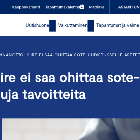
Kauppakamarit
Tapahtumakalenteri
Medialle
ASIANTUN
Uutishuone
Vaikuttaminen
Tapahtumat ja valme
NNANOTTO: KIIRE EI SAA OHITTAA SOTE-UUDISTUKSELLE ASETET
ire ei saa ohittaa sote-
uja tavoitteita