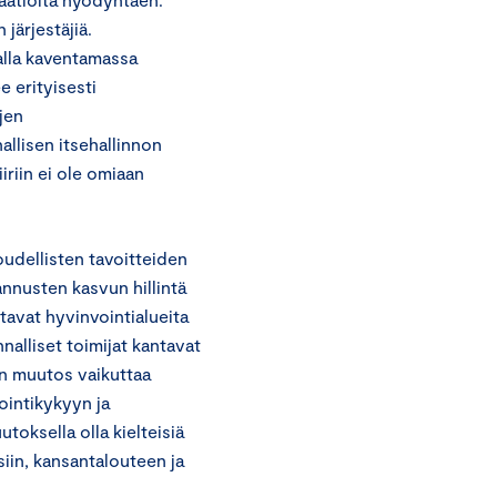
järjestäjiä.
alla kaventamassa
e erityisesti
jen
allisen itsehallinnon
iriin ei ole omiaan
oudellisten tavoitteiden
nnusten kasvun hillintä
tavat hyvinvointialueita
alliset toimijat kantavat
ten muutos vaikuttaa
ointikykyyn ja
toksella olla kielteisiä
iin, kansantalouteen ja