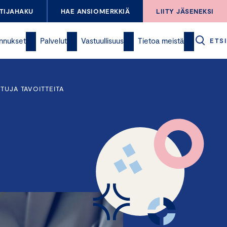
TIJAHAKU
HAE ANSIOMERKKIÄ
LIITY JÄSENEKSI
nnukset
Palvelut
Vastuullisuus
Tietoa meistä
ETSI
TUJA TAVOITTEITA