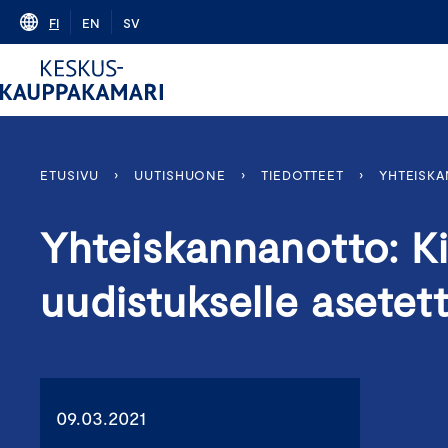
Skip
FI
EN
SV
to
content
ETUSIVU
›
UUTISHUONE
›
TIEDOTTEET
›
YHTEISKA
Yhteiskannanotto: Ki
uudistukselle asetett
09.03.2021