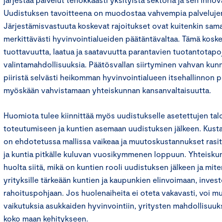
Uudistuksen tavoitteena on muodostaa vahvempia palvelujen 
Järjestämisvastuuta koskevat rajoitukset ovat kuitenkin sam
merkittävästi hyvinvointialueiden päätäntävaltaa. Tämä koske
tuottavuutta, laatua ja saatavuutta parantavien tuotantotapo
valintamahdollisuuksia. Päätösvallan siirtyminen vahvan kunn
piiristä selvästi heikomman hyvinvointialueen itsehallinnon pi
myöskään vahvistamaan yhteiskunnan kansanvaltaisuutta.
Huomiota tulee kiinnittää myös uudistukselle asetettujen tal
toteutumiseen ja kuntien asemaan uudistuksen jälkeen. Kusta
on ehdotetussa mallissa vaikeaa ja muutoskustannukset rasit
ja kuntia pitkälle kuluvan vuosikymmenen loppuun. Yhteiskunn
huolta siitä, mikä on kuntien rooli uudistuksen jälkeen ja mi
yrityksille tärkeään kuntien ja kaupunkien elinvoimaan, invest
rahoituspohjaan. Jos huolenaiheita ei oteta vakavasti, voi muu
vaikutuksia asukkaiden hyvinvointiin, yritysten mahdollisuuks
koko maan kehitykseen.