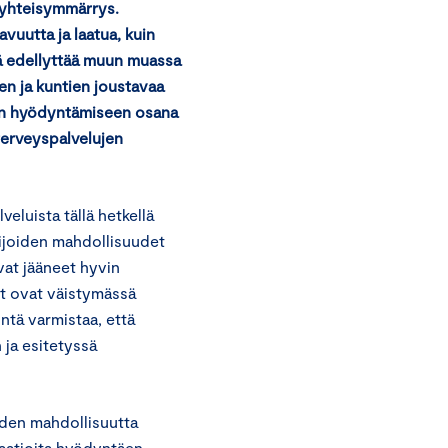
a yhteisymmärrys.
vuutta ja laatua, kuin
mä edellyttää muun muassa
den ja kuntien joustavaa
ien hyödyntämiseen osana
 terveyspalvelujen
veluista tällä hetkellä
imijoiden mahdollisuudet
vat jääneet hyvin
eet ovat väistymässä
ntä varmistaa, että
 ja esitetyssä
iden mahdollisuutta
vaatioita hyödyntäen.