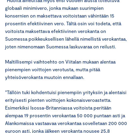
”Huolta aiheuttaa myös ensi vuoden alusta toteutuva
globaali minimivero, jonka mukaan suurimpien
konsernien on maksettava voitoistaan vähintään 15
prosentin efektiivinen vero. Tältä osin voi todeta, että
voitoista maksettava efektiivinen verokanta on
Suomessa poikkeuksellisen lähellä nimellistä verokantaa,
joten nimenomaan Suomessa laskuvaraa on reilusti.
Maltillisempi vaihtoehto on Viitalan mukaan alentaa
pienempien voittojen verotusta, mutta pitää
yhteisöverokanta muutoin ennallaan.
”Tällöin tuki kohdentuisi pienempiin yrityksiin ja alentaisi
erityisesti pienten voittojen kokonaisveroastetta.
Esimerkiksi Isossa-Britanniassa voitoista peritään
alempaa 19 prosentin verokantaa 50 000 puntaan asti ja
Alankomaissa vastaavaa verokantaa sovelletaan 200 000
euroon asti, jonka jälkeen verokanta nousee 25,8