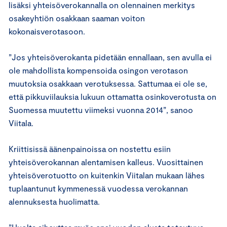
lisäksi yhteisöverokannalla on olennainen merkitys
osakeyhtiön osakkaan saaman voiton
kokonaisverotasoon.
”Jos yhteisöverokanta pidetään ennallaan, sen avulla ei
ole mahdollista kompensoida osingon verotason
muutoksia osakkaan verotuksessa. Sattumaa ei ole se,
että pikkuviilauksia lukuun ottamatta osinkoverotusta on
Suomessa muutettu viimeksi vuonna 2014”, sanoo
Viitala.
Kriittisissä äänenpainoissa on nostettu esiin
yhteisöverokannan alentamisen kalleus. Vuosittainen
yhteisöverotuotto on kuitenkin Viitalan mukaan lähes
tuplaantunut kymmenessä vuodessa verokannan
alennuksesta huolimatta.