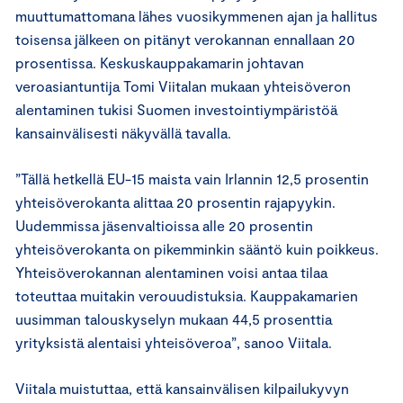
muuttumattomana lähes vuosikymmenen ajan ja hallitus
toisensa jälkeen on pitänyt verokannan ennallaan 20
prosentissa. Keskuskauppakamarin johtavan
veroasiantuntija Tomi Viitalan mukaan yhteisöveron
alentaminen tukisi Suomen investointiympäristöä
kansainvälisesti näkyvällä tavalla.
”Tällä hetkellä EU-15 maista vain Irlannin 12,5 prosentin
yhteisöverokanta alittaa 20 prosentin rajapyykin.
Uudemmissa jäsenvaltioissa alle 20 prosentin
yhteisöverokanta on pikemminkin sääntö kuin poikkeus.
Yhteisöverokannan alentaminen voisi antaa tilaa
toteuttaa muitakin verouudistuksia. Kauppakamarien
uusimman talouskyselyn mukaan 44,5 prosenttia
yrityksistä alentaisi yhteisöveroa”, sanoo Viitala.
Viitala muistuttaa, että kansainvälisen kilpailukyvyn