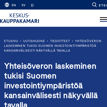
Skip
EN
SV
FI
ETSI
to
content
ETUSIVU
›
UUTISHUONE
›
TIEDOTTEET
›
YHTEISÖVERON
LASKEMINEN TUKISI SUOMEN INVESTOINTIYMPÄRISTÖÄ
KANSAINVÄLISESTI NÄKYVÄLLÄ TAVALLA
Yhteisöveron laskeminen
tukisi Suomen
investointiympäristöä
kansainvälisesti näkyvällä
tavalla