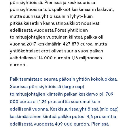
pörssiyhtiöissä. Pienissä ja keskisuurissa
pörssiyhtiöissä tulospalkkiot keskimäärin laskivat,
mutta suurissa yhtiöissä niin lyhyt- kuin
pitkäaikaisetkin kannustinpalkkiot nousivat
edellisestä vuodesta.Pörssiyhtiöiden
toimitusjohtajien vuotuinen kiinteä palkka oli
vuonna 2017 keskimäärin 427 879 euroa, mutta
yhtiökohtaiset erot olivat suuria vuosipalkan
vaihdellessa 114 000 eurosta 1,16 miljoonaan
euroon.
Palkitsemistaso seuraa pääosin yhtiön kokoluokkaa.
Suurissa pörssiyhtiöissä (large cap)
toimitusjohtajien kiinteän palkan keskiarvo oli 709
000 euroa eli 1,24 prosenttia suurempi kuin
edellisenä vuonna. Keskisuurissa yhtiöissä (mid cap)
keskimääräinen kiinteä palkka putosi 4,6 prosenttia
edellisestä vuodesta 409 000 euroon. Pienissä