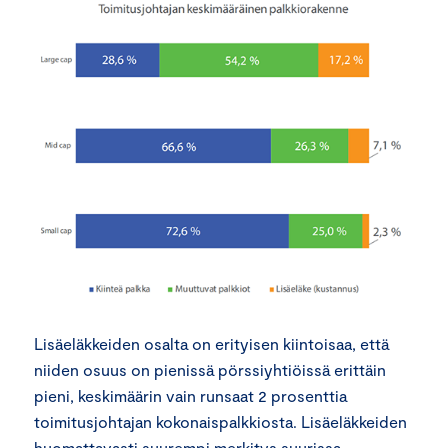
Lisäeläkkeiden osalta on erityisen kiintoisaa, että
niiden osuus on pienissä pörssiyhtiöissä erittäin
pieni, keskimäärin vain runsaat 2 prosenttia
toimitusjohtajan kokonaispalkkiosta. Lisäeläkkeiden
huomattavasti suurempi merkitys suurissa