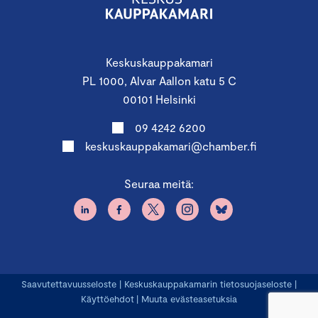
Keskuskauppakamari
PL 1000, Alvar Aallon katu 5 C
00101 Helsinki
09 4242 6200
keskuskauppakamari@chamber.fi
Seuraa meitä:
Saavutettavuusseloste
|
Keskuskauppakamarin tietosuojaseloste
|
Käyttöehdot
|
Muuta evästeasetuksia