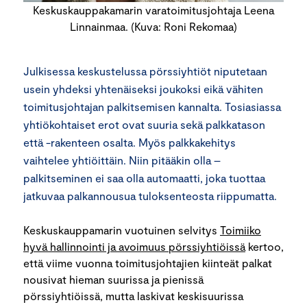
Keskuskauppakamarin varatoimitusjohtaja Leena
Linnainmaa. (Kuva: Roni Rekomaa)
Julkisessa keskustelussa pörssiyhtiöt niputetaan
usein yhdeksi yhtenäiseksi joukoksi eikä vähiten
toimitusjohtajan palkitsemisen kannalta. Tosiasiassa
yhtiökohtaiset erot ovat suuria sekä palkkatason
että -rakenteen osalta. Myös palkkakehitys
vaihtelee yhtiöittäin. Niin pitääkin olla –
palkitseminen ei saa olla automaatti, joka tuottaa
jatkuvaa palkannousua tuloksenteosta riippumatta.
Keskuskauppamarin vuotuinen selvitys
Toimiiko
hyvä hallinnointi ja avoimuus pörssiyhtiöissä
kertoo,
että viime vuonna toimitusjohtajien kiinteät palkat
nousivat hieman suurissa ja pienissä
pörssiyhtiöissä, mutta laskivat keskisuurissa