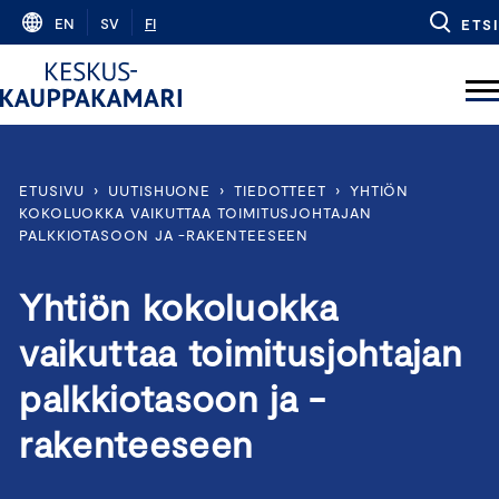
Skip
EN
SV
FI
ETSI
to
content
ETUSIVU
›
UUTISHUONE
›
TIEDOTTEET
›
YHTIÖN
KOKOLUOKKA VAIKUTTAA TOIMITUSJOHTAJAN
PALKKIOTASOON JA -RAKENTEESEEN
Yhtiön kokoluokka
vaikuttaa toimitusjohtajan
palkkiotasoon ja -
rakenteeseen