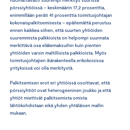
pörssiyhtiöissä – keskimäärin 17,2 prosenttia,
enimmillään peräti 41 prosenttia toimitusjohtajan
kokonaispalkitsemisesta – epäilemättä perustuu
ennen kaikkea siihen, että suurten yhtiöiden
suuremmista palkkioista on helpompi suunnata
merkittävä osa eläkemaksuihin kuin pienten
yhtiöiden varsin maltillisista palkkioista. Myös
toimitusjohtajien ikärakenteella erikokoisissa
yrityksissä voi olla merkitystä.
Palkitsemisen erot eri yhtiöissä osoittavat, että
pörssiyhtiöt ovat heterogeeninen joukko ja että
yhtiöt miettivät palkitsemista omista
lähtökohdistaan eikä yhden yhtäläisen mallin
mukaan.