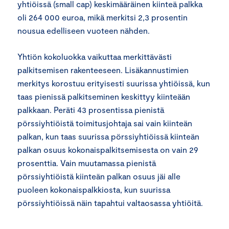
yhtiöissä (small cap) keskimääräinen kiinteä palkka
oli 264 000 euroa, mikä merkitsi 2,3 prosentin
nousua edelliseen vuoteen nähden.
Yhtiön kokoluokka vaikuttaa merkittävästi
palkitsemisen rakenteeseen. Lisäkannustimien
merkitys korostuu erityisesti suurissa yhtiöissä, kun
taas pienissä palkitseminen keskittyy kiinteään
palkkaan. Peräti 43 prosentissa pienistä
pörssiyhtiöistä toimitusjohtaja sai vain kiinteän
palkan, kun taas suurissa pörssiyhtiöissä kiinteän
palkan osuus kokonaispalkitsemisesta on vain 29
prosenttia. Vain muutamassa pienistä
pörssiyhtiöistä kiinteän palkan osuus jäi alle
puoleen kokonaispalkkiosta, kun suurissa
pörssiyhtiöissä näin tapahtui valtaosassa yhtiöitä.