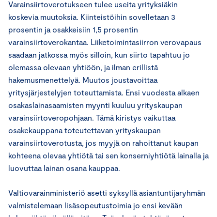
Varainsiirtoverotukseen tulee useita yrityksiäkin
koskevia muutoksia. Kiinteistöihin sovelletaan 3
prosentin ja osakkeisiin 1,5 prosentin
varainsiirtoverokantaa. Liiketoimintasiirron verovapaus
saadaan jatkossa myös silloin, kun siirto tapahtuu jo
olemassa olevaan yhtiöön, ja ilman erillistä
hakemusmenettelyä. Muutos joustavoittaa
yritysjärjestelyjen toteuttamista. Ensi vuodesta alkaen
osakaslainasaamisten myynti kuuluu yrityskaupan
varainsiirtoveropohjaan. Tämä kiristys vaikuttaa
osakekauppana toteutettavan yrityskaupan
varainsiirtoverotusta, jos myyjä on rahoittanut kaupan
kohteena olevaa yhtiötä tai sen konserniyhtiötä lainalla ja
luovuttaa lainan osana kauppaa.
Valtiovarainministeriö asetti syksyllä asiantuntijaryhmän
valmistelemaan lisäsopeutustoimia jo ensi kevään