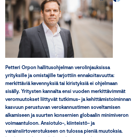
Petteri Orpon hallitusohjelman verolinjauksissa
yrityksille ja omistajille tarjottiin ennakoitavuutta:
merkittäviä kevennyksiä tai kiristyksiä ei ohjelmaan
sisälly. Yritysten kannalta ensi vuoden merkittävimmät
veromuutokset liittyvät tutkimus- ja kehittämistoiminnan
kasvuun perustuvan verokannustimen soveltamisen
alkamiseen ja suurten konsernien globaalin minimiveron
voimaantuloon. Ansiotulo-, kiinteistö- ja
varainsiirtoverotukseen on tulossa pieniä muutoksia.