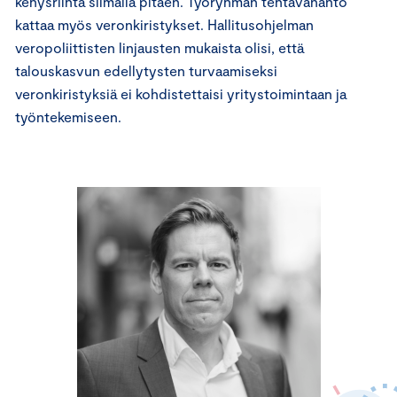
kehysriihtä silmällä pitäen. Työryhmän tehtävänanto
kattaa myös veronkiristykset. Hallitusohjelman
veropoliittisten linjausten mukaista olisi, että
talouskasvun edellytysten turvaamiseksi
veronkiristyksiä ei kohdistettaisi yritystoimintaan ja
työntekemiseen.