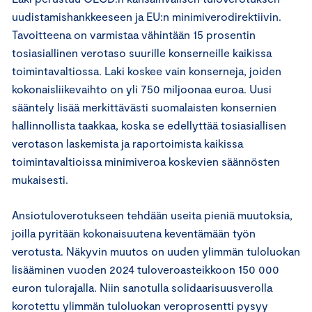
uudistamishankkeeseen ja EU:n minimiverodirektiivin.
Tavoitteena on varmistaa vähintään 15 prosentin
tosiasiallinen verotaso suurille konserneille kaikissa
toimintavaltiossa. Laki koskee vain konserneja, joiden
kokonaisliikevaihto on yli 750 miljoonaa euroa. Uusi
sääntely lisää merkittävästi suomalaisten konsernien
hallinnollista taakkaa, koska se edellyttää tosiasiallisen
verotason laskemista ja raportoimista kaikissa
toimintavaltioissa minimiveroa koskevien säännösten
mukaisesti.
Ansiotuloverotukseen tehdään useita pieniä muutoksia,
joilla pyritään kokonaisuutena keventämään työn
verotusta. Näkyvin muutos on uuden ylimmän tuloluokan
lisääminen vuoden 2024 tuloveroasteikkoon 150 000
euron tulorajalla. Niin sanotulla solidaarisuusverolla
korotettu ylimmän tuloluokan veroprosentti pysyy