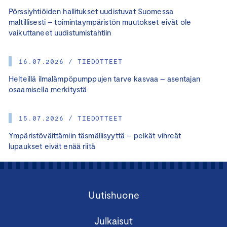
Pörssiyhtiöiden hallitukset uudistuvat Suomessa
maltillisesti – toimintaympäristön muutokset eivät ole
vaikuttaneet uudistumistahtiin
16.07.2026 / TIEDOTTEET
Helteillä ilmalämpöpumppujen tarve kasvaa – asentajan
osaamisella merkitystä
15.07.2026 / TIEDOTTEET
Ympäristöväittämiin täsmällisyyttä – pelkät vihreät
lupaukset eivät enää riitä
Uutishuone
Julkaisut