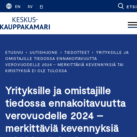
Skip
EN
SV
FI
ETSI
to
content
ETUSIVU
›
UUTISHUONE
›
TIEDOTTEET
›
YRITYKSILLE JA
OMISTAJILLE TIEDOSSA ENNAKOITAVUUTTA
VEROVUODELLE 2024 – MERKITTÄVIÄ KEVENNYKSIÄ TAI
KIRISTYKSIÄ EI OLE TULOSSA
Yrityksille ja omistajille
tiedossa ennakoitavuutta
verovuodelle 2024 –
merkittäviä kevennyksiä