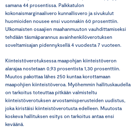
samana 44 prosentissa. Palkkatulon
kokonaismarginaalivero kunnallisvero ja sivukulut
huomioiden nousee ensi vuonnakin 60 prosenttiin.
Ulkomaisten osaajien maahanmuuton vauhdittamiseksi
tehdään täsmäparannus avainhenkilöverotuksen
soveltamisajan pidennyksellä 4 vuodesta 7 vuoteen.
Kiinteistöverotuksessa maapohjan kiinteistöveron
alarajaa nostetaan 0,93 prosentista 1,30 prosenttiin.
Muutos pakottaa lähes 250 kuntaa korottamaan
maapohjien kiinteistöveroa. Myöhemmin hallituskaudella
on tarkoitus toteuttaa pitkään valmisteltu
kiinteistöverotuksen arvostamisperusteiden uudistus,
joka kiristäisi kiinteistöverotusta edelleen. Muutosta
koskeva hallituksen esitys on tarkoitus antaa ensi
keväänä.