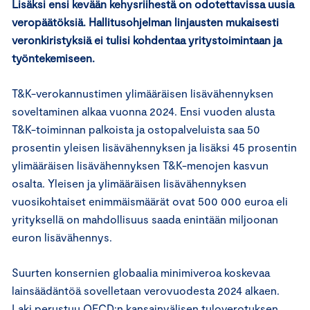
Lisäksi ensi kevään kehysriihestä on odotettavissa uusia
veropäätöksiä. Hallitusohjelman linjausten mukaisesti
veronkiristyksiä ei tulisi kohdentaa yritystoimintaan ja
työntekemiseen.
T&K-verokannustimen ylimääräisen lisävähennyksen
soveltaminen alkaa vuonna 2024. Ensi vuoden alusta
T&K-toiminnan palkoista ja ostopalveluista saa 50
prosentin yleisen lisävähennyksen ja lisäksi 45 prosentin
ylimääräisen lisävähennyksen T&K-menojen kasvun
osalta. Yleisen ja ylimääräisen lisävähennyksen
vuosikohtaiset enimmäismäärät ovat 500 000 euroa eli
yrityksellä on mahdollisuus saada enintään miljoonan
euron lisävähennys.
Suurten konsernien globaalia minimiveroa koskevaa
lainsäädäntöä sovelletaan verovuodesta 2024 alkaen.
Laki perustuu OECD:n kansainvälisen tuloverotuksen