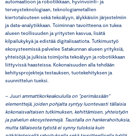
automaatioon ja robotiikkaan, hyvinvointi- ja
terveysteknologiaan, teknologiametallien
kiertotalouteen sekä tekoälyyn, älykkäisiin järjestelmiin
ja data-analytiikkaan. Toiminnan tavoitteena on tukea
alueen teollisuuden ja yritysten kasvua, lisätä
kilpailukykyä ja edistää digitalisaatiota. Tutkimustyö
ekosysteemissä palvelee Satakunnan alueen yrityksiä,
yhteisöjä ja julkisia toimijoita tekoälyyn ja robotiikkaan
liittyvissä haasteissa. Kokonaisuuden alla tehdään
kehitysprojekteja testauksen, tuotekehityksen ja
suunnittelun tueksi.
–
Juuri ammattikorkeakoululla on ”perimässään”
elementtejä, joiden pohjalta syntyy luontevasti tällaisia
kokonaisvaltaisen tutkimuksen, kehittämisen, yhteistyön
ja palvelun ekosysteemejä. Taustalla on hankerahoituksia,
mutta tällaisesta työstä ei synny tuloksia kuin
pitkäjänteisellä rahoituksella sekä tavoitteellisella työllä