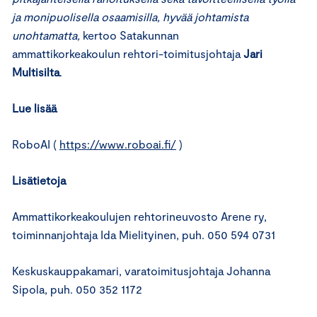
ja monipuolisella osaamisilla, hyvää johtamista
unohtamatta,
kertoo Satakunnan
ammattikorkeakoulun rehtori-toimitusjohtaja
Jari
Multisilta
.
Lue lisää
RoboAI (
https://www.roboai.fi/
)
Lisätietoja
Ammattikorkeakoulujen rehtorineuvosto Arene ry,
toiminnanjohtaja Ida Mielityinen, puh. 050 594 0731
Keskuskauppakamari, varatoimitusjohtaja Johanna
Sipola, puh. 050 352 1172