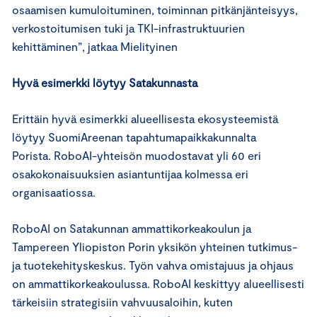
osaamisen kumuloituminen, toiminnan pitkänjänteisyys,
verkostoitumisen tuki ja TKI-infrastruktuurien
kehittäminen”, jatkaa Mielityinen
Hyvä esimerkki
löytyy Satakunnasta
Erittäin hyvä esimerkki alueellisesta ekosysteemistä
löytyy SuomiAreenan tapahtumapaikkakunnalta
Porista. RoboAI-yhteisön muodostavat yli 60 eri
osakokonaisuuksien asiantuntijaa kolmessa eri
organisaatiossa.
RoboAI on Satakunnan ammattikorkeakoulun ja
Tampereen Yliopiston Porin yksikön yhteinen tutkimus-
ja tuotekehityskeskus. Työn vahva omistajuus ja ohjaus
on ammattikorkeakoulussa. RoboAI keskittyy alueellisesti
tärkeisiin strategisiin vahvuusaloihin, kuten