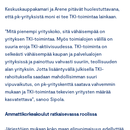
Keskuskauppakamari ja Arene pitävät huolestuttavana,
että pk-yrityksistä moni ei tee TKI-toimintaa lainkaan.
”Mitä pienempi yrityskoko, sitä vähäisempää on
yrityksen TKI-toimintaa. Myös toimialojen välillä on
suuria eroja TKI-aktiivisuudessa. TKI-toiminta on
selkeästi vähäisempää kaupan ja palvelualojen
yrityksissä ja painottuu vahvasti suuriin, teollisuuden
alan yrityksiin. Jotta lisääntyvällä julkisella TKI-
rahoituksella saadaan mahdollisimman suuri
vipuvaikutus, on pk-yrityskenttä saatava vahvemmin
mukaan ja TKI-toimintaa tekevien yritysten määrää
kasvatettava”, sanoo Sipola.
Ammattikorkeakoulut ratkaisevassa roolissa
Järjestöjen mukaan koko maan elinvoimaisuus edellyttää