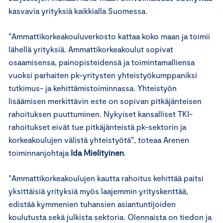
kasvavia yrityksiä kaikkialla Suomessa.
”Ammattikorkeakouluverkosto kattaa koko maan ja toimii
lähellä yrityksiä. Ammattikorkeakoulut sopivat
osaamisensa, painopisteidensä ja toimintamalliensa
vuoksi parhaiten pk-yritysten yhteistyökumppaniksi
tutkimus- ja kehittämistoiminnassa. Yhteistyön
lisäämisen merkittävin este on sopivan pitkäjänteisen
rahoituksen puuttuminen. Nykyiset kansalliset TKI-
rahoitukset eivät tue pitkäjänteistä pk-sektorin ja
korkeakoulujen välistä yhteistyötä”, toteaa Arenen
toiminnanjohtaja
Ida Mielityinen
.
”Ammattikorkeakoulujen kautta rahoitus kehittää paitsi
yksittäisiä yrityksiä myös laajemmin yrityskenttää,
edistää kymmenien tuhansien asiantuntijoiden
koulutusta sekä julkista sektoria. Olennaista on tiedon ja