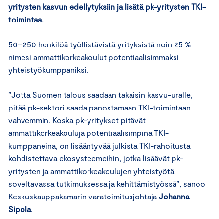
yritysten kasvun edellytyksiin ja lisätä pk-yritysten TKI-
toimintaa.
50–250 henkilöä työllistävistä yrityksistä noin 25 %
nimesi ammattikorkeakoulut potentiaalisimmaksi
yhteistyökumppaniksi.
”Jotta Suomen talous saadaan takaisin kasvu-uralle,
pitää pk-sektori saada panostamaan TKI-toimintaan
vahvemmin. Koska pk-yritykset pitävät
ammattikorkeakouluja potentiaalisimpina TKI-
kumppaneina, on lisääntyvää julkista TKI-rahoitusta
kohdistettava ekosysteemeihin, jotka lisäävät pk-
yritysten ja ammattikorkeakoulujen yhteistyötä
soveltavassa tutkimuksessa ja kehittämistyössä”, sanoo
Keskuskauppakamarin varatoimitusjohtaja
Johanna
Sipola
.