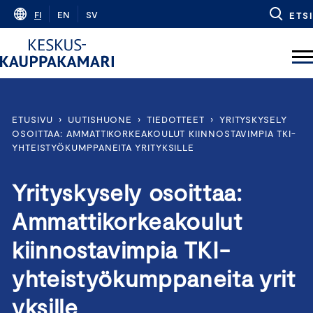
Skip
FI
EN
SV
ETSI
to
content
ETUSIVU
›
UUTISHUONE
›
TIEDOTTEET
›
YRITYSKYSELY
OSOITTAA: AMMATTIKORKEAKOULUT KIINNOSTAVIMPIA TKI-
YHTEISTYÖKUMPPANEITA YRITYKSILLE
Yrityskysely osoittaa:
Ammattikorkeakoulut
kiinnostavimpia TKI-
yhteistyökumppaneita yrit
yksille