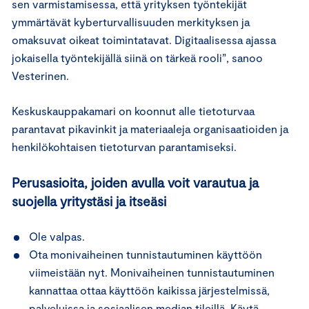
sen varmistamisessa, että yrityksen työntekijät
ymmärtävät kyberturvallisuuden merkityksen ja
omaksuvat oikeat toimintatavat. Digitaalisessa ajassa
jokaisella työntekijällä siinä on tärkeä rooli”, sanoo
Vesterinen.
Keskuskauppakamari on koonnut alle tietoturvaa
parantavat pikavinkit ja materiaaleja organisaatioiden ja
henkilökohtaisen tietoturvan parantamiseksi.
Perusasioita, joiden avulla voit varautua ja
suojella yritystäsi ja itseäsi
Ole valpas.
Ota monivaiheinen tunnistautuminen käyttöön
viimeistään nyt. Monivaiheinen tunnistautuminen
kannattaa ottaa käyttöön kaikissa järjestelmissä,
palveluissa ja sosiaalisen median tileillä. Käytä