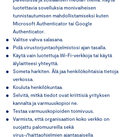
luotettavia sovelluksia monivaiheisen
tunnistautumisen mahdollistamiseksi kuten
Microsoft Authenticator tai Google
Authenticator.
Valitse vahva salasana.
Pidä virustorjuntaohjelmistosi ajan tasalla.
Käytä vain luotettuja Wi-Fi-verkkoja tai käytä
älylaitteesi yhteyttä.
Someta harkiten. Älä jaa henkilökohtaisia tietoja
verkossa.
Kouluta henkilökuntaa.
Selvitä, mitkä tiedot ovat kriittisiä yrityksen
kannalta ja varmuuskopioi ne.
Testaa varmuuskopioiden toimivuus.
Varmista, että organisaation koko verkko on
suojattu palomuureilla sekä
virus-/haittaohjelmien ajantasaisella