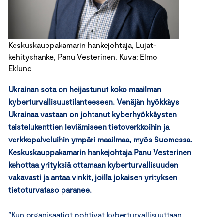
Keskuskauppakamarin hankejohtaja, Lujat-
kehityshanke, Panu Vesterinen. Kuva: Elmo
Eklund
Ukrainan sota on heijastunut koko maailman
kyberturvallisuustilanteeseen. Venäjän hyökkäys
Ukrainaa vastaan ​​on johtanut kyberhyökkäysten
taistelukenttien leviämiseen tietoverkkoihin ja
verkkopalveluihin ympäri maailmaa, myös Suomessa.
Keskuskauppakamarin hankejohtaja Panu Vesterinen
kehottaa yrityksiä ottamaan kyberturvallisuuden
vakavasti ja antaa vinkit, joilla jokaisen yrityksen
tietoturvataso paranee.
”Kun organisaatiot pohtivat kyberturvallisuuttaan