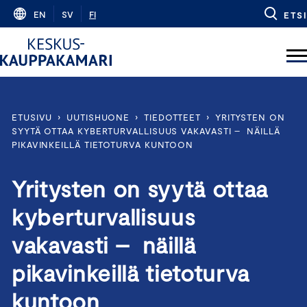
Skip
EN
SV
FI
ETSI
to
content
ETUSIVU
›
UUTISHUONE
›
TIEDOTTEET
›
YRITYSTEN ON
SYYTÄ OTTAA KYBERTURVALLISUUS VAKAVASTI – NÄILLÄ
PIKAVINKEILLÄ TIETOTURVA KUNTOON
Yritysten on syytä ottaa
kyberturvallisuus
vakavasti – näillä
pikavinkeillä tietoturva
kuntoon