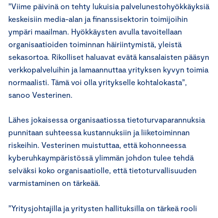
”Viime päivinä on tehty lukuisia palvelunestohyökkäyksiä
keskeisiin media-alan ja finanssisektorin toimijoihin
ympäri maailman. Hyökkäysten avulla tavoitellaan
organisaatioiden toiminnan häiriintymistä, yleistä
sekasortoa. Rikolliset haluavat evätä kansalaisten pääsyn
verkkopalveluihin ja lamaannuttaa yrityksen kyvyn toimia
normaalisti. Tämä voi olla yritykselle kohtalokasta”,
sanoo Vesterinen.
Lähes jokaisessa organisaatiossa tietoturvaparannuksia
punnitaan suhteessa kustannuksiin ja liiketoiminnan
riskeihin. Vesterinen muistuttaa, että kohonneessa
kyberuhkaympäristössä ylimmän johdon tulee tehdä
selväksi koko organisaatiolle, että tietoturvallisuuden
varmistaminen on tärkeää.
”Yritysjohtajilla ja yritysten hallituksilla on tärkeä rooli