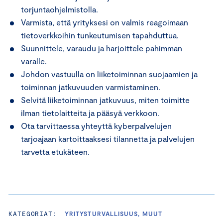
torjuntaohjelmistolla.
Varmista, että yrityksesi on valmis reagoimaan
tietoverkkoihin tunkeutumisen tapahduttua.
Suunnittele, varaudu ja harjoittele pahimman
varalle.
Johdon vastuulla on liiketoiminnan suojaamien ja
toiminnan jatkuvuuden varmistaminen.
Selvitä liiketoiminnan jatkuvuus, miten toimitte
ilman tietolaitteita ja pääsyä verkkoon.
Ota tarvittaessa yhteyttä kyberpalvelujen
tarjoajaan kartoittaaksesi tilannetta ja palvelujen
tarvetta etukäteen.
KATEGORIAT:
YRITYSTURVALLISUUS, MUUT