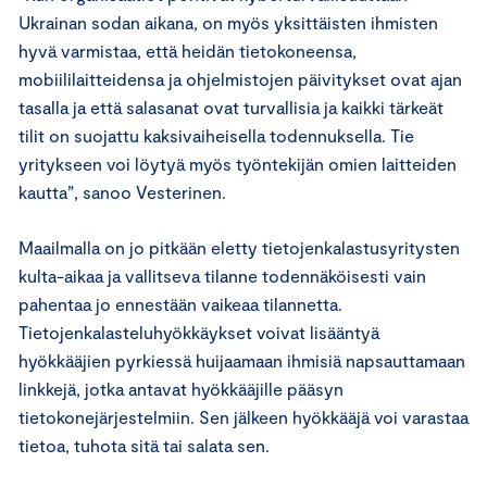
Ukrainan sodan aikana, on myös yksittäisten ihmisten
hyvä varmistaa, että heidän tietokoneensa,
mobiililaitteidensa ja ohjelmistojen päivitykset ovat ajan
tasalla ja että salasanat ovat turvallisia ja kaikki tärkeät
tilit on suojattu kaksivaiheisella todennuksella. Tie
yritykseen voi löytyä myös työntekijän omien laitteiden
kautta”, sanoo Vesterinen.
Maailmalla on jo pitkään eletty tietojenkalastusyritysten
kulta-aikaa ja vallitseva tilanne todennäköisesti vain
pahentaa jo ennestään vaikeaa tilannetta.
Tietojenkalasteluhyökkäykset voivat lisääntyä
hyökkääjien pyrkiessä huijaamaan ihmisiä napsauttamaan
linkkejä, jotka antavat hyökkääjille pääsyn
tietokonejärjestelmiin. Sen jälkeen hyökkääjä voi varastaa
tietoa, tuhota sitä tai salata sen.