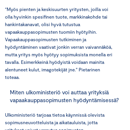
“Myös pienten ja keskisuurten yritysten, joilla voi
olla hyvinkin spesifinen tuote, markkinakohde tai
hankintakanavat, olisi hyvä tutustua
vapaakauppasopimusten tuomiin hyötyihin.
Vapaakauppasopimusten tutkiminen ja
hyödyntäminen vaativat jonkin verran vaivannäköä,
mutta yritys myös hyötyy sopimuksista monella eri
tavalla. Esimerkkeinä hyödyistä voidaan mainita
alentuneet kulut, imagotekijät jne.” Pietarinen
toteaa.
Miten ulkoministeriö voi auttaa yrityksiä
vapaakauppasopimusten hyödyntämisessä?
Ulkoministeriö tarjoaa tietoa käynnissä olevista
sopimusneuvotteluista ja aikatauluista, jotta
yritykset voivat varautua sopimusten