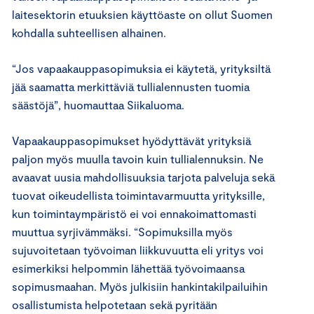
laitesektorin etuuksien käyttöaste on ollut Suomen
kohdalla suhteellisen alhainen.
“Jos vapaakauppasopimuksia ei käytetä, yrityksiltä
jää saamatta merkittäviä tullialennusten tuomia
säästöjä”, huomauttaa Siikaluoma.
Vapaakauppasopimukset hyödyttävät yrityksiä
paljon myös muulla tavoin kuin tullialennuksin. Ne
avaavat uusia mahdollisuuksia tarjota palveluja sekä
tuovat oikeudellista toimintavarmuutta yrityksille,
kun toimintaympäristö ei voi ennakoimattomasti
muuttua syrjivämmäksi. “Sopimuksilla myös
sujuvoitetaan työvoiman liikkuvuutta eli yritys voi
esimerkiksi helpommin lähettää työvoimaansa
sopimusmaahan. Myös julkisiin hankintakilpailuihin
osallistumista helpotetaan sekä pyritään