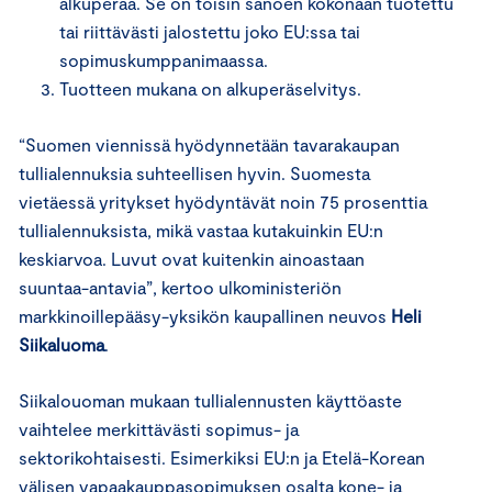
alkuperää. Se on toisin sanoen kokonaan tuotettu
tai riittävästi jalostettu joko EU:ssa tai
sopimuskumppanimaassa.
Tuotteen mukana on alkuperäselvitys.
“Suomen viennissä hyödynnetään tavarakaupan
tullialennuksia suhteellisen hyvin. Suomesta
vietäessä yritykset hyödyntävät noin 75 prosenttia
tullialennuksista, mikä vastaa kutakuinkin EU:n
keskiarvoa. Luvut ovat kuitenkin ainoastaan
suuntaa-antavia”, kertoo ulkoministeriön
markkinoillepääsy-yksikön kaupallinen neuvos
Heli
Siikaluoma
.
Siikalouoman mukaan tullialennusten käyttöaste
vaihtelee merkittävästi sopimus- ja
sektorikohtaisesti. Esimerkiksi EU:n ja Etelä-Korean
välisen vapaakauppasopimuksen osalta kone- ja