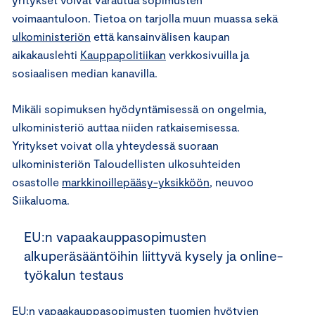
voimaantuloon. Tietoa on tarjolla muun muassa sekä
ulkoministeriön
että kansainvälisen kaupan
aikakauslehti
Kauppapolitiikan
verkkosivuilla ja
sosiaalisen median kanavilla.
Mikäli sopimuksen hyödyntämisessä on ongelmia,
ulkoministeriö auttaa niiden ratkaisemisessa.
Yritykset voivat olla yhteydessä suoraan
ulkoministeriön Taloudellisten ulkosuhteiden
osastolle
markkinoillepääsy-yksikköön
, neuvoo
Siikaluoma.
EU:n vapaakauppasopimusten
alkuperäsääntöihin liittyvä kysely ja online-
työkalun testaus
EU:n vapaakauppasopimusten tuomien hyötyjen