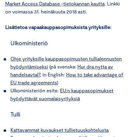
Market Access Database -tietokannan kautta
. Linkki
on voimassa 31. heinäkuuta 2018 asti.
Lisätietoa vapaakauppasopimuksista yrityksille:
Ulkoministeriö
Ohje yrityksille kauppasopimusten tullialennusten
hyödyntämiseksi
(på svenska:
Hur dra nytta av
handelsavtal?
, in English:
How to take advantage of
EU trade agreements
)
Ulkoministeriön esite:
EU:n kauppasopimukset
hyödyttävät suomalaisyrityksiä
Tulli
Kattavammat kuvaukset tullietuuskohtelusta