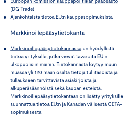
Euroopan komission kauppapolitiikan pääosasto
(DG Trade)
Ajankohtaista tietoa EU:n kauppasopimuksista
Markkinoillepääsytietokanta
Markkinoillepääsytietokannassa
on hyödyllistä
tietoa yrityksille, jotka vievät tavaroita EU:n
ulkopuolisiin maihin. Tietokannasta löytyy muun
muassa yli 120 maan osalta tietoja tullitasoista ja
tullaukseen tarvittavista asiakirjoista ja
alkuperäsäännöistä sekä kaupan esteistä.
Markkinoillepääsytietokantaan on lisätty yrityksille
suunnattua tietoa EU:n ja Kanadan välisestä CETA-
sopimuksesta.