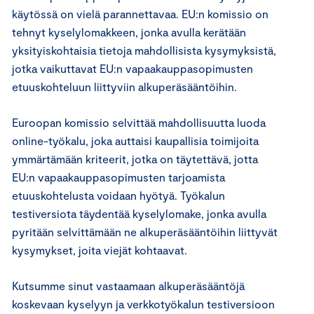
käytössä on vielä parannettavaa. EU:n komissio on
tehnyt kyselylomakkeen, jonka avulla kerätään
yksityiskohtaisia tietoja mahdollisista kysymyksistä,
jotka vaikuttavat EU:n vapaakauppasopimusten
etuuskohteluun liittyviin alkuperäsääntöihin.
Euroopan komissio selvittää mahdollisuutta luoda
online-työkalu, joka auttaisi kaupallisia toimijoita
ymmärtämään kriteerit, jotka on täytettävä, jotta
EU:n vapaakauppasopimusten tarjoamista
etuuskohtelusta voidaan hyötyä. Työkalun
testiversiota täydentää kyselylomake, jonka avulla
pyritään selvittämään ne alkuperäsääntöihin liittyvät
kysymykset, joita viejät kohtaavat.
Kutsumme sinut vastaamaan alkuperäsääntöjä
koskevaan kyselyyn ja verkkotyökalun testiversioon