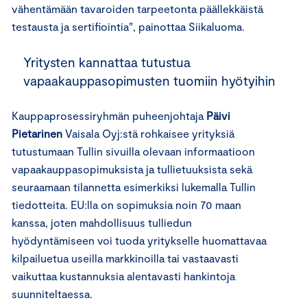
vähentämään tavaroiden tarpeetonta päällekkäistä
testausta ja sertifiointia”, painottaa Siikaluoma.
Yritysten kannattaa tutustua
vapaakauppasopimusten tuomiin hyötyihin
Kauppaprosessiryhmän puheenjohtaja
Päivi
Pietarinen
Vaisala Oyj:stä rohkaisee yrityksiä
tutustumaan Tullin sivuilla olevaan informaatioon
vapaakauppasopimuksista ja tullietuuksista sekä
seuraamaan tilannetta esimerkiksi lukemalla Tullin
tiedotteita. EU:lla on sopimuksia noin 70 maan
kanssa, joten mahdollisuus tulliedun
hyödyntämiseen voi tuoda yritykselle huomattavaa
kilpailuetua useilla markkinoilla tai vastaavasti
vaikuttaa kustannuksia alentavasti hankintoja
suunniteltaessa.