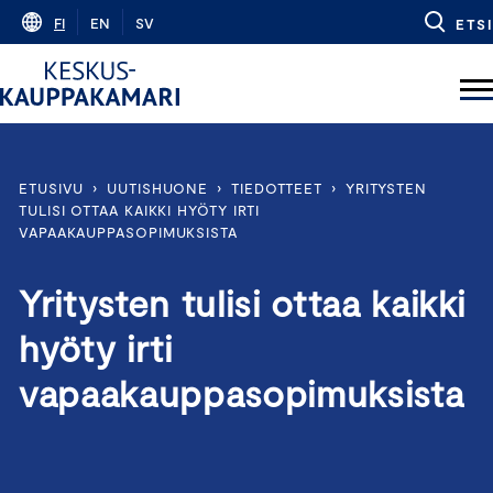
Skip
FI
EN
SV
ETSI
to
content
ETUSIVU
›
UUTISHUONE
›
TIEDOTTEET
›
YRITYSTEN
TULISI OTTAA KAIKKI HYÖTY IRTI
VAPAAKAUPPASOPIMUKSISTA
Yritysten tulisi ottaa kaikki
hyöty irti
vapaakauppasopimuksista