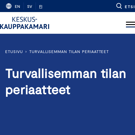
Skip
EN
SV
FI
ETSI
to
content
ETUSIVU
›
TURVALLISEMMAN TILAN PERIAATTEET
Turvallisemman tilan
periaatteet