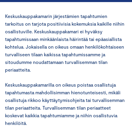
Keskuskauppakamarin järjestämien tapahtumien
tarkoitus on tarjota positiivisia kokemuksia kaikille niihin
osallistuville. Keskuskauppakamari ei hyväksy
tapahtumissaan minkäänlaista häirintää tai epäasiallista
kohtelua. Jokaisella on oikeus omaan henkilökohtaiseen
turvalliseen tilaan kaikissa tapahtumissamme ja
sitoudumme noudattamaan turvallisemman tilan
periaatteita.
Keskuskauppakamarilla on oikeus poistaa osallistuja
tapahtumasta mahdollisimman hienotunteisesti, mikäli
osallistuja rikkoo käyttäytymisohjeita tai turvallisemman
tilan periaatteita. Turvallisemman tilan periaatteet
koskevat kaikkia tapahtumiamme ja niihin osallistuvia
henkilöitä.