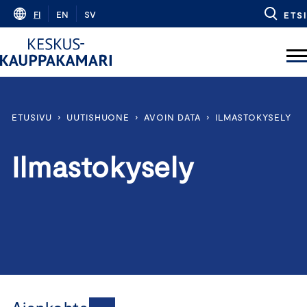
Skip
FI
EN
SV
ETSI
to
content
ETUSIVU
›
UUTISHUONE
›
AVOIN DATA
›
ILMASTOKYSELY
Ilmastokysely