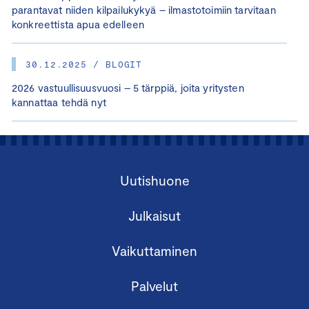
parantavat niiden kilpailukykyä – ilmastotoimiin tarvitaan
konkreettista apua edelleen
30.12.2025 / BLOGIT
2026 vastuullisuusvuosi – 5 tärppiä, joita yritysten
kannattaa tehdä nyt
Uutishuone
Julkaisut
Vaikuttaminen
Palvelut