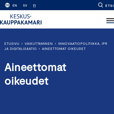
Skip
EN
SV
FI
ETSI
to
content
ETUSIVU
›
VAIKUTTAMINEN
›
INNOVAATIOPOLITIIKKA, IPR
JA DIGITALISAATIO
›
AINEETTOMAT OIKEUDET
Aineettomat
oikeudet