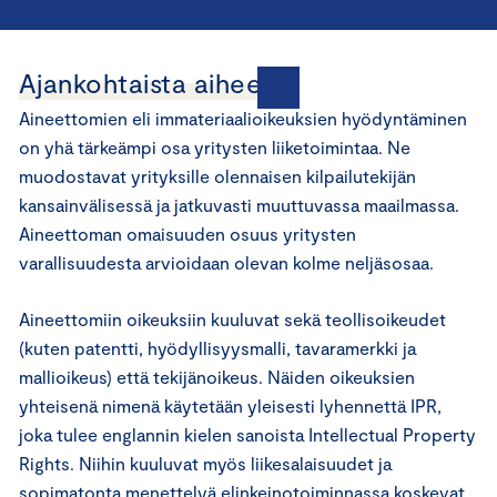
Ajankohtaista aiheesta
Aineettomien eli immateriaalioikeuksien hyödyntäminen
on yhä tärkeämpi osa yritysten liiketoimintaa. Ne
muodostavat yrityksille olennaisen kilpailutekijän
kansainvälisessä ja jatkuvasti muuttuvassa maailmassa.
Aineettoman omaisuuden osuus yritysten
varallisuudesta arvioidaan olevan kolme neljäsosaa.
Aineettomiin oikeuksiin kuuluvat sekä teollisoikeudet
(kuten patentti, hyödyllisyysmalli, tavaramerkki ja
mallioikeus) että tekijänoikeus. Näiden oikeuksien
yhteisenä nimenä käytetään yleisesti lyhennettä IPR,
joka tulee englannin kielen sanoista Intellectual Property
Rights. Niihin kuuluvat myös liikesalaisuudet ja
sopimatonta menettelyä elinkeinotoiminnassa koskevat