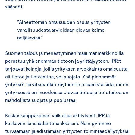
säännöt.
”Aineettoman omaisuuden osuus yritysten
varallisuudesta arvioidaan olevan kolme
neljäsosaa.”
Suomen talous ja menestyminen maailmanmarkkinoilla
perustuu yhä enemmän tietoon ja yrittäjyyteen. IPR:t
tarjoavat keinoja, joilla yrityksen arvokkainta omaisuutta,
eli tietoa ja tietotaitoa, voi suojata. Yhä pienemmät
yritykset tarvitsevatkin käytännön osaamista siitä, miten
yrityksessä eri muodoissa olevaa tietoa ja tietotaitoa on
mahdollista suojata ja puolustaa.
Keskuskauppakamari vaikuttaa aktiivisesti IPR:iä
koskeviin lainsäädäntöhankkeisiin. Näin pyrimme
turvaamaan ja edistämään yritysten toimintaedellytyksiä