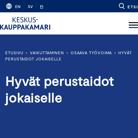
Skip
EN
SV
FI
ETSI
to
content
ETUSIVU
›
VAIKUTTAMINEN
›
OSAAVA TYÖVOIMA
›
HYVÄT
PERUSTAIDOT JOKAISELLE
Hyvät perustaidot
jokaiselle