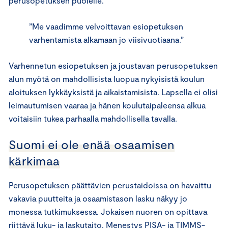
perusopetuksen puolelle.
”Me vaadimme velvoittavan esiopetuksen
varhentamista alkamaan jo viisivuotiaana.”
Varhennetun esiopetuksen ja joustavan perusopetuksen
alun myötä on mahdollisista luopua nykyisistä koulun
aloituksen lykkäyksistä ja aikaistamisista. Lapsella ei olisi
leimautumisen vaaraa ja hänen koulutaipaleensa alkua
voitaisiin tukea parhaalla mahdollisella tavalla.
Suomi ei ole enää osaamisen
kärkimaa
Perusopetuksen päättävien perustaidoissa on havaittu
vakavia puutteita ja osaamistason lasku näkyy jo
monessa tutkimuksessa. Jokaisen nuoren on opittava
riittävä luku- ja laskutaito. Menestys PISA- ja TIMMS-