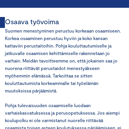
Osaava työvoima
Suomen menestyminen perustuu korkeaan osaamiseen.
Korkea osaaminen perustuu hyviin ja koko kansan
kattaviin perustaitoihin. Pohja kouluttautumiselle ja
jatkuvalle osaamisen kehittämiselle rakennetaan jo
varhain. Meidän tavoitteemme on, että jokainen saa jo
nuorena riittävät perustaidot menestyäkseen
myöhemmin elämässä. Tarkoittaa se sitten
kouluttautumista korkeammalle tai työelämän
muutoksissa pärjäämistä.
Pohja tulevaisuuden osaamiselle luodaan
varhaiskasvatuksessa ja perusopetuksessa. Jos aiempi
koulupolku ei ole varmistanut nuorelle riittävää
osaamista toisen asteen koulutuksessa pärjäämiseen, ei