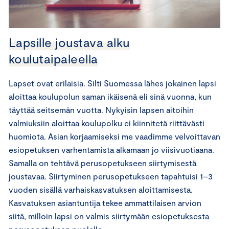
Lapsille joustava alku
koulutaipaleella
Lapset ovat erilaisia. Silti Suomessa lähes jokainen lapsi
aloittaa koulupolun saman ikäisenä eli sinä vuonna, kun
täyttää seitsemän vuotta. Nykyisin lapsen aitoihin
valmiuksiin aloittaa koulupolku ei kiinnitetä riittävästi
huomiota. Asian korjaamiseksi me vaadimme velvoittavan
esiopetuksen varhentamista alkamaan jo viisivuotiaana.
Samalla on tehtävä perusopetukseen siirtymisestä
joustavaa. Siirtyminen perusopetukseen tapahtuisi 1–3
vuoden sisällä varhaiskasvatuksen aloittamisesta.
Kasvatuksen asiantuntija tekee ammattilaisen arvion
siitä, milloin lapsi on valmis siirtymään esiopetuksesta