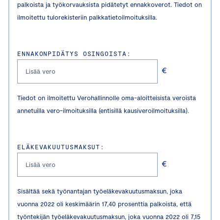
palkoista ja työkorvauksista pidätetyt ennakkoverot. Tiedot on
ilmoitettu tulorekisteriin palkkatietoilmoituksilla.
ENNAKONPIDÄTYS OSINGOISTA:
€
Tiedot on ilmoitettu Verohallinnolle oma-aloitteisista veroista
annetuilla vero-ilmoituksilla (entisillä kausiveroilmoituksilla).
ELÄKEVAKUUTUSMAKSUT:
€
Sisältää sekä työnantajan työeläkevakuutusmaksun, joka
vuonna 2022 oli keskimäärin 17,40 prosenttia palkoista, että
työntekijän työeläkevakuutusmaksun, joka vuonna 2022 oli 7,15