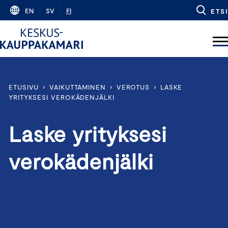
Skip
EN
SV
FI
ETSI
to
content
ETUSIVU
›
VAIKUTTAMINEN
›
VEROTUS
›
LASKE
YRITYKSESI VEROKÄDENJÄLKI
Laske yrityksesi
verokädenjälki