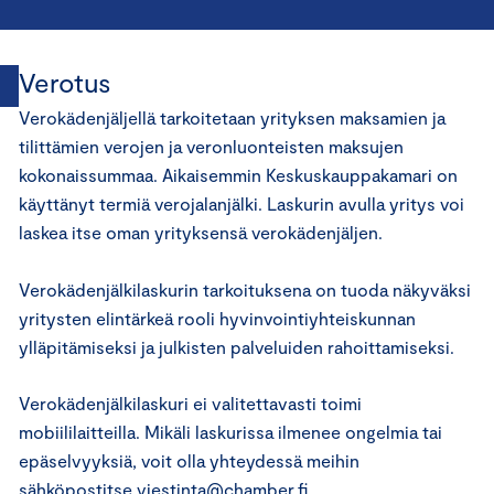
Verotus
Verokädenjäljellä tarkoitetaan yrityksen maksamien ja
tilittämien verojen ja veronluonteisten maksujen
kokonaissummaa. Aikaisemmin Keskuskauppakamari on
käyttänyt termiä verojalanjälki. Laskurin avulla yritys voi
laskea itse oman yrityksensä verokädenjäljen.
Verokädenjälkilaskurin tarkoituksena on tuoda näkyväksi
yritysten elintärkeä rooli hyvinvointiyhteiskunnan
ylläpitämiseksi ja julkisten palveluiden rahoittamiseksi.
Verokädenjälkilaskuri ei valitettavasti toimi
mobiililaitteilla. Mikäli laskurissa ilmenee ongelmia tai
epäselvyyksiä, voit olla yhteydessä meihin
sähköpostitse
viestinta@chamber.fi