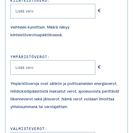
KIINTEISTÖVERO:
€
Vaihtelee kunnittain. Määrä näkyy
kiinteistöverotuspäätöksessä.
YMPÄRISTÖVEROT:
€
Ympäristöveroja ovat sähkön ja polttoaineiden energiaverot,
hiilidioksidipäästöistä maksetut verot, ajoneuvoista perittävät
liikenneverot sekä jäteverot. Nämä verot voidaan ilmoittaa
yhteissummana tai verolajeittain.
VALMISTEVEROT: