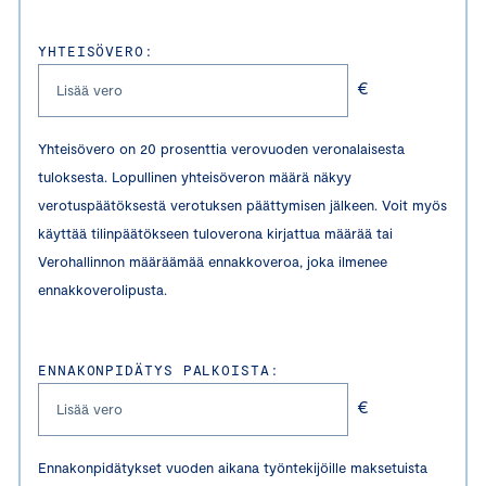
YHTEISÖVERO:
€
Yhteisövero on 20 prosenttia verovuoden veronalaisesta
tuloksesta. Lopullinen yhteisöveron määrä näkyy
verotuspäätöksestä verotuksen päättymisen jälkeen. Voit myös
käyttää tilinpäätökseen tuloverona kirjattua määrää tai
Verohallinnon määräämää ennakkoveroa, joka ilmenee
ennakkoverolipusta.
ENNAKONPIDÄTYS PALKOISTA:
€
Ennakonpidätykset vuoden aikana työntekijöille maksetuista