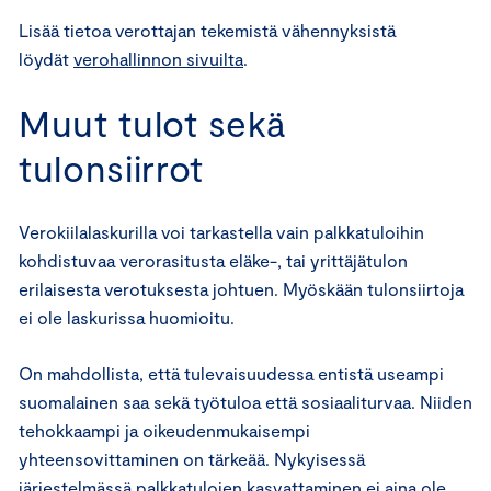
Lisää tietoa verottajan tekemistä vähennyksistä
löydät
verohallinnon sivuilta
.
Muut tulot sekä
tulonsiirrot
Verokiilalaskurilla voi tarkastella vain palkkatuloihin
kohdistuvaa verorasitusta eläke-, tai yrittäjätulon
erilaisesta verotuksesta johtuen. Myöskään tulonsiirtoja
ei ole laskurissa huomioitu.
On mahdollista, että tulevaisuudessa entistä useampi
suomalainen saa sekä työtuloa että sosiaaliturvaa. Niiden
tehokkaampi ja oikeudenmukaisempi
yhteensovittaminen on tärkeää. Nykyisessä
järjestelmässä palkkatulojen kasvattaminen ei aina ole