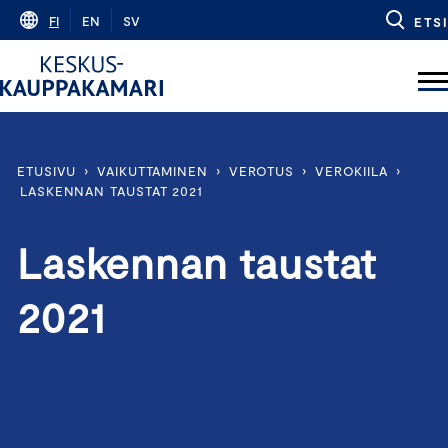
Skip
FI
EN
SV
ETSI
to
content
ETUSIVU
›
VAIKUTTAMINEN
›
VEROTUS
›
VEROKIILA
›
LASKENNAN TAUSTAT 2021
Laskennan taustat
2021