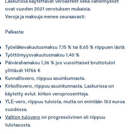
Laskurissa käytettävät veroasteet sekä vähennykset
ovat vuoden 2021 verotuksen mukaisia.
Veroja ja maksuja menee seuraavasti:
Palkasta:
Työeläkevakuutusmaksu 7,15 % tai 8,65 % riippuen iästä
Työttömyysvakuutusmaksu 1,40 %
Päivärahamaksu 1,36 % jos vuosittaiset bruttotulot
ylittävät 14766 €
Kunnallisvero, riippuu asuinkunnasta.
Kirkollisvero, riippuu asuinkunnasta. Laskurissa on
käytetty evlut. kirkon veroprosentteja.
YLE-vero, riippuu tuloista, mutta on enintään 163 euroa
vuodessa.
Valtion tulovero
on progressiivinen eli riippuu
tulotasosta.