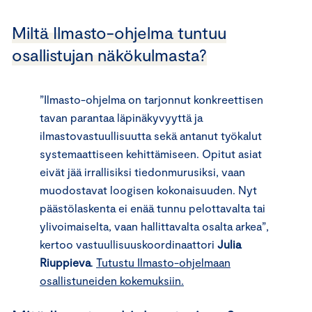
Miltä Ilmasto-ohjelma tuntuu
osallistujan näkökulmasta?
”Ilmasto-ohjelma on tarjonnut konkreettisen
tavan parantaa läpinäkyvyyttä ja
ilmastovastuullisuutta sekä antanut työkalut
systemaattiseen kehittämiseen. Opitut asiat
eivät jää irrallisiksi tiedonmurusiksi, vaan
muodostavat loogisen kokonaisuuden. Nyt
päästölaskenta ei enää tunnu pelottavalta tai
ylivoimaiselta, vaan hallittavalta osalta arkea”,
kertoo vastuullisuuskoordinaattori
Julia
Riuppieva
.
Tutustu Ilmasto-ohjelmaan
osallistuneiden kokemuksiin.