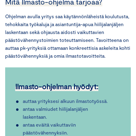
Mitä Ilmasto-ohjelma tarjoaa?
Ohjelman avulla yritys saa käytännönläheistä koulutusta,
tehokkaita työkaluja ja asiantuntija-apua hiilijalanjäljen
laskentaan sekä ohjausta aidosti vaikuttavien
päästövähennystoimien toteuttamiseen. Tavoitteena on
auttaa pk-yrityksiä ottamaan konkreettisia askeleita kohti
päästövähennyksiä ja omia ilmastotavoitteita.
Ilmasto-ohjelman hyödyt:
auttaa yrityksesi alkuun ilmastotyössä.
antaa valmiudet hiilijalanjäljen
laskentaan.
antaa eväitä vaikuttaviin
päästövähennyksiin.