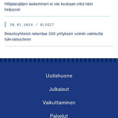
Hiilijalanjäljen laskeminen ei ole koskaan ollut näin
helppoa!
30.01.2026 / BLOGIT
Ilmastoyhteisö rakentaa 300 yrityksen voimin valmiutta
tulevaisuuteen
Uutishuone
Julkaisut
Vaikuttaminen
Palvelut