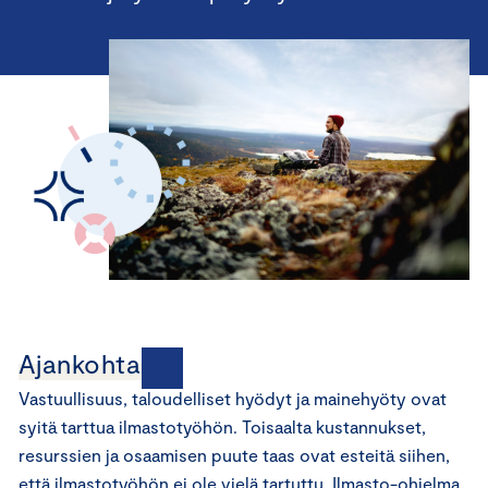
Ajankohtaista
Vastuullisuus, taloudelliset hyödyt ja mainehyöty ovat
syitä tarttua ilmastotyöhön. Toisaalta kustannukset,
resurssien ja osaamisen puute taas ovat esteitä siihen,
että ilmastotyöhön ei ole vielä tartuttu. Ilmasto-ohjelma