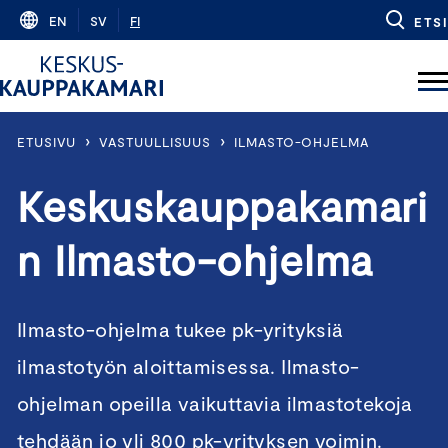
Skip
EN
SV
FI
ETSI
to
content
›
›
ETUSIVU
VASTUULLISUUS
ILMASTO-OHJELMA
Keskuskauppakamari
n Ilmasto-ohjelma
Ilmasto-ohjelma tukee pk-yrityksiä
ilmastotyön aloittamisessa. Ilmasto-
ohjelman opeilla vaikuttavia ilmastotekoja
tehdään jo yli 800 pk-yrityksen voimin.