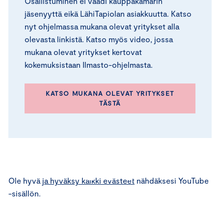
Osallistuminen ei vaadi kauppakamarin
jäsenyyttä eikä LähiTapiolan asiakkuutta. Katso
nyt ohjelmassa mukana olevat yritykset alla
olevasta linkistä. Katso myös video, jossa
mukana olevat yritykset kertovat
kokemuksistaan Ilmasto-ohjelmasta.
KATSO MUKANA OLEVAT YRITYKSET
TÄSTÄ
⋯
Ole hyvä
ja hyväksy kaikki evästeet
nähdäksesi YouTube
-sisällön.