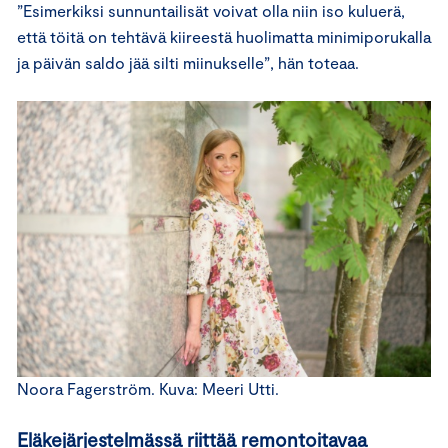
”Esimerkiksi sunnuntailisät voivat olla niin iso kuluerä,
että töitä on tehtävä kiireestä huolimatta minimiporukalla
ja päivän saldo jää silti miinukselle”, hän toteaa.
Noora Fagerström. Kuva: Meeri Utti.
Eläkejärjestelmässä riittää remontoitavaa