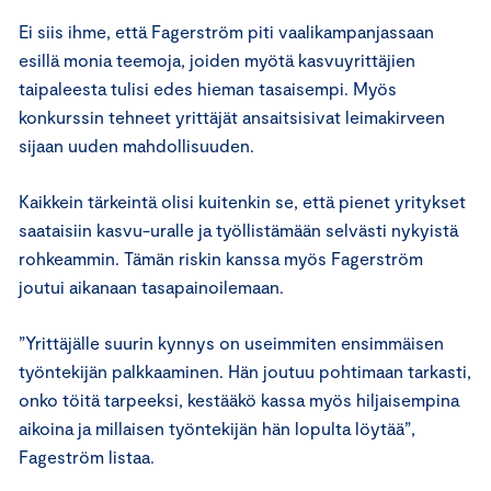
Ei siis ihme, että Fagerström piti vaalikampanjassaan
esillä monia teemoja, joiden myötä kasvuyrittäjien
taipaleesta tulisi edes hieman tasaisempi. Myös
konkurssin tehneet yrittäjät ansaitsisivat leimakirveen
sijaan uuden mahdollisuuden.
Kaikkein tärkeintä olisi kuitenkin se, että pienet yritykset
saataisiin kasvu-uralle ja työllistämään selvästi nykyistä
rohkeammin. Tämän riskin kanssa myös Fagerström
joutui aikanaan tasapainoilemaan.
”Yrittäjälle suurin kynnys on useimmiten ensimmäisen
työntekijän palkkaaminen. Hän joutuu pohtimaan tarkasti,
onko töitä tarpeeksi, kestääkö kassa myös hiljaisempina
aikoina ja millaisen työntekijän hän lopulta löytää”,
Fageström listaa.