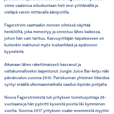
viime vaaleissa eduskuntaan heti ensi yrittämällä ja
vieläpä varsin mittavalla äänipotilla.
Fagerström saattaakin monien silmissä näyttää
henkilöltä, joka menestyy ja onnistuu lähes kaikessa,
johon hän vain tarttuu. Kasvuyrittäjän taipaleeseen on
kuitenkin mahtunut myös tuskanhikeä ja epätoivon
kyyneleitä.
Aikanaan lähes rakettimaisesti kasvanut ja
valtakunnalliseksi laajentunut Jungle Juice Bar-ketju näki
päivänvalon vuonna 2010. Pariskunnan yhteinen liikeidea
syntyi eräällä ulkomaanmatkalla saadun kipinän pohjalta.
Noora Fagerströmistä tuli yrityksen toimitusjohtaja 24-
vuotiaana ja hän pyöritti kyseistä postia liki kymmenen
vuotta. Vuonna 2017 yrityksen osake-enemmistä myytiin