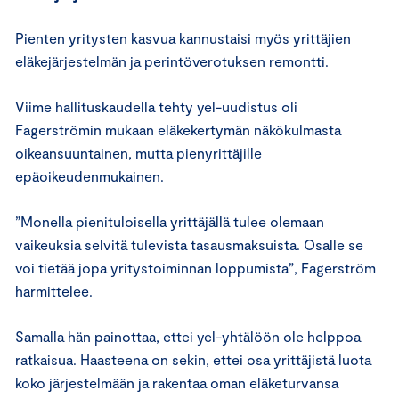
Pienten yritysten kasvua kannustaisi myös yrittäjien
eläkejärjestelmän ja perintöverotuksen remontti.
Viime hallituskaudella tehty yel-uudistus oli
Fagerströmin mukaan eläkekertymän näkökulmasta
oikeansuuntainen, mutta pienyrittäjille
epäoikeudenmukainen.
”Monella pienituloisella yrittäjällä tulee olemaan
vaikeuksia selvitä tulevista tasausmaksuista. Osalle se
voi tietää jopa yritystoiminnan loppumista”, Fagerström
harmittelee.
Samalla hän painottaa, ettei yel-yhtälöön ole helppoa
ratkaisua. Haasteena on sekin, ettei osa yrittäjistä luota
koko järjestelmään ja rakentaa oman eläketurvansa