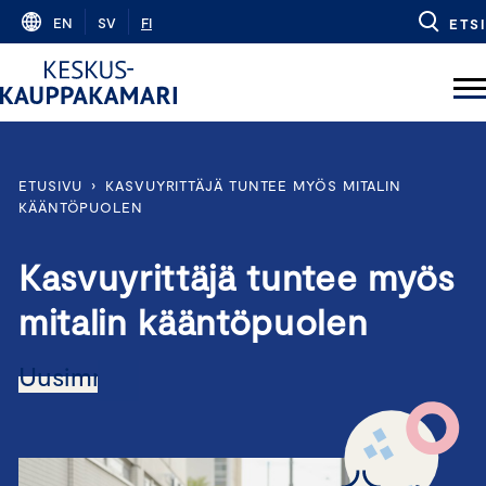
Skip
EN
SV
FI
ETSI
to
content
ETUSIVU
›
KASVUYRITTÄJÄ TUNTEE MYÖS MITALIN
KÄÄNTÖPUOLEN
Kasvuyrittäjä tuntee myös
mitalin kääntöpuolen
Uusimmat