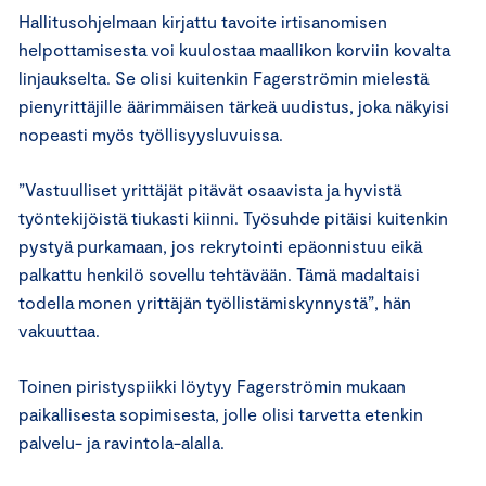
Hallitusohjelmaan kirjattu tavoite irtisanomisen
helpottamisesta voi kuulostaa maallikon korviin kovalta
linjaukselta. Se olisi kuitenkin Fagerströmin mielestä
pienyrittäjille äärimmäisen tärkeä uudistus, joka näkyisi
nopeasti myös työllisyysluvuissa.
”Vastuulliset yrittäjät pitävät osaavista ja hyvistä
työntekijöistä tiukasti kiinni. Työsuhde pitäisi kuitenkin
pystyä purkamaan, jos rekrytointi epäonnistuu eikä
palkattu henkilö sovellu tehtävään. Tämä madaltaisi
todella monen yrittäjän työllistämiskynnystä”, hän
vakuuttaa.
Toinen piristyspiikki löytyy Fagerströmin mukaan
paikallisesta sopimisesta, jolle olisi tarvetta etenkin
palvelu- ja ravintola-alalla.