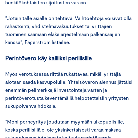
henkilökohtaisten sijoitusten varaan.
”Jotain tälle asialle on tehtävä. Vaihtoehtoja voisivat olla
rahastointi, yhdistelmävakuutukset tai yrittäjien
tuominen saamaan eläkejärjestelmään palkansaajien
kanssa”, Fagerström listailee.
Perintövero käy kalliiksi perillisille
Myös verotuksessa riittää rukattavaa, mikäli yrittäjiä
aiotaan saada kasvupolulle. Yhteisöveron alennus jättäisi
enemmän pelimerkkejä investointeja varten ja
perintöverotusta keventämällä helpotettaisiin yritysten
sukupolvenvaihdoksia.
”Moni perheyritys joudutaan myymään ulkopuolisille,
koska perillisillä ei ole yksinkertaisesti varaa maksaa
sukupolvenvaihdoksesta koituvia perintöveroja.