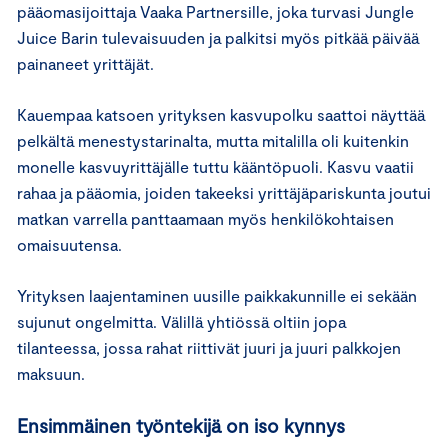
pääomasijoittaja Vaaka Partnersille, joka turvasi Jungle
Juice Barin tulevaisuuden ja palkitsi myös pitkää päivää
painaneet yrittäjät.
Kauempaa katsoen yrityksen kasvupolku saattoi näyttää
pelkältä menestystarinalta, mutta mitalilla oli kuitenkin
monelle kasvuyrittäjälle tuttu kääntöpuoli. Kasvu vaatii
rahaa ja pääomia, joiden takeeksi yrittäjäpariskunta joutui
matkan varrella panttaamaan myös henkilökohtaisen
omaisuutensa.
Yrityksen laajentaminen uusille paikkakunnille ei sekään
sujunut ongelmitta. Välillä yhtiössä oltiin jopa
tilanteessa, jossa rahat riittivät juuri ja juuri palkkojen
maksuun.
Ensimmäinen työntekijä on iso kynnys